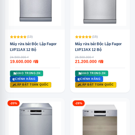
(13)
(15)
Máy rửa bát Độc Lập Fagor
Máy rửa bát Độc Lập Fagor
LVF11AX 12 Bộ
LVF13AX 12 Bộ
24.500.000 ₫
26.500.000 ₫
19.600.000 ₫
21.200.000 ₫
GIAO TRONG 2H
GIAO TRONG 2H
CHÍNH HÃNG
CHÍNH HÃNG
LẮP ĐẶT TOÀN QUỐC
LẮP ĐẶT TOÀN QUỐC
-20%
-28%