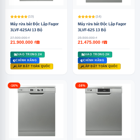
(13)
(14)
Máy rửa bát Độc Lập Fagor
Máy rửa bát Độc Lập Fagor
3LVF-62SAI 13 Bộ
3LVF-62S 13 Bộ
27.500.000 ₫
25.500.000 ₫
21.900.000 ₫
21.475.000 ₫
GIAO TRONG 2H
GIAO TRONG 2H
CHÍNH HÃNG
CHÍNH HÃNG
LẮP ĐẶT TOÀN QUỐC
LẮP ĐẶT TOÀN QUỐC
-16%
-16%