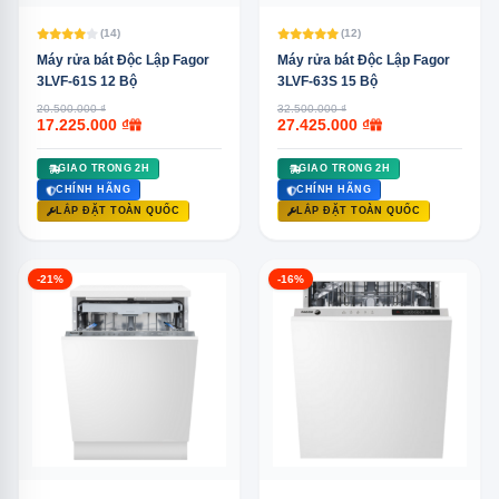
(14)
(12)
Máy rửa bát Độc Lập Fagor
Máy rửa bát Độc Lập Fagor
3LVF-61S 12 Bộ
3LVF-63S 15 Bộ
20.500.000 ₫
32.500.000 ₫
17.225.000 ₫
27.425.000 ₫
GIAO TRONG 2H
GIAO TRONG 2H
CHÍNH HÃNG
CHÍNH HÃNG
LẮP ĐẶT TOÀN QUỐC
LẮP ĐẶT TOÀN QUỐC
-21%
-16%