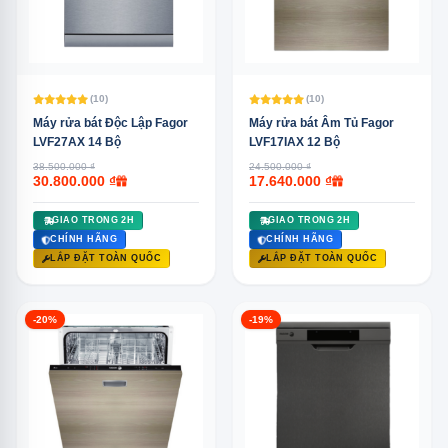
(10)
(10)
Máy rửa bát Độc Lập Fagor
Máy rửa bát Âm Tủ Fagor
LVF27AX 14 Bộ
LVF17IAX 12 Bộ
38.500.000 ₫
24.500.000 ₫
30.800.000 ₫
17.640.000 ₫
GIAO TRONG 2H
GIAO TRONG 2H
CHÍNH HÃNG
CHÍNH HÃNG
LẮP ĐẶT TOÀN QUỐC
LẮP ĐẶT TOÀN QUỐC
-20%
-19%