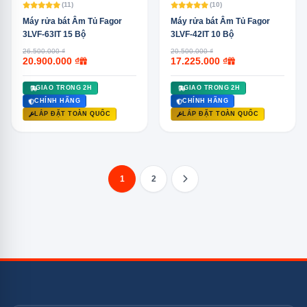
(11)
(10)
Máy rửa bát Âm Tủ Fagor
Máy rửa bát Âm Tủ Fagor
3LVF-63IT 15 Bộ
3LVF-42IT 10 Bộ
26.500.000 ₫
20.500.000 ₫
20.900.000 ₫
17.225.000 ₫
GIAO TRONG 2H
GIAO TRONG 2H
CHÍNH HÃNG
CHÍNH HÃNG
LẮP ĐẶT TOÀN QUỐC
LẮP ĐẶT TOÀN QUỐC
1
2