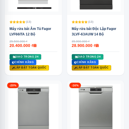
(13)
(13)
Máy rửa bát Âm Tủ Fagor
Máy rửa bát Độc Lập Fagor
LVF66ITA 12 Bộ
3LVF-63AUW 14 Bộ
25.500.000 ₫
35.900.000 ₫
20.400.000 ₫
28.900.000 ₫
GIAO TRONG 2H
GIAO TRONG 2H
CHÍNH HÃNG
CHÍNH HÃNG
LẮP ĐẶT TOÀN QUỐC
LẮP ĐẶT TOÀN QUỐC
-20%
-16%