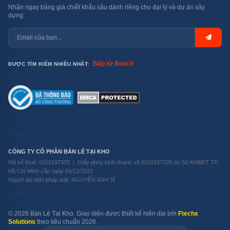
Nhận ngay bảng giá chiết khấu sâu dành riêng cho đại lý và dự án xây
dựng.
Bếp từ Bosch
ĐƯỢC TÌM KIẾM NHIỀU NHẤT:
CÔNG TY CỔ PHẦN BÁN LẺ TẠI KHO
Mã số thuế: 0318197333 | Giấy phép kinh doanh số 0318197333 do Sở KH&ĐT TP.
Hồ Chí Minh cấp ngày 04/12/2023
Người đại diện pháp luật: NGUYỄN ANH SĨ
© 2026 Bán Lẻ Tại Kho. Giao diện được thiết kế hiện đại bởi
Ftechx
Solutions
theo tiêu chuẩn 2026.