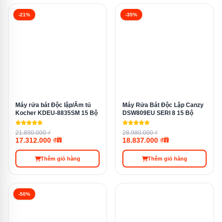
gia đình có trẻ nhỏ hoặc người bị dị ứng. Nhiệt độ cao
-21%
-35%
trong chu trình rửa sẽ tiêu diệt các tác nhân gây hại,
đảm bảo chén đĩa luôn sạch sẽ và an toàn cho sức
khỏe của cả gia đình.
Máy rửa bát Độc lập/Âm tủ
Máy Rửa Bát Độc Lập Canzy
Kocher KDEU-8835SM 15 Bộ
DSW809EU SERI 8 15 Bộ
21.890.000 ₫
28.980.000 ₫
17.312.000 ₫
18.837.000 ₫
Thêm giỏ hàng
Thêm giỏ hàng
-50%