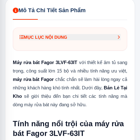
Mô Tả Chi Tiết Sản Phẩm
MỤC LỤC NỘI DUNG
1.
Tính năng nổi trội của máy rửa bát Fagor
3LVF-63IT
Máy rửa bát Fagor 3LVF-63IT
với thiết kế âm tủ sang
1.1
AquaStop
trọng, công suất lớn 15 bộ và nhiều tính năng ưu việt,
máy rửa bát Fagor
chắc chắn sẽ làm hài lòng ngay cả
1.2
Làm khô tăng cường
những khách hàng khó tính nhất. Dưới đây,
Bán Lẻ Tại
1.3
Rửa kháng khuẩn tăng cường
Kho
sẽ giới thiệu đến bạn chi tiết các tính năng mà
1.4
Công nghệ ion khử mùi hiệu quả
dòng máy rửa bát này đang sở hữu.
1.5
Rửa nửa tải - Rổ Trên hay Rổ dưới
Tính năng nổi trội của máy rửa
1.6
Chế độ làm khô Turbo
bát Fagor 3LVF-63IT
1.7
Tiêu chuẩn tiết kiệm năng lượng A++