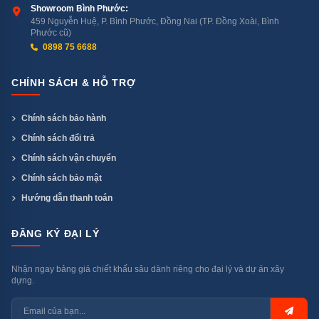
Showroom Bình Phước:
459 Nguyễn Huệ, P. Bình Phước, Đồng Nai (TP. Đồng Xoài, Bình
Phước cũ)
0898 75 6688
CHÍNH SÁCH & HỖ TRỢ
Chính sách bảo hành
Chính sách đổi trả
Chính sách vận chuyển
Chế độ làm khô Turbo giúp bát đĩa khô nhanh chóng, tiết kiệm
Chính sách bảo mật
thời gian cho bạn.
Hướng dẫn thanh toán
Tiêu chuẩn tiết kiệm năng lượng A++
ĐĂNG KÝ ĐẠI LÝ
Máy rửa bát Fagor 3LVF-63IT đạt tiêu chuẩn tiết kiệm
Nhận ngay bảng giá chiết khấu sâu dành riêng cho đại lý và dự án xây
năng lượng A+++, giúp giảm hóa đơn điện hàng tháng
dựng.
và bảo vệ môi trường. Với mức tiêu thụ năng lượng
thấp hơn so với các loại máy khác, sản phẩm này