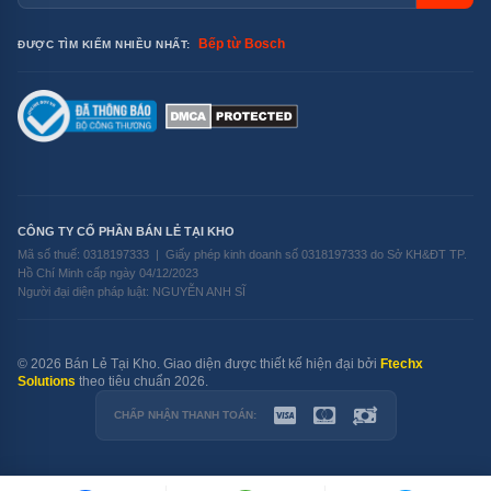
không chỉ tiết kiệm chi phí mà còn thân thiện với môi
Bếp từ Bosch
ĐƯỢC TÌM KIẾM NHIỀU NHẤT:
trường.
CÔNG TY CỔ PHẦN BÁN LẺ TẠI KHO
Mã số thuế: 0318197333 | Giấy phép kinh doanh số 0318197333 do Sở KH&ĐT TP.
Hồ Chí Minh cấp ngày 04/12/2023
Người đại diện pháp luật: NGUYỄN ANH SĨ
© 2026 Bán Lẻ Tại Kho. Giao diện được thiết kế hiện đại bởi
Ftechx
Solutions
theo tiêu chuẩn 2026.
CHẤP NHẬN THANH TOÁN: