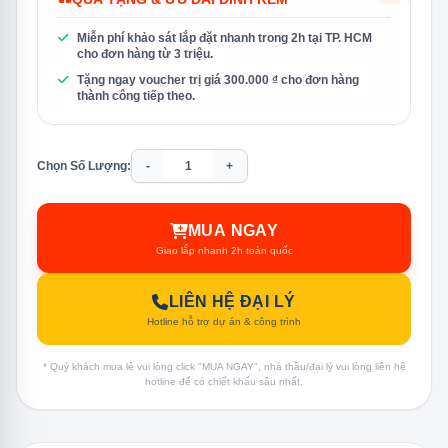
Miễn phí khảo sát lắp đặt nhanh trong 2h tại TP. HCM
cho đơn hàng từ 3 triệu.
Tặng ngay voucher trị giá 300.000 ₫ cho đơn hàng
thành công tiếp theo.
Chọn Số Lượng:
-
+
MUA NGAY
Giao lắp nhanh 2h toàn quốc
LIÊN HỆ ĐẠI LÝ
Hotline hỗ trợ dự án & công trình
* Quý khách mua lẻ vui lòng click "MUA NGAY", nhà thầu/đại lý vui lòng liên hệ
hotline để có chiết khấu sâu nhất.