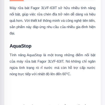
1.8
OptiSpace15
Máy rửa bát Fagor 3LVF-63IT sở hữu nhiều tính năng
nổi bật, giúp việc rửa chén đĩa trở nên dễ dàng và hiệu
1.9
Thiết kế âm toàn phần
quả hơn. Với thiết kế thông minh và công nghệ tiên tiến,
1.10
MaxiSpace3
sản phẩm này đáp ứng nhu cầu của nhiều gia đình hiện
đại.
1.11
Hẹn giờ 1-24h
1.12
Tia nước phun mạnh mẽ
AquaStop
1.13
Hệ thống chống tràn Floating
Tính năng AquaStop là một trong những điểm nổi bật
Switch
của máy rửa bát Fagor 3LVF-63IT. Nó không chỉ ngăn
1.14
Độ ồn thấp
ngừa tình trạng rò rỉ nước mà còn hỗ trợ cấp nước
nóng trực tiếp với nhiệt độ lên đến 60°C.
1.15
Khởi động lại chương trình
1.16
An toàn khi rửa ly rượu thủy tinh
1.17
Di chuyển lên xuống linh hoạt
1.18
Giá đỡ có thể gấp gọn