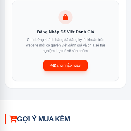
Đăng Nhập Để Viết Đánh Giá
Chỉ những khách hàng đã đăng ký tài khoản trên
website mới có quyền viết đánh giá và chia sẻ trải
nghiệm thực tế về sản phẩm.
Đăng nhập ngay
Chức năng làm khô tăng cường đảm bảo bát đĩa luôn khô ráo
hoàn toàn sau mỗi chu trình rửa, giúp bạn tiết kiệm thời gian
lau khô
Rửa kháng khuẩn tăng cường
Tính năng rửa kháng khuẩn tăng cường giúp loại bỏ
GỢI Ý MUA KÈM
hoàn toàn vi khuẩn và vi trùng, rất phù hợp cho những