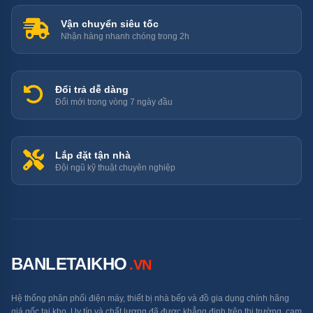
mà còn giúp tối ưu hóa hiệu suất rửa. Bạn có thể lựa
Vận chuyển siêu tốc
chọn giữa rổ trên hoặc rổ dưới để tiết kiệm thời gian và
Nhận hàng nhanh chóng trong 2h
tài nguyên.
Đổi trả dễ dàng
Đổi mới trong vòng 7 ngày đầu
Lắp đặt tận nhà
Đội ngũ kỹ thuật chuyên nghiệp
BANLETAIKHO
.VN
Hệ thống phân phối điện máy, thiết bị nhà bếp và đồ gia dụng chính hãng
giá gốc tại kho. Uy tín và chất lượng đã được khẳng định trên thị trường, cam