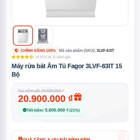
CHÍNH HÃNG 100%
Mã sản phẩm (SKU):
3LVF-63IT
(4.5/5.0 từ 11 đánh giá)
Máy rửa bát Âm Tủ Fagor 3LVF-63IT 15
Bộ
Giá niêm yết: 26.500.000 ₫
20.900.000 ₫
5.600.000 ₫
Tiết kiệm:
(21%)
QUÀ TẶNG & ƯU ĐÃI ĐÍNH KÈM