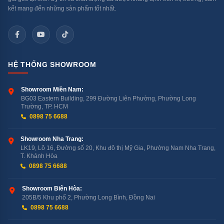
kết mang đến những sản phẩm tốt nhất.
Tính năng rửa nửa tải cho phép bạn linh hoạt lựa chọn rửa ở rổ
trên hoặc rổ dưới, tiết kiệm năng lượng khi rửa ít bát đĩa.
Chế độ làm khô Turbo
HỆ THỐNG SHOWROOM
Chế độ làm khô Turbo sử dụng quạt bổ sung để cải
Showroom Miền Nam:
thiện hiệu quả làm khô. Hệ thống này giúp đối lưu không
BG03 Eastern Building, 299 Đường Liên Phường, Phường Long
Trường, TP. HCM
khí bên trong khoang máy, đảm bảo chén đĩa khô nhanh
0898 75 6688
chóng và hoàn hảo, ngay cả khi rửa ở nhiệt độ thấp.
Điều này mang lại sự tiện lợi tối đa cho người dùng.
Showroom Nha Trang:
LK19, Lô 16, Đường số 20, Khu đô thị Mỹ Gia, Phường Nam Nha Trang,
T. Khánh Hòa
0898 75 6688
Showroom Biên Hòa:
205B/5 Khu phố 2, Phường Long Bình, Đồng Nai
0898 75 6688