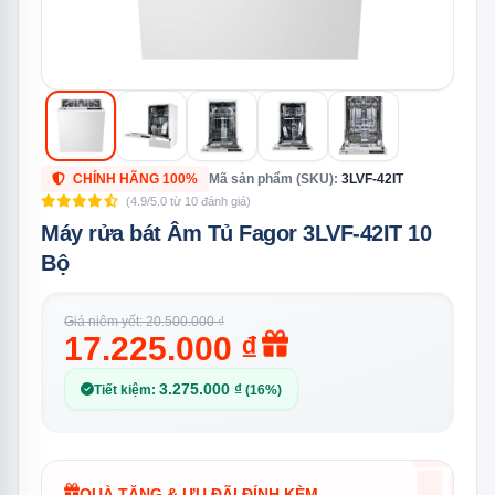
CHÍNH HÃNG 100%
Mã sản phẩm (SKU):
3LVF-42IT
(4.9/5.0 từ 10 đánh giá)
Máy rửa bát Âm Tủ Fagor 3LVF-42IT 10
Bộ
Giá niêm yết: 20.500.000 ₫
17.225.000 ₫
3.275.000 ₫
Tiết kiệm:
(16%)
QUÀ TẶNG & ƯU ĐÃI ĐÍNH KÈM