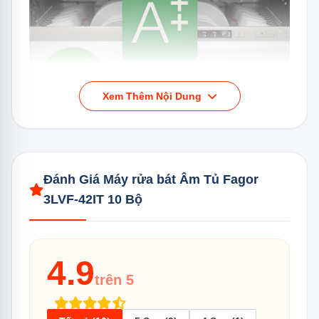
1.19
Ngăn bột rửa và trợ xả tự động
1.20
Bộ lọc 3 tầng
1.21
Khoang máy bằng inox
1.22
Đèn LED chiếu sáng bên trong
Xem Thêm Nội Dung
Tiêu chuẩn tiết kiệm năng lượng A++ giúp bạn tiết kiệm tối đa
Đánh Giá Máy rửa bát Âm Tủ Fagor
chi phí vận hành.
3LVF-42IT 10 Bộ
Chương trình rửa 65°C
Chương trình rửa ở nhiệt độ 65°C được thiết kế để làm
4.9
sạch hiệu quả các vật dụng như nồi chảo. Quá trình này
trên 5
bao gồm một lần tráng sơ bộ bằng nước nóng và hai lần
xả nước nóng, giúp loại bỏ hoàn toàn các vết bẩn cứng