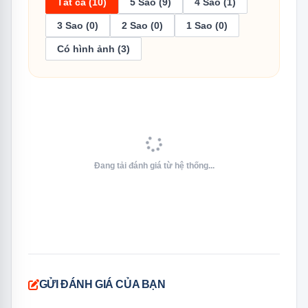
Tất cả (10)
5 Sao (9)
4 Sao (1)
đầu và dầu mỡ.
3 Sao (0)
2 Sao (0)
1 Sao (0)
Có hình ảnh (3)
Đang tải đánh giá từ hệ thống...
GỬI ĐÁNH GIÁ CỦA BẠN
Chương trình rửa 65°C đánh bay mọi vết bẩn cứng đầu, cho