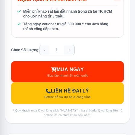
Miễn phí khảo sát lắp đặt nhanh trong 2h tại TP. HCM
cho đơn hàng từ 3 triệu.
Tặng ngay voucher trị giá 300.000 ₫ cho đơn hàng
thành công tiếp theo.
Chọn Số Lượng:
-
+
MUA NGAY
Giao lắp nhanh 2h toàn quốc
LIÊN HỆ ĐẠI LÝ
Hotline hỗ trợ dự án & công trình
* Quý khách mua lẻ vui lòng click "MUA NGAY", nhà thầu/đại lý vui lòng liên hệ
hotline để có chiết khấu sâu nhất.