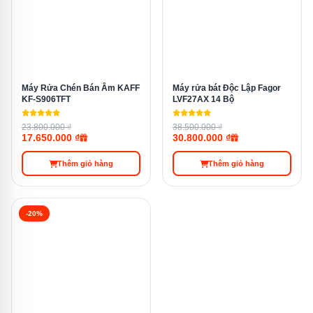
Máy Rửa Chén Bán Âm KAFF
Máy rửa bát Độc Lập Fagor
KF-S906TFT
LVF27AX 14 Bộ
23.800.000 ₫
38.500.000 ₫
17.650.000 ₫
30.800.000 ₫
Thêm giỏ hàng
Thêm giỏ hàng
-20%
Chế độ làm khô MiniActive nhẹ nhàng chăm sóc đồ dùng của
bạn
OptiSpace10