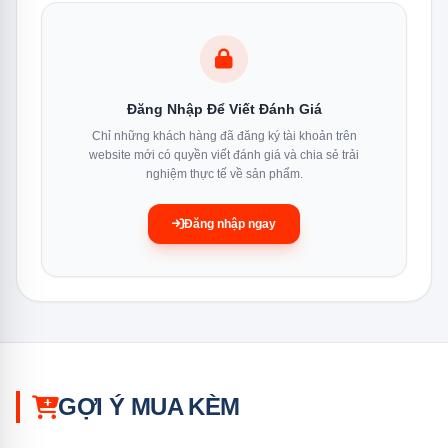
bát đĩa sạch bong kin kít.
Rửa nửa tải - Rổ Trên hay Rổ dưới
Tính năng rửa nửa tải cho phép người dùng lựa chọn
Đăng Nhập Để Viết Đánh Giá
rửa chén đĩa ở rổ trên hoặc rổ dưới, giúp tiết kiệm nước
Chỉ những khách hàng đã đăng ký tài khoản trên
website mới có quyền viết đánh giá và chia sẻ trải
và điện năng. Điều này rất thuận tiện khi chỉ có ít chén
nghiệm thực tế về sản phẩm.
đĩa cần rửa, đảm bảo hiệu suất rửa tối đa mà không
lãng phí tài nguyên.
Đăng nhập ngay
GỢI Ý MUA KÈM