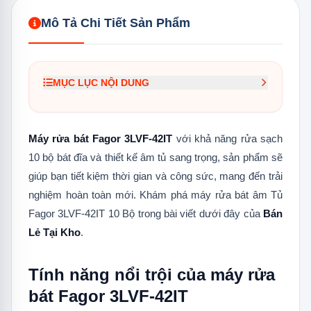
Mô Tả Chi Tiết Sản Phẩm
MỤC LỤC NỘI DUNG
1.
Tính năng nổi trội của máy rửa bát Fagor
3LVF-42IT
Máy rửa bát Fagor 3LVF-42IT
với khả năng rửa sạch
1.1
Tiêu chuẩn tiết kiệm năng lượng A++
10 bộ bát đĩa và thiết kế âm tủ sang trọng, sản phẩm sẽ
giúp bạn tiết kiệm thời gian và công sức, mang đến trải
1.2
Chương trình rửa 65°C
nghiệm hoàn toàn mới. Khám phá máy rửa bát âm Tủ
1.3
Rửa nửa tải - Rổ Trên hay Rổ dưới
Fagor 3LVF-42IT 10 Bộ trong bài viết dưới đây của
Bán
1.4
Chế độ làm khô MiniActive
Lẻ Tại Kho
.
1.5
OptiSpace10
Tính năng nổi trội của máy rửa
1.6
Thiết kế âm toàn phần
bát Fagor 3LVF-42IT
1.7
MaxiSpace3