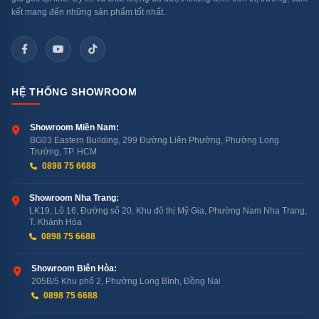
kết mang đến những sản phẩm tốt nhất.
HỆ THỐNG SHOWROOM
Showroom Miền Nam:
BG03 Eastern Building, 299 Đường Liên Phường, Phường Long
Trường, TP. HCM
0898 75 6688
Showroom Nha Trang:
Thiết kế âm toàn phần mang đến vẻ đẹp sang trọng và tinh tế
LK19, Lô 16, Đường số 20, Khu đô thị Mỹ Gia, Phường Nam Nha Trang,
T. Khánh Hòa
cho căn bếp
0898 75 6688
MaxiSpace3
Showroom Biên Hòa:
205B/5 Khu phố 2, Phường Long Bình, Đồng Nai
MaxiSpace3 là giá đựng thứ ba, nằm trên cùng của
0898 75 6688
máy, giúp dễ dàng lấy các vật dụng nhỏ như dao nĩa mà