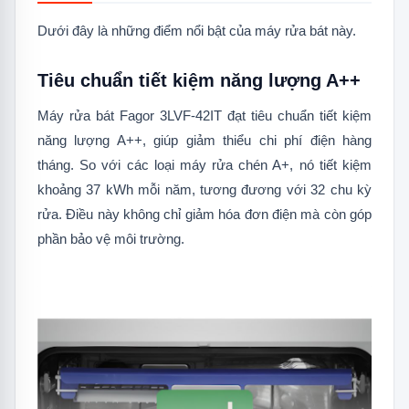
1.8
Giá đỡ có thể gấp gọn
Dưới đây là những điểm nổi bật của máy rửa bát này.
1.9
An toàn khi rửa ly rượu thủy tinh
Tiêu chuẩn tiết kiệm năng lượng A++
1.10
Công nghệ làm khô HotAir
Máy rửa bát Fagor 3LVF-42IT đạt tiêu chuẩn tiết kiệm
1.11
Tia nước phun mạnh mẽ
năng lượng A++, giúp giảm thiểu chi phí điện hàng
tháng. So với các loại máy rửa chén A+, nó tiết kiệm
1.12
Hệ thống chống tràn Floating
Switch
khoảng 37 kWh mỗi năm, tương đương với 32 chu kỳ
rửa. Điều này không chỉ giảm hóa đơn điện mà còn góp
1.13
Độ ồn thấp
phần bảo vệ môi trường.
1.14
Khởi động lại chương trình
1.15
Di chuyển lên xuống linh hoạt
1.16
Mức tiêu thụ nước thấp
1.17
Cảm biến mức muối
1.18
Cảm biến mức nước trợ xả