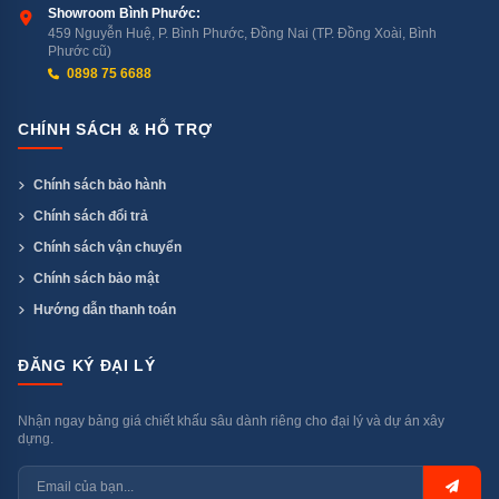
Showroom Bình Phước:
không cần cúi người. Điều này không chỉ tiện lợi mà
459 Nguyễn Huệ, P. Bình Phước, Đồng Nai (TP. Đồng Xoài, Bình
còn tối ưu hóa không gian bên trong máy.
Phước cũ)
0898 75 6688
CHÍNH SÁCH & HỖ TRỢ
Chính sách bảo hành
Chính sách đổi trả
Chính sách vận chuyển
Chính sách bảo mật
Hướng dẫn thanh toán
ĐĂNG KÝ ĐẠI LÝ
Nhận ngay bảng giá chiết khấu sâu dành riêng cho đại lý và dự án xây
dựng.