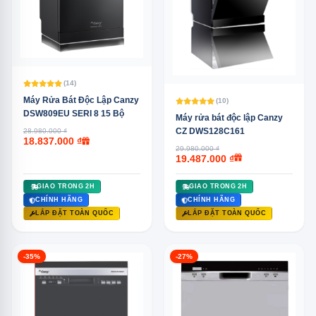
(14)
Máy Rửa Bát Độc Lập Canzy
(10)
DSW809EU SERI 8 15 Bộ
Máy rửa bát độc lập Canzy
CZ DWS128C161
28.980.000 ₫
18.837.000 ₫
29.980.000 ₫
19.487.000 ₫
GIAO TRONG 2H
GIAO TRONG 2H
CHÍNH HÃNG
CHÍNH HÃNG
LẮP ĐẶT TOÀN QUỐC
LẮP ĐẶT TOÀN QUỐC
-35%
-27%