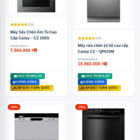
(14)
Máy Sấy Chén Âm Tủ Cao
Cấp Canzy – CZ 100G
(14)
Máy rửa chén 14 bộ cao cấp
9.880.000 ₫
7.904.000 ₫
Canzy CZ – QP635M
24.590.000 ₫
15.983.000 ₫
GIAO TRONG 2H
GIAO TRONG 2H
CHÍNH HÃNG
CHÍNH HÃNG
LẮP ĐẶT TOÀN QUỐC
LẮP ĐẶT TOÀN QUỐC
-35%
-35%