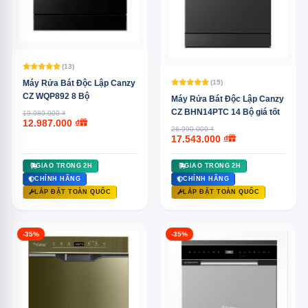
(13)
Máy Rửa Bát Độc Lập Canzy
(15)
CZ WQP892 8 Bộ
Máy Rửa Bát Độc Lập Canzy
CZ BHN14PTC 14 Bộ giá tốt
19.980.000 ₫
12.987.000 ₫
26.990.000 ₫
17.543.000 ₫
GIAO TRONG 2H
GIAO TRONG 2H
CHÍNH HÃNG
CHÍNH HÃNG
LẮP ĐẶT TOÀN QUỐC
LẮP ĐẶT TOÀN QUỐC
-35%
-35%