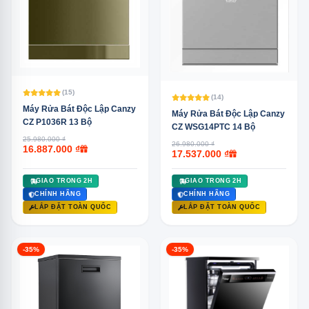
(15)
(14)
Máy Rửa Bát Độc Lập Canzy
Máy Rửa Bát Độc Lập Canzy
CZ P1036R 13 Bộ
CZ WSG14PTC 14 Bộ
25.980.000 ₫
26.980.000 ₫
16.887.000 ₫
17.537.000 ₫
GIAO TRONG 2H
GIAO TRONG 2H
CHÍNH HÃNG
CHÍNH HÃNG
LẮP ĐẶT TOÀN QUỐC
LẮP ĐẶT TOÀN QUỐC
-35%
-35%