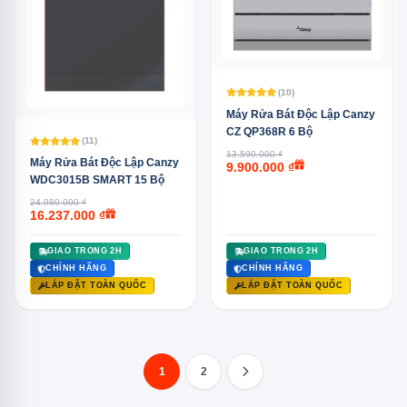
(10)
Máy Rửa Bát Độc Lập Canzy
CZ QP368R 6 Bộ
(11)
13.590.000 ₫
Máy Rửa Bát Độc Lập Canzy
9.900.000 ₫
WDC3015B SMART 15 Bộ
24.980.000 ₫
16.237.000 ₫
GIAO TRONG 2H
GIAO TRONG 2H
CHÍNH HÃNG
CHÍNH HÃNG
LẮP ĐẶT TOÀN QUỐC
LẮP ĐẶT TOÀN QUỐC
1
2