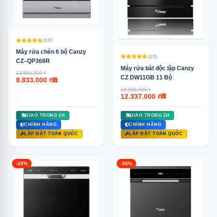
(13)
Máy rửa chén 6 bộ Canzy
(15)
CZ–QP368R
Máy rửa bát độc lập Canzy
13.590.000 ₫
CZ DW11GB 11 Bộ
8.833.000 ₫
18.980.000 ₫
12.337.000 ₫
GIAO TRONG 2H
GIAO TRONG 2H
CHÍNH HÃNG
CHÍNH HÃNG
LẮP ĐẶT TOÀN QUỐC
LẮP ĐẶT TOÀN QUỐC
-35%
-35%