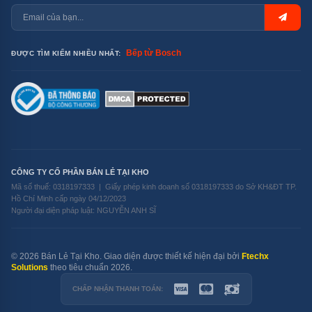
Bếp từ Bosch
ĐƯỢC TÌM KIẾM NHIỀU NHẤT:
CÔNG TY CỔ PHẦN BÁN LẺ TẠI KHO
Mã số thuế: 0318197333 | Giấy phép kinh doanh số 0318197333 do Sở KH&ĐT TP.
Hồ Chí Minh cấp ngày 04/12/2023
Người đại diện pháp luật: NGUYỄN ANH SĨ
© 2026 Bán Lẻ Tại Kho. Giao diện được thiết kế hiện đại bởi
Ftechx
Solutions
theo tiêu chuẩn 2026.
CHẤP NHẬN THANH TOÁN: