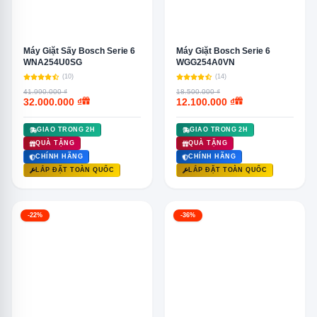
Máy Giặt Sấy Bosch Serie 6
Máy Giặt Bosch Serie 6
WNA254U0SG
WGG254A0VN
(10)
(14)
41.990.000 ₫
18.500.000 ₫
32.000.000 ₫
12.100.000 ₫
GIAO TRONG 2H
GIAO TRONG 2H
QUÀ TẶNG
QUÀ TẶNG
CHÍNH HÃNG
CHÍNH HÃNG
LẮP ĐẶT TOÀN QUỐC
LẮP ĐẶT TOÀN QUỐC
-22%
-36%