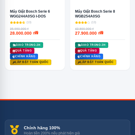
Máy Giặt Bosch Serie 6
Máy Giặt Bosch Serie 8
WGG244A0SG I-DOS
WGB254A0SG
(13)
(13)
35.990.000 ₫
43.800.000 ₫
28.000.000 ₫
27.900.000 ₫
GIAO TRONG 2H
GIAO TRONG 2H
QUÀ TẶNG
QUÀ TẶNG
CHÍNH HÃNG
CHÍNH HÃNG
LẮP ĐẶT TOÀN QUỐC
LẮP ĐẶT TOÀN QUỐC
Chính hãng 100%
Hoàn tiền 200% nếu phát hiện giả