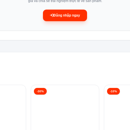
giá và chia sẻ trải nghiệm thực tế về sản phẩm.
 sự phát triển của vi khuẩn và nấm mốc, đồng thời mang lại cảm gi
Đăng nhập ngay
 Fagor giúp loại bỏ hoàn toàn vi khuẩn và vi trùng, đảm bảo an toà
c tác nhân gây dị ứng, rất phù hợp cho những gia đình có trẻ nhỏ ho
, ngay cả dưới sự kiểm tra nghiêm ngặt nhất.
-30%
-10%