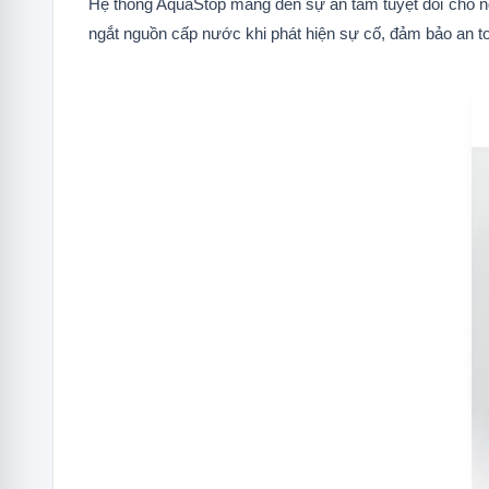
Hệ thống AquaStop mang đến sự an tâm tuyệt đối cho ng
1.9
OptiSpace13
ngắt nguồn cấp nước khi phát hiện sự cố, đảm bảo an to
1.10
Hẹn giờ 1-24h
1.11
Hệ thống chống tràn Floating Switch
1.12
Màn hình LED hiển thị thông tin
1.13
Khóa trẻ em
1.14
Di chuyển lên xuống linh hoạt
1.15
Giá đỡ có thể gấp gọn
1.16
An toàn khi rửa ly rượu thủy tinh
1.17
MaxiSpace3
1.18
Độ ồn thấp
1.19
Mức tiêu thụ nước thấp
1.20
Cảm biến mức muối