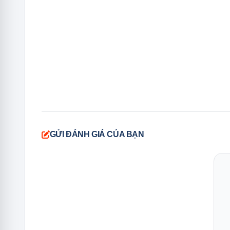
GỬI ĐÁNH GIÁ CỦA BẠN
Tính năng làm kh