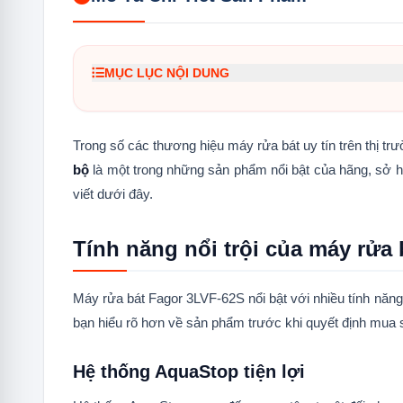
MỤC LỤC NỘI DUNG
1.
Tính năng nổi trội của máy rửa bát Fagor 3L
1.1
Hệ thống AquaStop tiện lợi
Trong số các thương hiệu máy rửa bát uy tín trên thị tr
bộ
là một trong những sản phẩm nổi bật của hãng, sở h
1.2
Làm khô tăng cường
viết dưới đây.
1.3
Rửa kháng khuẩn tăng cường
1.4
Tráng tăng cường
Tính năng nổi trội của máy rửa
1.5
Chế độ làm khô SuperActive
Máy rửa bát Fagor 3LVF-62S nổi bật với nhiều tính năng 
1.6
Công nghệ làm khô HotAir
bạn hiểu rõ hơn về sản phẩm trước khi quyết định mua
1.7
Rửa nửa tải - Rổ Trên hay Rổ dưới
Hệ thống AquaStop tiện lợi
1.8
Tiêu chuẩn tiết kiệm năng lượng A++