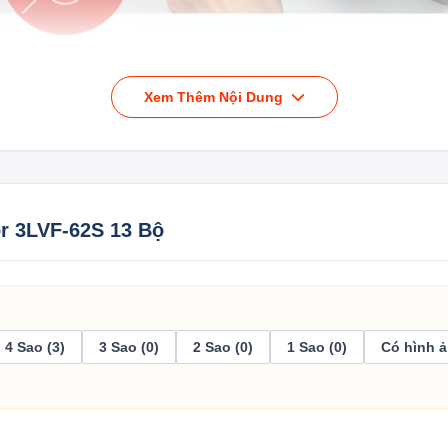
Xem Thêm Nội Dung
Hệ thống AquaStop có khả năng ngăn chặn rò rỉ và tràn nước hiệu quả
nhiệt độ lên đến 60°C, rất tiện lợi trong những khu vực có khí hậu n
r 3LVF-62S 13 Bộ
a bạn sẽ hoàn toàn khô ráo sau mỗi chu trình rửa. Mặc dù quá trìn
4 Sao (3)
3 Sao (0)
2 Sao (0)
1 Sao (0)
Có hình ả