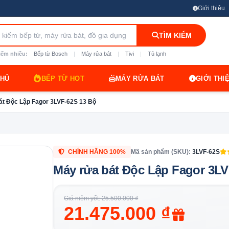
Giới thiệu
TÌM KIẾM
iếm nhiều:
Bếp từ Bosch
|
Máy rửa bát
|
Tivi
|
Tủ lạnh
CHỦ
BẾP TỪ HOT
MÁY RỬA BÁT
GIỚI THI
át Độc Lập Fagor 3LVF-62S 13 Bộ
CHÍNH HÃNG 100%
Mã sản phẩm (SKU):
3LVF-62S
Máy rửa bát Độc Lập Fagor 3LV
Giá niêm yết: 25.500.000 ₫
21.475.000 ₫