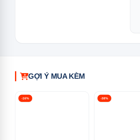
Hệ thống này giúp loại bỏ hoàn toàn độ ẩm, ngăn ngừa
còn phải lo lắng về việc lau khô chén đĩa sau khi rửa.
Rửa kháng khuẩn tăng cường
Với tính năng rửa kháng khuẩn tăng cường, máy rửa chén
trình rửa không chỉ làm sạch bề mặt mà còn tiêu diệt cá
Kết quả là chén đĩa của bạn sẽ luôn sạch sẽ và an toàn
GỢI Ý MUA KÈM
-16%
-38%