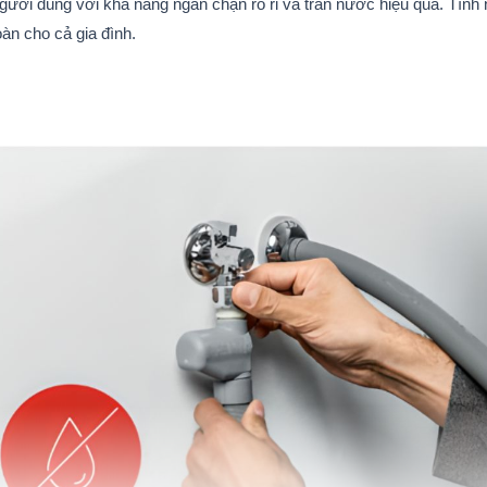
ười dùng với khả năng ngăn chặn rò rỉ và tràn nước hiệu quả. Tính
àn cho cả gia đình.