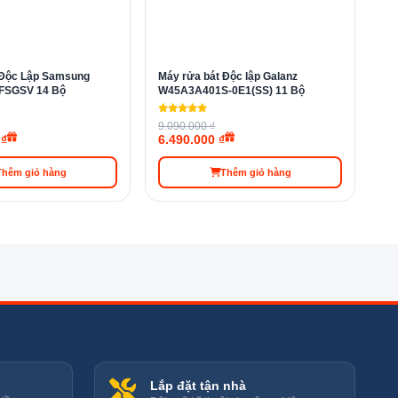
 Độc Lập Samsung
Máy rửa bát Độc lập Galanz
SGSV 14 Bộ
W45A3A401S-0E1(SS) 11 Bộ
9.090.000 ₫
 ₫
6.490.000 ₫
Thêm giỏ hàng
Thêm giỏ hàng
huẩn tăng cường
i rửa. Lượng nước xả và thời gian xả được tăng cường
Lắp đặt tận nhà