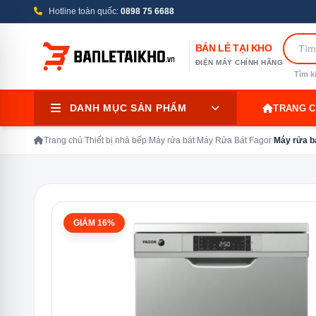
Hotline toàn quốc:
0898 75 6688
BÁN LẺ TẠI KHO
ĐIỆN MÁY CHÍNH HÃNG
Tìm k
DANH MỤC SẢN PHẨM
TRANG 
Trang chủ
/
Thiết bị nhà bếp
/
Máy rửa bát
/
Máy Rửa Bát Fagor
/
Máy rửa b
GIẢM 16%