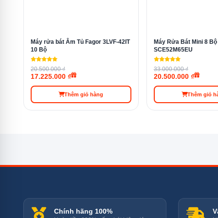
Máy rửa bát Âm Tủ Fagor 3LVF-42IT
Máy Rửa Bát Mini 8 B
10 Bộ
SCE52M65EU
20.500.000 ₫
33.000.000 ₫
17.225.000 ₫
20.500.000 ₫
Thêm giỏ hàng
Thêm giỏ h
Máy rửa chén F
Tráng tăng cường
Tính năng tráng tăng cường giúp đảm bảo rằng chén đ
trong lần xả cuối, giúp loại bỏ hoàn toàn các cặn bẩn và c
Chính hãng 100%
V