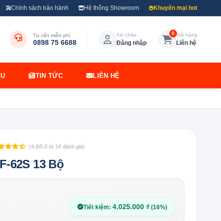
Chính sách bảo hành
Hệ thống Showroom
Khuyến mại hot
0
Xin chào
Giỏ hàng
Tư vấn miễn phí
0898 75 6688
Đăng nhập
Liên hệ
ỆU
TIN TỨC
LIÊN HỆ
(4.8/5.0 từ 14 đánh giá)
F-62S 13 Bộ
4.025.000 ₫
Tiết kiệm:
(16%)