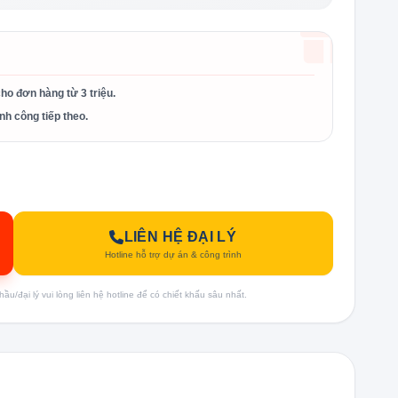
cho đơn hàng từ 3 triệu.
nh công tiếp theo.
LIÊN HỆ ĐẠI LÝ
Hotline hỗ trợ dự án & công trình
u/đại lý vui lòng liên hệ hotline để có chiết khấu sâu nhất.