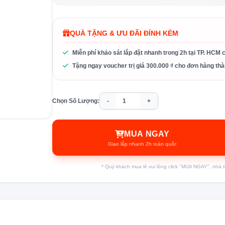
QUÀ TẶNG & ƯU ĐÃI ĐÍNH KÈM
Miễn phí khảo sát lắp đặt nhanh trong 2h tại TP. HCM 
Tặng ngay voucher trị giá 300.000 ₫ cho đơn hàng thà
Chọn Số Lượng:
-
+
MUA NGAY
Giao lắp nhanh 2h toàn quốc
* Quý khách mua lẻ vui lòng click "MUA NGAY", nhà thầ