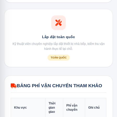
Lắp đặt toàn quốc
Kỹ thuật viên chuyên nghiệp lắp đặt thiết bị nhà bếp, kiểm tra vận
hành thực tế tại chỗ.
TOÀN QUỐC
BẢNG PHÍ VẬN CHUYỂN THAM KHẢO
Thời
Phí vận
Khu vực
gian
Ghi chú
chuyển
giao