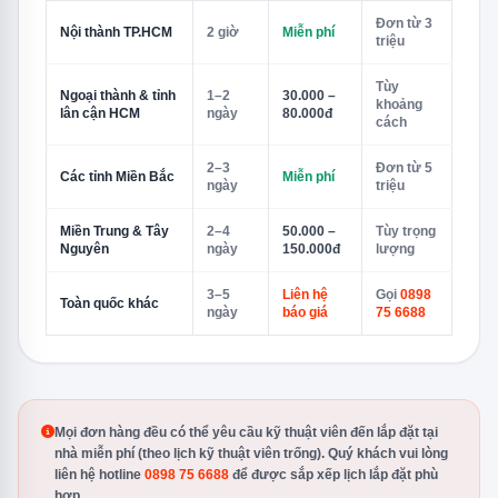
Đơn từ 3
Nội thành TP.HCM
2 giờ
Miễn phí
triệu
Tùy
Ngoại thành & tỉnh
1–2
30.000 –
khoảng
lân cận HCM
ngày
80.000đ
cách
2–3
Đơn từ 5
Các tỉnh Miền Bắc
Miễn phí
ngày
triệu
Miền Trung & Tây
2–4
50.000 –
Tùy trọng
Nguyên
ngày
150.000đ
lượng
3–5
Liên hệ
Gọi
0898
Toàn quốc khác
ngày
báo giá
75 6688
Mọi đơn hàng đều có thể yêu cầu kỹ thuật viên đến lắp đặt tại
nhà miễn phí (theo lịch kỹ thuật viên trống). Quý khách vui lòng
liên hệ hotline
0898 75 6688
để được sắp xếp lịch lắp đặt phù
hợp.