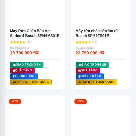
Máy Rửa Chén Bán Âm
Máy rửa chén bán âm tủ
Series 4 Bosch SPI46MS01E
Bosch SPI66TS01E
(14)
(14)
36.650.000 ₫
41.466.000 ₫
19.790.000 ₫
22.790.000 ₫
GIAO TRONG 2H
GIAO TRONG 2H
QUÀ TẶNG
QUÀ TẶNG
CHÍNH HÃNG
CHÍNH HÃNG
LẮP ĐẶT TOÀN QUỐC
LẮP ĐẶT TOÀN QUỐC
-27%
-27%