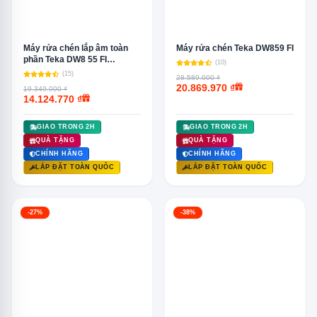
Máy rửa chén lắp âm toàn
Máy rửa chén Teka DW859 FI
phần Teka DW8 55 FI
(10)
40782132
(15)
28.589.000 ₫
20.869.970 ₫
19.349.000 ₫
14.124.770 ₫
GIAO TRONG 2H
GIAO TRONG 2H
QUÀ TẶNG
QUÀ TẶNG
CHÍNH HÃNG
CHÍNH HÃNG
LẮP ĐẶT TOÀN QUỐC
LẮP ĐẶT TOÀN QUỐC
-27%
-38%