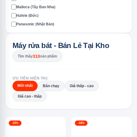
Malloca (Tây Ban Nha)
Hafele (Đức)
Panasonic (Nhật Bản)
Máy rửa bát - Bán Lẻ Tại Kho
310
Tìm thấy
sản phẩm
ƯU TIÊN HIỂN THỊ:
Mới nhất
Bán chạy
Giá thấp - cao
Giá cao - thấp
-22%
-44%