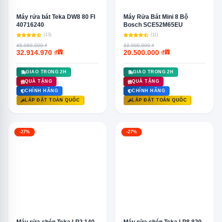
Máy rửa bát Teka DW8 80 FI
Máy Rửa Bát Mini 8 Bộ
40716240
Bosch SCE52M65EU
(13)
(11)
45.089.000 ₫
33.000.000 ₫
32.914.970 ₫
20.500.000 ₫
GIAO TRONG 2H
GIAO TRONG 2H
QUÀ TẶNG
QUÀ TẶNG
CHÍNH HÃNG
CHÍNH HÃNG
LẮP ĐẶT TOÀN QUỐC
LẮP ĐẶT TOÀN QUỐC
-27%
-27%