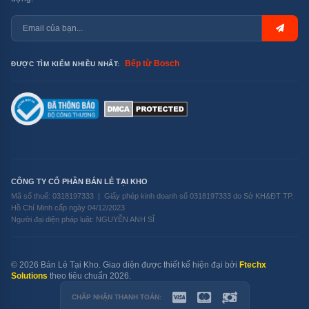
Bếp từ Bosch
ĐƯỢC TÌM KIẾM NHIỀU NHẤT:
CÔNG TY CỔ PHẦN BÁN LẺ TẠI KHO
Mã số thuế: 0318197333 | Giấy phép kinh doanh số 0318197333 do Sở KH&ĐT TP.
Hồ Chí Minh cấp ngày 04/12/2023
Người đại diện pháp luật: NGUYỄN ANH SĨ
© 2026 Bán Lẻ Tại Kho. Giao diện được thiết kế hiện đại bởi
Ftechx
Solutions
theo tiêu chuẩn 2026.
CHẤP NHẬN THANH TOÁN: