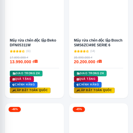
Máy rửa chén độc lập Beko
Máy rửa chén độc lập Bosch
DFN05311W
SMS6ZCI49E SERIE 6
(11)
(14)
17.890.000 ₫
35.990.000 ₫
13.990.000 ₫
20.200.000 ₫
GIAO TRONG 2H
GIAO TRONG 2H
QUÀ TẶNG
QUÀ TẶNG
CHÍNH HÃNG
CHÍNH HÃNG
LẮP ĐẶT TOÀN QUỐC
LẮP ĐẶT TOÀN QUỐC
-46%
-45%