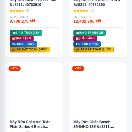
Máy rửa chén Teka LP2 140
Máy rửa chén Teka LP8 820
&#8211; 40782910
&#8211; 40782360
(11)
(13)
13.299.000 ₫
16.990.000 ₫
9.708.270 ₫
12.402.700 ₫
GIAO TRONG 2H
GIAO TRONG 2H
QUÀ TẶNG
QUÀ TẶNG
CHÍNH HÃNG
CHÍNH HÃNG
LẮP ĐẶT TOÀN QUỐC
LẮP ĐẶT TOÀN QUỐC
-45%
-58%
Máy Rửa Chén Âm Toàn
Máy Rửa Chén Bosch
Phần Series 4 Bosch
SMS4HCI48E &#8211;
SPV46MX00E
Series 4