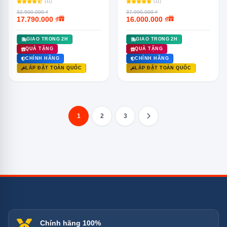
(11)
(11)
32.500.000 ₫
37.990.000 ₫
17.790.000 ₫
16.000.000 ₫
GIAO TRONG 2H
GIAO TRONG 2H
QUÀ TẶNG
QUÀ TẶNG
CHÍNH HÃNG
CHÍNH HÃNG
LẮP ĐẶT TOÀN QUỐC
LẮP ĐẶT TOÀN QUỐC
1
2
3
Chính hãng 100%