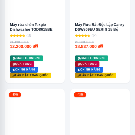
Máy rửa chén Texgio
Máy Rửa Bát Độc Lập Canzy
Dishwasher TGD8615BE
DSW809EU SERI 8 15 Bộ
(11)
(14)
24.490.000 ₫
28.980.000 ₫
12.200.000 ₫
18.837.000 ₫
GIAO TRONG 2H
GIAO TRONG 2H
QUÀ TẶNG
QUÀ TẶNG
CHÍNH HÃNG
CHÍNH HÃNG
LẮP ĐẶT TOÀN QUỐC
LẮP ĐẶT TOÀN QUỐC
-35%
-43%