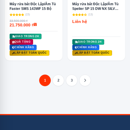
Máy rửa bát Độc Lập/Âm Tủ
Máy rửa bát Độc Lập/Âm Tủ
Faster SMS 143WF 15 Bộ
Spelier SP 15 DW NX SILVER
15 Bộ
(15)
(13)
33.500.000 ₫
Liên hệ
21.750.000 ₫
GIAO TRONG 2H
QUÀ TẶNG
GIAO TRONG 2H
CHÍNH HÃNG
CHÍNH HÃNG
LẮP ĐẶT TOÀN QUỐC
LẮP ĐẶT TOÀN QUỐC
1
2
3