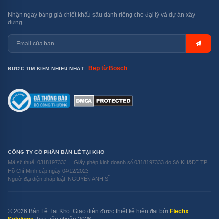
Nhận ngay bảng giá chiết khấu sâu dành riêng cho đại lý và dự án xây
dựng.
Bếp từ Bosch
ĐƯỢC TÌM KIẾM NHIỀU NHẤT:
CÔNG TY CỔ PHẦN BÁN LẺ TẠI KHO
Mã số thuế: 0318197333 | Giấy phép kinh doanh số 0318197333 do Sở KH&ĐT TP.
Hồ Chí Minh cấp ngày 04/12/2023
Người đại diện pháp luật: NGUYỄN ANH SĨ
© 2026 Bán Lẻ Tại Kho. Giao diện được thiết kế hiện đại bởi
Ftechx