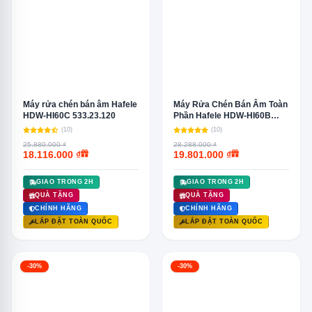
Máy rửa chén bán âm Hafele
Máy Rửa Chén Bán Âm Toàn
HDW-HI60C 533.23.120
Phần Hafele HDW-HI60B
533.23.210
(10)
(10)
25.880.000 ₫
28.288.000 ₫
18.116.000 ₫
19.801.000 ₫
GIAO TRONG 2H
GIAO TRONG 2H
QUÀ TẶNG
QUÀ TẶNG
CHÍNH HÃNG
CHÍNH HÃNG
LẮP ĐẶT TOÀN QUỐC
LẮP ĐẶT TOÀN QUỐC
-30%
-30%