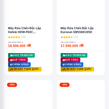
Máy Rửa Chén Độc Lập
Máy Rửa Chén Độc Lập
Hafele HDW-F60C
Eurosun SMS56EU05E
533.23.200
(13)
(12)
26.438.000 ₫
25.190.000 ₫
18.506.000 ₫
17.590.000 ₫
GIAO TRONG 2H
GIAO TRONG 2H
QUÀ TẶNG
QUÀ TẶNG
CHÍNH HÃNG
CHÍNH HÃNG
LẮP ĐẶT TOÀN QUỐC
LẮP ĐẶT TOÀN QUỐC
-50%
-35%