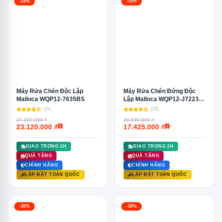
-15%
-15%
Máy Rửa Chén Độc Lập
Máy Rửa Chén Đứng Độc
Malloca WQP12-7635BS
Lập Malloca WQP12-J7223A
E5
(11)
(15)
27.200.000 ₫
20.500.000 ₫
23.120.000 ₫
17.425.000 ₫
GIAO TRONG 2H
GIAO TRONG 2H
QUÀ TẶNG
QUÀ TẶNG
CHÍNH HÃNG
CHÍNH HÃNG
LẮP ĐẶT TOÀN QUỐC
LẮP ĐẶT TOÀN QUỐC
-30%
-30%