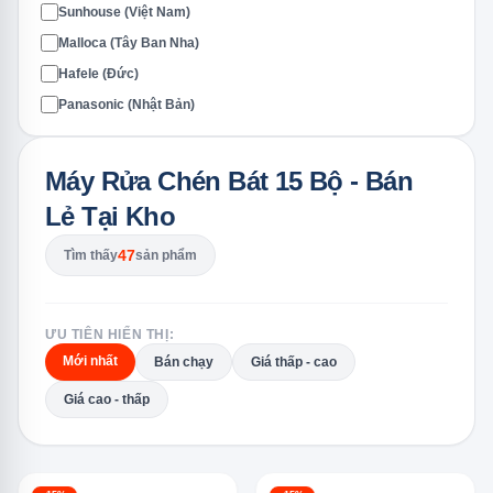
Sunhouse (Việt Nam)
Malloca (Tây Ban Nha)
Hafele (Đức)
Panasonic (Nhật Bản)
Máy Rửa Chén Bát 15 Bộ - Bán
Lẻ Tại Kho
47
Tìm thấy
sản phẩm
ƯU TIÊN HIỂN THỊ:
Mới nhất
Bán chạy
Giá thấp - cao
Giá cao - thấp