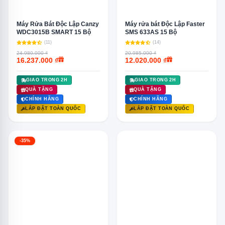
Máy Rửa Bát Độc Lập Canzy
Máy rửa bát Độc Lập Faster
WDC3015B SMART 15 Bộ
SMS 633AS 15 Bộ
(11)
(14)
24.980.000 ₫
20.985.000 ₫
16.237.000 ₫
12.020.000 ₫
GIAO TRONG 2H
GIAO TRONG 2H
QUÀ TẶNG
QUÀ TẶNG
CHÍNH HÃNG
CHÍNH HÃNG
LẮP ĐẶT TOÀN QUỐC
LẮP ĐẶT TOÀN QUỐC
-35%