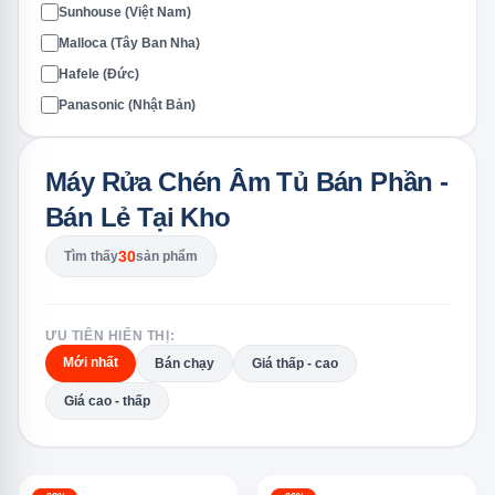
Sunhouse (Việt Nam)
Malloca (Tây Ban Nha)
Hafele (Đức)
Panasonic (Nhật Bản)
Máy Rửa Chén Âm Tủ Bán Phần -
Bán Lẻ Tại Kho
30
Tìm thấy
sản phẩm
ƯU TIÊN HIỂN THỊ:
Mới nhất
Bán chạy
Giá thấp - cao
Giá cao - thấp