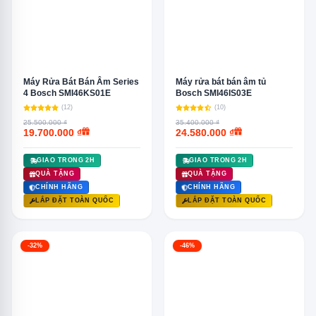
Máy Rửa Bát Bán Âm Series
Máy rửa bát bán âm tủ
4 Bosch SMI46KS01E
Bosch SMI46IS03E
(12)
(10)
25.500.000 ₫
35.400.000 ₫
19.700.000 ₫
24.580.000 ₫
GIAO TRONG 2H
GIAO TRONG 2H
QUÀ TẶNG
QUÀ TẶNG
CHÍNH HÃNG
CHÍNH HÃNG
LẮP ĐẶT TOÀN QUỐC
LẮP ĐẶT TOÀN QUỐC
-32%
-46%