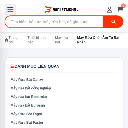
0
Trang
Thiết bị nhà
Máy rửa
Máy Rửa Chén Âm Tủ Bán
/
/
/
chủ
bếp
bát
Phần
DANH MỤC LIÊN QUAN
Máy Rửa Bát Canzy
Máy rửa bát công nghiệp
Máy rửa bát Electrolux
Máy rửa bát Eurosun
Máy Rửa Bát Fagor
Máy Rửa Bát Faster