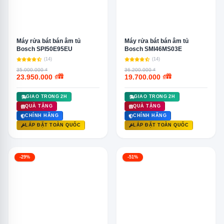
Máy rửa bát bán âm tủ
Máy rửa bát bán âm tủ
Bosch SPI50E95EU
Bosch SMI46MS03E
(14)
(14)
35.000.000 ₫
36.200.000 ₫
23.950.000 ₫
19.700.000 ₫
GIAO TRONG 2H
GIAO TRONG 2H
QUÀ TẶNG
QUÀ TẶNG
CHÍNH HÃNG
CHÍNH HÃNG
LẮP ĐẶT TOÀN QUỐC
LẮP ĐẶT TOÀN QUỐC
-29%
-51%