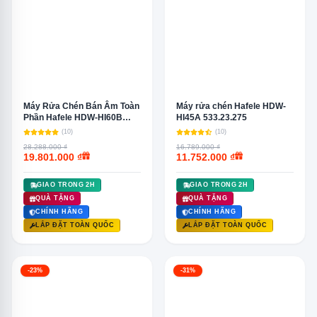
Máy Rửa Chén Bán Âm Toàn
Máy rửa chén Hafele HDW-
Phần Hafele HDW-HI60B
HI45A 533.23.275
533.23.210
(10)
(10)
28.288.000 ₫
16.789.000 ₫
19.801.000 ₫
11.752.000 ₫
GIAO TRONG 2H
GIAO TRONG 2H
QUÀ TẶNG
QUÀ TẶNG
CHÍNH HÃNG
CHÍNH HÃNG
LẮP ĐẶT TOÀN QUỐC
LẮP ĐẶT TOÀN QUỐC
-23%
-31%