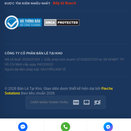
Bếp từ Bosch
ĐƯỢC TÌM KIẾM NHIỀU NHẤT:
CÔNG TY CỔ PHẦN BÁN LẺ TẠI KHO
Mã số thuế: 0318197333 | Giấy phép kinh doanh số 0318197333 do Sở KH&ĐT TP.
Hồ Chí Minh cấp ngày 04/12/2023
Người đại diện pháp luật: NGUYỄN ANH SĨ
© 2026 Bán Lẻ Tại Kho. Giao diện được thiết kế hiện đại bởi
Ftechx
Solutions
theo tiêu chuẩn 2026.
CHẤP NHẬN THANH TOÁN:
ZALO