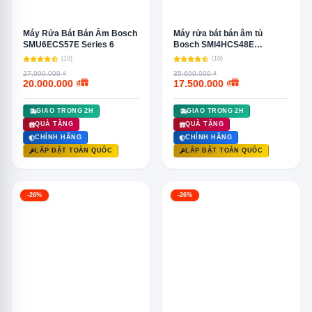
Máy Rửa Bát Bán Âm Bosch
Máy rửa bát bán âm tủ
SMU6ECS57E Series 6
Bosch SMI4HCS48E
&#8211; Series 4
(10)
(10)
27.990.000 ₫
35.690.000 ₫
20.000.000 ₫
17.500.000 ₫
GIAO TRONG 2H
GIAO TRONG 2H
QUÀ TẶNG
QUÀ TẶNG
CHÍNH HÃNG
CHÍNH HÃNG
LẮP ĐẶT TOÀN QUỐC
LẮP ĐẶT TOÀN QUỐC
-26%
-26%