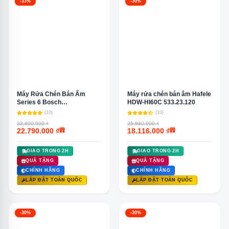
-33%
-30%
Máy Rửa Chén Bán Âm
Máy rửa chén bán âm Hafele
Series 6 Bosch
HDW-HI60C 533.23.120
SMU68TS02E
(10)
(10)
33.800.000 ₫
25.880.000 ₫
22.790.000 ₫
18.116.000 ₫
GIAO TRONG 2H
GIAO TRONG 2H
QUÀ TẶNG
QUÀ TẶNG
CHÍNH HÃNG
CHÍNH HÃNG
LẮP ĐẶT TOÀN QUỐC
LẮP ĐẶT TOÀN QUỐC
-30%
-30%