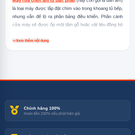
Máy rửa chén âm tủ bán phần
(hay còn gọi là bán âm)
là loại máy được lắp đặt chìm vào trong khoang tủ bếp,
nhưng vẫn để lộ ra phần bảng điều khiển. Phần cánh
cửa máy sẽ được ốp một tấm gỗ hoặc vật liệu đồng bộ
với tủ bếp, tạo nên sự hài hòa về tổng thể thiết kế.
Xem thêm nội dung
Ưu điểm của máy rửa chén âm tủ
bán phần
Thẩm mỹ và liền mạch: Giúp không gian bếp gọn gàng,
liền mạch và sang trọng hơn so với máy độc lập. Thiết
kế này đặc biệt phù hợp với những căn bếp hiện đại, tối
giản. Dễ dàng điều khiển: Bảng điều khiển nằm ở mặt
ngoài giúp người dùng dễ dàng thao tác, chọn chế độ và
Chính hãng 100%
Hoàn tiền 200% nếu phát hiện giả
theo dõi quá trình rửa mà không cần phải mở cửa máy.
Cập nhật thông tin nhanh chóng: Dễ dàng quan sát màn
hình hiển thị thời gian, chế độ rửa, giúp bạn chủ động