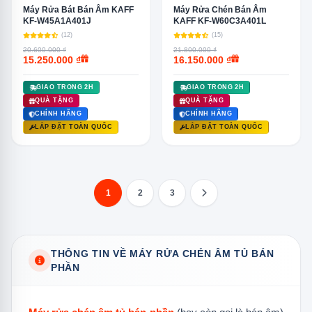
Máy Rửa Bát Bán Âm KAFF
Máy Rửa Chén Bán Âm
KF-W45A1A401J
KAFF KF-W60C3A401L
(12)
(15)
20.600.000 ₫
21.800.000 ₫
15.250.000 ₫
16.150.000 ₫
GIAO TRONG 2H
GIAO TRONG 2H
QUÀ TẶNG
QUÀ TẶNG
CHÍNH HÃNG
CHÍNH HÃNG
LẮP ĐẶT TOÀN QUỐC
LẮP ĐẶT TOÀN QUỐC
1
2
3
THÔNG TIN VỀ MÁY RỬA CHÉN ÂM TỦ BÁN
PHẦN