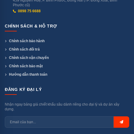
cấp (sấy Zeolith®)
459 Nguyễn Huệ, P. Bình Phước, Đồng Nai (TP. Đồng Xoài, Bình
Phước cũ)
0898 75 6688
CHÍNH SÁCH & HỖ TRỢ
Chính sách bảo hành
Chính sách đổi trả
Chính sách vận chuyển
Chính sách bảo mật
Hướng dẫn thanh toán
ĐĂNG KÝ ĐẠI LÝ
Nhận ngay bảng giá chiết khấu sâu dành riêng cho đại lý và dự án xây
dựng.