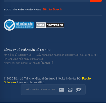
Bếp từ Bosch
ĐƯỢC TÌM KIẾM NHIỀU NHẤT:
CÔNG TY CỔ PHẦN BÁN LẺ TẠI KHO
Mã số thuế: 0318197333 | Giấy phép kinh doanh số 0318197333 do Sở KH&ĐT TP.
Hồ Chí Minh cấp ngày 04/12/2023
Người đại diện pháp luật: NGUYỄN ANH SĨ
© 2026 Bán Lẻ Tại Kho. Giao diện được thiết kế hiện đại bởi
Ftechx
Solutions
theo tiêu chuẩn 2026.
CHẤP NHẬN THANH TOÁN: