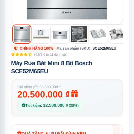
CHÍNH HÃNG 100%
Mã sản phẩm (SKU):
SCE52M65EU
(4.8/5.0 từ 11 đánh giá)
Máy Rửa Bát Mini 8 Bộ Bosch
SCE52M65EU
Giá niêm yết: 33.000.000 ₫
20.500.000 ₫
12.500.000 ₫
Tiết kiệm:
(38%)
QUÀ TẶNG & ƯU ĐÃI ĐÍNH KÈM