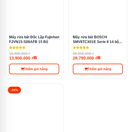
lượng nước, nhiệt độ, và thời gian rửa dựa trên mức độ
bẩn của bát đĩa. Điều này không chỉ giúp tối ưu hóa hiệu
quả rửa mà còn mang lại sự tiện lợi tối đa cho người sử
dụng, loại bỏ hoàn toàn nhu cầu phải điều chỉnh máy thủ
công.
Máy rửa bát Độc Lập Fujishan
Máy rửa bát BOSCH
FJVN15-S08AFB 15 Bộ
SMV8TCX01E Serie 8 14 bộ
âm tủ
16.990.000 ₫
68.900.000 ₫
13.900.000 ₫
28.790.000 ₫
Thêm giỏ hàng
Thêm giỏ hàng
-35%
Máy Rửa Chén Mini 8 Bộ Bosch SCE52M65EU có chương