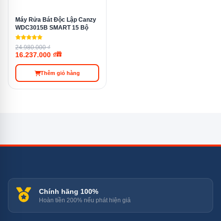
trình rửa nhanh
Máy Rửa Bát Độc Lập Canzy
WDC3015B SMART 15 Bộ
Tham khảo:
24.980.000 ₫
16.237.000 ₫
Máy rửa bát Bosch SMS25CI05E
Thêm giỏ hàng
Máy rửa chén độc lập Bosch SMS2HAI12E
Máy Rửa Bát Mini 6 Bộ Bosch SKS62E22EU
Công nghệ sấy khô hiện đại
Bosch SCE52M65EU được trang bị công nghệ sấy khô
hiện đại, giúp bát đĩa không chỉ sạch sẽ mà còn khô ráo
sau mỗi lần rửa. Điều này giúp người dùng có thể sử
Chính hãng 100%
dụng bát đĩa ngay lập tức mà không cần phải lau khô,
Hoàn tiền 200% nếu phát hiện giả
tiết kiệm thêm thời gian và công sức.