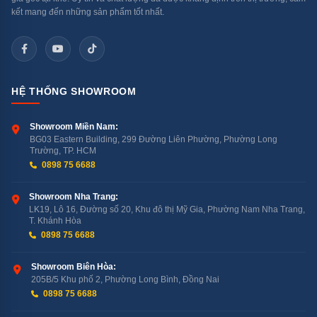
người dùng không chỉ giảm bớt chi phí tiền điện, mà còn
kết mang đến những sản phẩm tốt nhất.
góp phần bảo vệ môi trường thông qua việc giảm lượng
khí thải CO2 phát sinh từ việc sử dụng năng lượng.
Trên đây là những tính năng nổi bật mà máy rửa chén
HỆ THỐNG SHOWROOM
mini 8 Bộ Bosch SCE52M65EU mang lại. Với những
cải tiến và chức năng thông minh, tin chắc rằng Bosch
Showroom Miền Nam:
SCE52M65EU mini 8 bộ sẽ đáp ứng mọi nhu cầu của
BG03 Eastern Building, 299 Đường Liên Phường, Phường Long
Trường, TP. HCM
cuộc sống hiện đại và là sự lựa chọn lý tưởng cho khu
0898 75 6688
vực bếp nhà bạn. Sử dụng máy rửa chén mini 8 Bộ
Bosch SCE52M65EU, bạn sẽ có một cuộc sống thông
Showroom Nha Trang:
LK19, Lô 16, Đường số 20, Khu đô thị Mỹ Gia, Phường Nam Nha Trang,
minh hơn, với những thiết bị công nghệ tự động, tiết
T. Khánh Hòa
kiệm thời gian và công sức.
0898 75 6688
Showroom Biên Hòa:
205B/5 Khu phố 2, Phường Long Bình, Đồng Nai
0898 75 6688