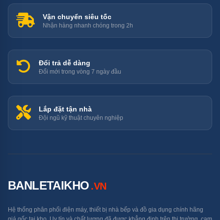
Vận chuyển siêu tốc
Nhận hàng nhanh chóng trong 2h
Đổi trả dễ dàng
Đổi mới trong vòng 7 ngày đầu
Lắp đặt tận nhà
Đội ngũ kỹ thuật chuyên nghiệp
Máy Rửa Chén Mini 8 Bộ Bosch SCE52M65EU trang bị công
nghệ sấy khô hiện đại
Tiết kiệm năng lượng hiệu quả
BANLETAIKHO
Máy rửa bát Bosch SCE52M65EU được xếp hạng
.VN
năng lượng A+, đảm bảo tiết kiệm điện năng hiệu quả
mà vẫn duy trì được hiệu suất rửa tối ưu. Điều này giúp
Hệ thống phân phối điện máy, thiết bị nhà bếp và đồ gia dụng chính hãng
giá gốc tại kho. Uy tín và chất lượng đã được khẳng định trên thị trường, cam