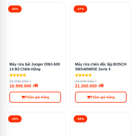
ngắn, mà không cần lo lắng về việc bát đĩa không được
làm sạch kỹ lưỡng.
-35%
-37%
Máy rửa bát Junger DWJ-600
Máy rửa chén độc lập BOSCH
14 Bộ Chính Hãng
SMS46NI05E Serie 4
25.990.000 ₫
34.000.000 ₫
16.999.900 ₫
21.300.000 ₫
Máy Rửa Chén Mini 8 Bộ Bosch SCE52M65EU sở hữu hệ
thống rửa nhanh
Thêm giỏ hàng
Thêm giỏ hàng
Chương trình rửa tự động
-18%
-58%
Máy rửa bát Bosch SCE52M65EU đi kèm với các
chương trình rửa tự động, cho phép máy tự điều chỉnh