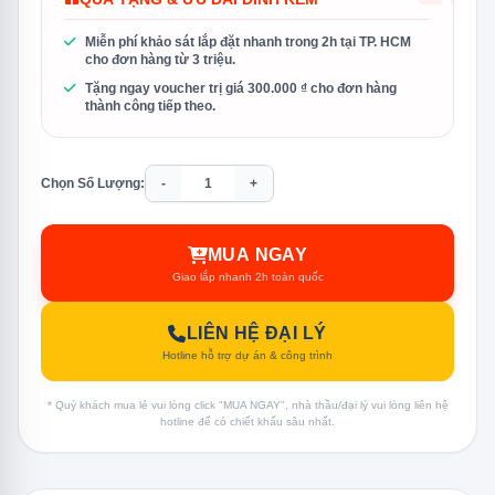
Miễn phí khảo sát lắp đặt nhanh trong 2h tại TP. HCM
cho đơn hàng từ 3 triệu.
Tặng ngay voucher trị giá 300.000 ₫ cho đơn hàng
thành công tiếp theo.
Chọn Số Lượng:
-
+
MUA NGAY
Giao lắp nhanh 2h toàn quốc
LIÊN HỆ ĐẠI LÝ
Hotline hỗ trợ dự án & công trình
* Quý khách mua lẻ vui lòng click "MUA NGAY", nhà thầu/đại lý vui lòng liên hệ
hotline để có chiết khấu sâu nhất.