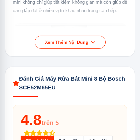
mini không chỉ giúp tiết kiệm không gian mà còn giúp dễ
dàng lắp đặt ở nhiều vị trí khác nhau trong căn bếp.
Xem Thêm Nội Dung
Đánh Giá Máy Rửa Bát Mini 8 Bộ Bosch
SCE52M65EU
Máy Rửa Chén Mini 8 Bộ Bosch SCE52M65EU thiết kế nhỏ
gọn, tiên lợi
4.8
>>> Tham khảo Sản phẩm:
Bếp Từ Đôi Bosch
trên 5
PMI82560VN Không Viền Serie 4