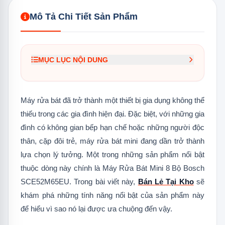
Mô Tả Chi Tiết Sản Phẩm
MỤC LỤC NỘI DUNG
1.
Tính năng nổi bật của Máy Rửa Chén
Mini 8 Bộ Bosch SCE52M65EU
Máy rửa bát đã trở thành một thiết bị gia dụng không thể
1.1
Thiết kế nhỏ gọn và tiện lợi
thiếu trong các gia đình hiện đại. Đặc biệt, với những gia
đình có không gian bếp hạn chế hoặc những người độc
1.2
Công nghệ ActiveWater: Hiệu quả và
tiết kiệm
thân, cặp đôi trẻ, máy rửa bát mini đang dần trở thành
lựa chọn lý tưởng. Một trong những sản phẩm nổi bật
1.3
Hệ thống rửa nhanh
thuộc dòng này chính là Máy Rửa Bát Mini 8 Bộ Bosch
1.4
Chương trình rửa tự động
SCE52M65EU. Trong bài viết này,
Bán Lẻ Tại Kho
sẽ
khám phá những tính năng nổi bật của sản phẩm này
1.5
Công nghệ sấy khô hiện đại
để hiểu vì sao nó lại được ưa chuộng đến vậy.
1.6
Tiết kiệm năng lượng hiệu quả