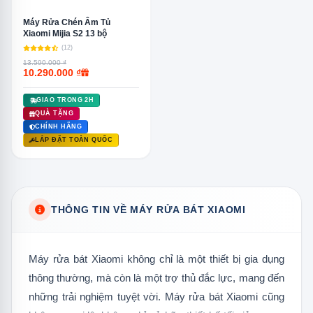
Máy Rửa Chén Âm Tủ
Xiaomi Mijia S2 13 bộ
(12)
13.590.000 ₫
10.290.000 ₫
GIAO TRONG 2H
QUÀ TẶNG
CHÍNH HÃNG
LẮP ĐẶT TOÀN QUỐC
THÔNG TIN VỀ MÁY RỬA BÁT XIAOMI
Máy rửa bát Xiaomi không chỉ là một thiết bị gia dụng
thông thường, mà còn là một trợ thủ đắc lực, mang đến
những trải nghiệm tuyệt vời. Máy rửa bát Xiaomi cũng