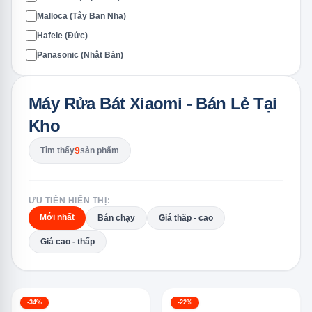
Malloca (Tây Ban Nha)
Hafele (Đức)
Panasonic (Nhật Bản)
Máy Rửa Bát Xiaomi - Bán Lẻ Tại
Kho
9
Tìm thấy
sản phẩm
ƯU TIÊN HIỂN THỊ:
Mới nhất
Bán chạy
Giá thấp - cao
Giá cao - thấp
-34%
-22%