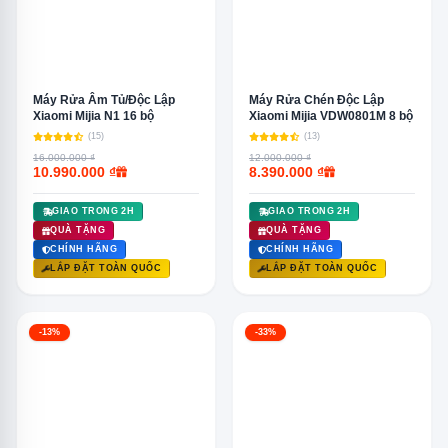
Máy Rửa Âm Tủ/Độc Lập
Máy Rửa Chén Độc Lập
Xiaomi Mijia N1 16 bộ
Xiaomi Mijia VDW0801M 8 bộ
(15)
(13)
16.000.000 ₫
12.000.000 ₫
10.990.000 ₫
8.390.000 ₫
GIAO TRONG 2H
GIAO TRONG 2H
QUÀ TẶNG
QUÀ TẶNG
CHÍNH HÃNG
CHÍNH HÃNG
LẮP ĐẶT TOÀN QUỐC
LẮP ĐẶT TOÀN QUỐC
-13%
-33%