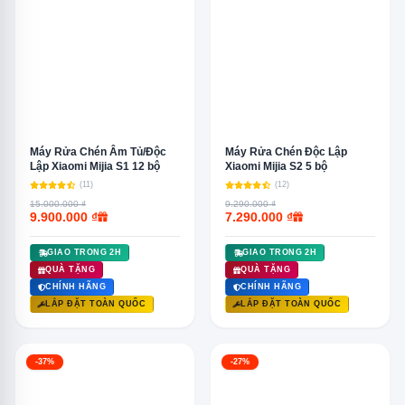
Máy Rửa Chén Âm Tủ/Độc
Máy Rửa Chén Độc Lập
Lập Xiaomi Mijia S1 12 bộ
Xiaomi Mijia S2 5 bộ
(11)
(12)
15.000.000 ₫
9.290.000 ₫
9.900.000 ₫
7.290.000 ₫
GIAO TRONG 2H
GIAO TRONG 2H
QUÀ TẶNG
QUÀ TẶNG
CHÍNH HÃNG
CHÍNH HÃNG
LẮP ĐẶT TOÀN QUỐC
LẮP ĐẶT TOÀN QUỐC
-37%
-27%