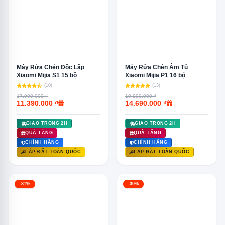
Máy Rửa Chén Độc Lập
Máy Rửa Chén Âm Tủ
Xiaomi Mijia S1 15 bộ
Xiaomi Mijia P1 16 bộ
(10)
(13)
17.990.000 ₫
19.990.000 ₫
11.390.000 ₫
14.690.000 ₫
GIAO TRONG 2H
GIAO TRONG 2H
QUÀ TẶNG
QUÀ TẶNG
CHÍNH HÃNG
CHÍNH HÃNG
LẮP ĐẶT TOÀN QUỐC
LẮP ĐẶT TOÀN QUỐC
-31%
-30%