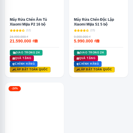
Máy Rửa Chén Âm Tủ
Máy Rửa Chén Độc Lập
Xiaomi Mijia P2 16 bộ
Xiaomi Mijia S1 5 bộ
(12)
(15)
24.900.000 ₫
9.000.000 ₫
21.590.000 ₫
5.990.000 ₫
GIAO TRONG 2H
GIAO TRONG 2H
QUÀ TẶNG
QUÀ TẶNG
CHÍNH HÃNG
CHÍNH HÃNG
LẮP ĐẶT TOÀN QUỐC
LẮP ĐẶT TOÀN QUỐC
-24%