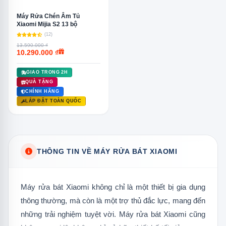
Máy Rửa Chén Âm Tủ
Xiaomi Mijia S2 13 bộ
(12)
13.590.000 ₫
10.290.000 ₫
GIAO TRONG 2H
QUÀ TẶNG
CHÍNH HÃNG
LẮP ĐẶT TOÀN QUỐC
THÔNG TIN VỀ MÁY RỬA BÁT XIAOMI
Máy rửa bát Xiaomi không chỉ là một thiết bị gia dụng
thông thường, mà còn là một trợ thủ đắc lực, mang đến
những trải nghiệm tuyệt vời. Máy rửa bát Xiaomi cũng