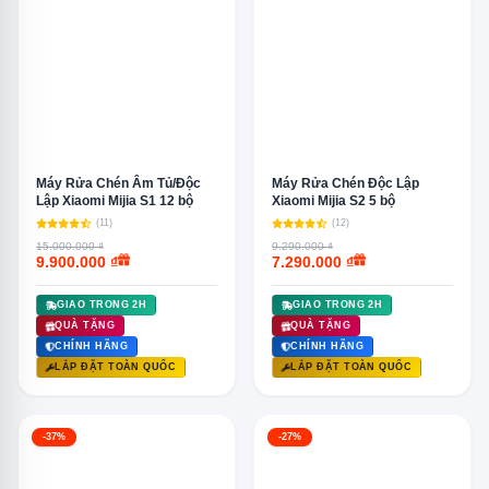
Máy Rửa Chén Âm Tủ/Độc
Máy Rửa Chén Độc Lập
Lập Xiaomi Mijia S1 12 bộ
Xiaomi Mijia S2 5 bộ
(11)
(12)
15.000.000 ₫
9.290.000 ₫
9.900.000 ₫
7.290.000 ₫
GIAO TRONG 2H
GIAO TRONG 2H
QUÀ TẶNG
QUÀ TẶNG
CHÍNH HÃNG
CHÍNH HÃNG
LẮP ĐẶT TOÀN QUỐC
LẮP ĐẶT TOÀN QUỐC
-37%
-27%