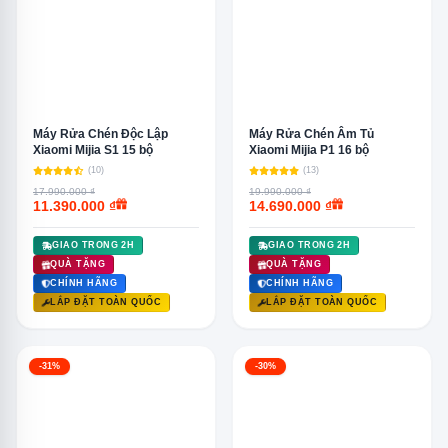
Máy Rửa Chén Độc Lập
Máy Rửa Chén Âm Tủ
Xiaomi Mijia S1 15 bộ
Xiaomi Mijia P1 16 bộ
(10)
(13)
17.990.000 ₫
19.990.000 ₫
11.390.000 ₫
14.690.000 ₫
GIAO TRONG 2H
GIAO TRONG 2H
QUÀ TẶNG
QUÀ TẶNG
CHÍNH HÃNG
CHÍNH HÃNG
LẮP ĐẶT TOÀN QUỐC
LẮP ĐẶT TOÀN QUỐC
-31%
-30%