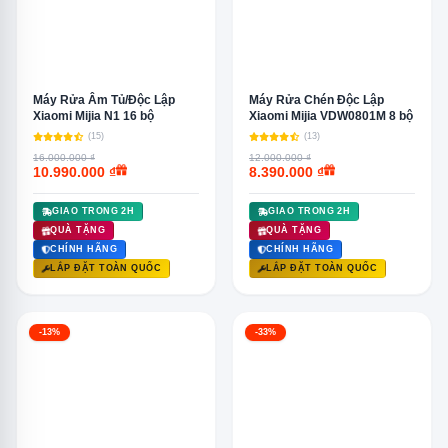
Máy Rửa Âm Tủ/Độc Lập
Máy Rửa Chén Độc Lập
Xiaomi Mijia N1 16 bộ
Xiaomi Mijia VDW0801M 8 bộ
(15)
(13)
16.000.000 ₫
12.000.000 ₫
10.990.000 ₫
8.390.000 ₫
GIAO TRONG 2H
GIAO TRONG 2H
QUÀ TẶNG
QUÀ TẶNG
CHÍNH HÃNG
CHÍNH HÃNG
LẮP ĐẶT TOÀN QUỐC
LẮP ĐẶT TOÀN QUỐC
-13%
-33%