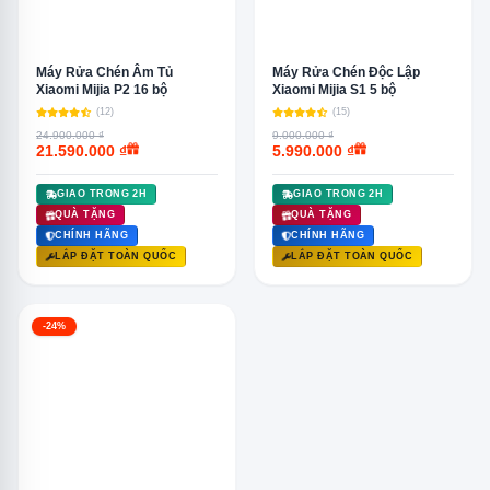
Máy Rửa Chén Âm Tủ
Máy Rửa Chén Độc Lập
Xiaomi Mijia P2 16 bộ
Xiaomi Mijia S1 5 bộ
(12)
(15)
24.900.000 ₫
9.000.000 ₫
21.590.000 ₫
5.990.000 ₫
GIAO TRONG 2H
GIAO TRONG 2H
QUÀ TẶNG
QUÀ TẶNG
CHÍNH HÃNG
CHÍNH HÃNG
LẮP ĐẶT TOÀN QUỐC
LẮP ĐẶT TOÀN QUỐC
-24%