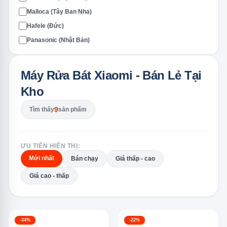
Malloca (Tây Ban Nha)
Hafele (Đức)
Panasonic (Nhật Bản)
Máy Rửa Bát Xiaomi - Bán Lẻ Tại
Kho
9
Tìm thấy
sản phẩm
ƯU TIÊN HIỂN THỊ:
Mới nhất
Bán chạy
Giá thấp - cao
Giá cao - thấp
-34%
-22%