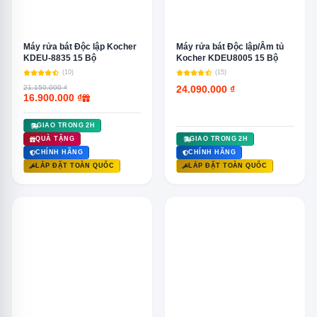
Máy rửa bát Độc lập Kocher
Máy rửa bát Độc lập/Âm tủ
KDEU-8835 15 Bộ
Kocher KDEU8005 15 Bộ
(10)
(15)
21.150.000 ₫
24.090.000 ₫
16.900.000 ₫
GIAO TRONG 2H
QUÀ TẶNG
GIAO TRONG 2H
CHÍNH HÃNG
CHÍNH HÃNG
LẮP ĐẶT TOÀN QUỐC
LẮP ĐẶT TOÀN QUỐC