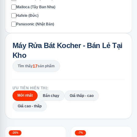
Malloca (Tây Ban Nha)
Hafele (Đức)
Panasonic (Nhật Bản)
Máy Rửa Bát Kocher - Bán Lẻ Tại
Kho
17
Tìm thấy
sản phẩm
ƯU TIÊN HIỂN THỊ:
Mới nhất
Bán chạy
Giá thấp - cao
Giá cao - thấp
-26%
-7%