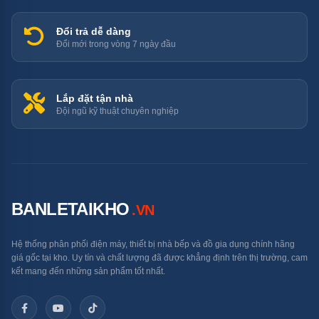
chảo bám bẩn.
Máy rửa bát Kocher không chỉ là một thiết bị, mà
Đổi trả dễ dàng
Đổi mới trong vòng 7 ngày đầu
còn là điểm nhấn thẩm mỹ cho không gian bếp của
bạn.
Được sản xuất từ những vật liệu cao cấp, máy rửa
Lắp đặt tận nhà
bát Kocher đảm bảo tuổi thọ lâu dài, giúp bạn yên
Đội ngũ kỹ thuật chuyên nghiệp
tâm sử dụng trong nhiều năm.
Bảng giá máy rửa bát Kocher chi
tiết nhất
BANLETAIKHO
.VN
Dưới đây là bảng giá máy rửa bát Kocher, bạn có thể
Hệ thống phân phối điện máy, thiết bị nhà bếp và đồ gia dụng chính hãng
tham khảo:
giá gốc tại kho. Uy tín và chất lượng đã được khẳng định trên thị trường, cam
kết mang đến những sản phẩm tốt nhất.
STT
Mã sản phẩm
Giá