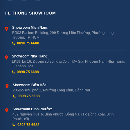
Máy rửa bát Kocher
16.200.000
1
KDEU8835
đồng
HỆ THỐNG SHOWROOM
Máy rửa bát Kocher
27.872.000
Showroom Miền Nam:
2
KDEU-8866S8
đồng
BG03 Eastern Building, 299 Đường Liên Phường, Phường Long
Trường, TP. HCM
0898 75 6688
Máy rửa bát Kocher
12.000.000
3
KDEU-8838
đồng
Showroom Nha Trang:
LK19, Lô 16, Đường số 20, Khu đô thị Mỹ Gia, Phường Nam Nha Trang,
T. Khánh Hòa
Máy rửa bát Kocher
18.480.000
4
0898 75 6688
KDEU-8828SEMI
đồng
Showroom Biên Hòa:
205B/5 Khu phố 2, Phường Long Bình, Đồng Nai
Đừng bỏ lỡ cơ hội sở hữu máy rửa bát Kocher để tận
0898 75 6688
hưởng cuộc sống tiện nghi và thoải mái hơn. Hãy liên
hệ ngay với
Bán Lẻ Tại Kho
để được tư vấn chi tiết và
Showroom Bình Phước:
459 Nguyễn Huệ, P. Bình Phước, Đồng Nai (TP. Đồng Xoài, Bình
nhận những ưu đãi hấp dẫn nhất! Chúng tôi cam kết
Phước cũ)
mang đến cho quý khách sản phẩm chính hãng, chất
0898 75 6688