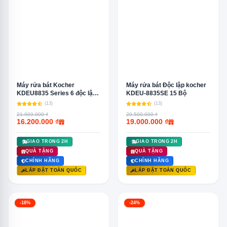
Máy rửa bát Kocher
Máy rửa bát Độc lập kocher
KDEU8835 Series 6 độc lập
KDEU-8835SE 15 Bộ
chính hãng
(13)
(13)
21.900.000 ₫
20.500.000 ₫
16.200.000 ₫
19.000.000 ₫
GIAO TRONG 2H
GIAO TRONG 2H
QUÀ TẶNG
QUÀ TẶNG
CHÍNH HÃNG
CHÍNH HÃNG
LẮP ĐẶT TOÀN QUỐC
LẮP ĐẶT TOÀN QUỐC
-18%
-24%