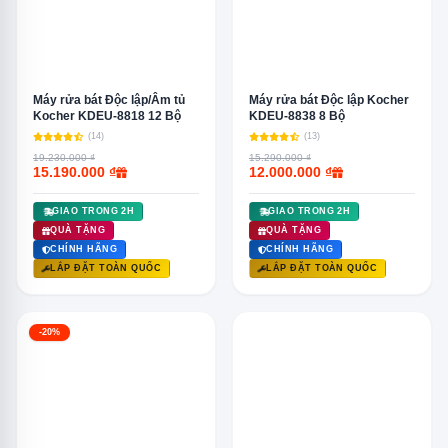
Máy rửa bát Độc lập/Âm tủ
Máy rửa bát Độc lập Kocher
Kocher KDEU-8818 12 Bộ
KDEU-8838 8 Bộ
(14)
(13)
19.230.000 ₫
15.290.000 ₫
15.190.000 ₫
12.000.000 ₫
GIAO TRONG 2H
GIAO TRONG 2H
QUÀ TẶNG
QUÀ TẶNG
CHÍNH HÃNG
CHÍNH HÃNG
LẮP ĐẶT TOÀN QUỐC
LẮP ĐẶT TOÀN QUỐC
-20%