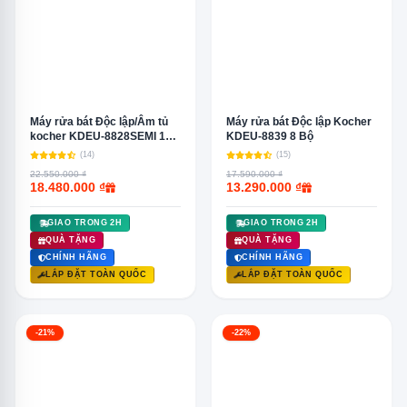
Máy rửa bát Độc lập/Âm tủ
Máy rửa bát Độc lập Kocher
kocher KDEU-8828SEMI 13
KDEU-8839 8 Bộ
Bộ
(14)
(15)
22.550.000 ₫
17.590.000 ₫
18.480.000 ₫
13.290.000 ₫
GIAO TRONG 2H
GIAO TRONG 2H
QUÀ TẶNG
QUÀ TẶNG
CHÍNH HÃNG
CHÍNH HÃNG
LẮP ĐẶT TOÀN QUỐC
LẮP ĐẶT TOÀN QUỐC
-21%
-22%