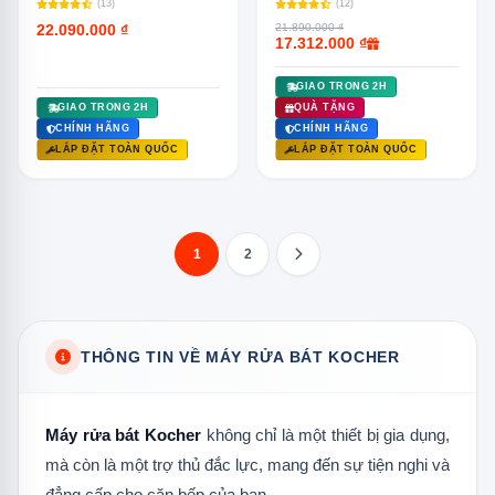
(13)
(12)
22.090.000 ₫
21.890.000 ₫
17.312.000 ₫
GIAO TRONG 2H
GIAO TRONG 2H
QUÀ TẶNG
CHÍNH HÃNG
CHÍNH HÃNG
LẮP ĐẶT TOÀN QUỐC
LẮP ĐẶT TOÀN QUỐC
1
2
THÔNG TIN VỀ MÁY RỬA BÁT KOCHER
Máy rửa bát Kocher
không chỉ là một thiết bị gia dụng,
mà còn là một trợ thủ đắc lực, mang đến sự tiện nghi và
đẳng cấp cho căn bếp của bạn.