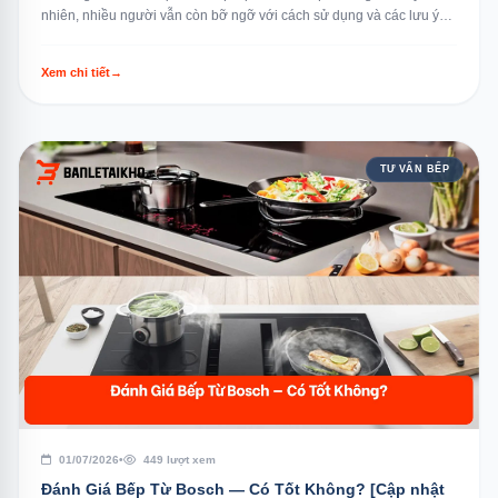
nhiên, nhiều người vẫn còn bỡ ngỡ với cách sử dụng và các lưu ý
quan trọng...
Xem chi tiết
→
TƯ VẤN BẾP
01/07/2026
•
449 lượt xem
Đánh Giá Bếp Từ Bosch — Có Tốt Không? [Cập nhật