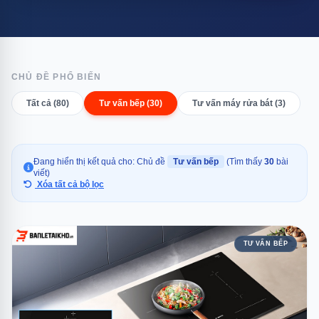
CHỦ ĐỀ PHỔ BIẾN
Tất cả (80)
Tư vấn bếp (30)
Tư vấn máy rửa bát (3)
Đang hiển thị kết quả cho: Chủ đề
Tư vấn bếp
(Tìm thấy
30
bài
viết)
Xóa tất cả bộ lọc
TƯ VẤN BẾP