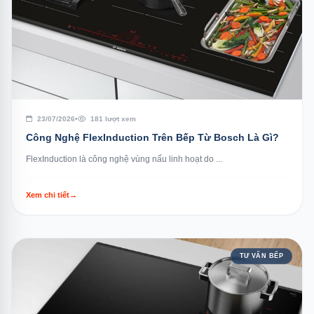
23/07/2026
•
181 lượt xem
Công Nghệ FlexInduction Trên Bếp Từ Bosch Là Gì?
FlexInduction là công nghệ vùng nấu linh hoạt do ...
Xem chi tiết
→
TƯ VẤN BẾP