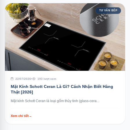
TƯ VẤN BẾP
22/07/2026
•
193 lượt xem
Mặt Kính Schott Ceran Là Gì? Cách Nhận Biết Hàng
Thật [2026]
Mặt kính Schott Ceran là loại gốm thủy tinh (glass-cera...
Xem chi tiết
→