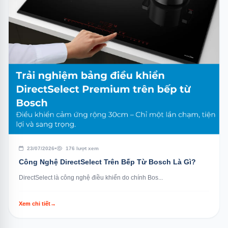
23/07/2026
•
176 lượt xem
Công Nghệ DirectSelect Trên Bếp Từ Bosch Là Gì?
DirectSelect là công nghệ điều khiển do chính Bos...
Xem chi tiết
→