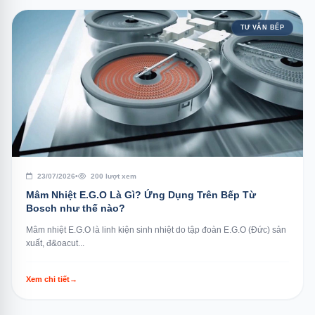
TƯ VẤN BẾP
23/07/2026
•
200 lượt xem
Mâm Nhiệt E.G.O Là Gì? Ứng Dụng Trên Bếp Từ
Bosch như thế nào?
Mâm nhiệt E.G.O là linh kiện sinh nhiệt do tập đoàn E.G.O (Đức) sản
xuất, đ&oacut...
Xem chi tiết
→