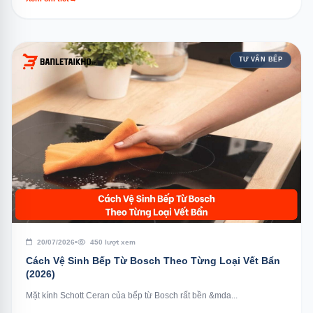
TƯ VẤN BẾP
20/07/2026
•
450 lượt xem
Cách Vệ Sinh Bếp Từ Bosch Theo Từng Loại Vết Bẩn
(2026)
Mặt kính Schott Ceran của bếp từ Bosch rất bền &mda...