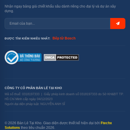
Nhận ngay bảng giá chiết khấu sâu dành riêng cho đại lý và dự án xây
dựng.
Bếp từ Bosch
ĐƯỢC TÌM KIẾM NHIỀU NHẤT:
CÔNG TY CỔ PHẦN BÁN LẺ TẠI KHO
Mã số thuế: 0318197333 | Giấy phép kinh doanh số 0318197333 do Sở KH&ĐT TP.
Hồ Chí Minh cấp ngày 04/12/2023
Người đại diện pháp luật: NGUYỄN ANH SĨ
© 2026 Bán Lẻ Tại Kho. Giao diện được thiết kế hiện đại bởi
Ftechx
Solutions
theo tiêu chuẩn 2026.