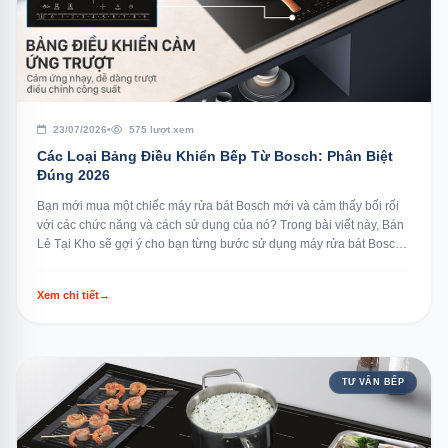
23/07/2026
•
575 lượt xem
Các Loại Bảng Điều Khiển Bếp Từ Bosch: Phân Biệt
Đúng 2026
Bạn mới mua một chiếc máy rửa bát Bosch mới và cảm thấy bối rối
với các chức năng và cách sử dụng của nó? Trong bài viết này, Bán
Lẻ Tại Kho sẽ gợi ý cho bạn từng bước sử dụng máy rửa bát Bosch
một cá...
Xem chi tiết
→
TƯ VẤN BẾP