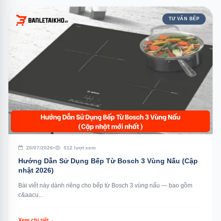
TƯ VẤN BẾP
20/07/2026
•
512 lượt xem
Hướng Dẫn Sử Dụng Bếp Từ Bosch 3 Vùng Nấu (Cập
nhật 2026)
Bài viết này dành riêng cho bếp từ Bosch 3 vùng nấu — bao gồm
c&aacu...
Xem chi tiết
→