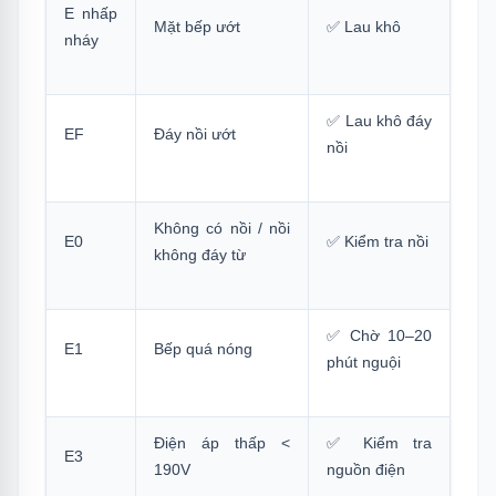
E nhấp
Mặt bếp ướt
✅ Lau khô
nháy
✅ Lau khô đáy
EF
Đáy nồi ướt
nồi
Không có nồi / nồi
E0
✅ Kiểm tra nồi
không đáy từ
✅ Chờ 10–20
E1
Bếp quá nóng
phút nguội
Điện áp thấp <
✅ Kiểm tra
E3
190V
nguồn điện