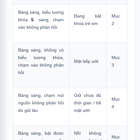
9.
MỤC 8 — Một Vùng Nấu Cụ Thể Không
Hoạt Động, Vùng Khác Bình Thường
Bảng sáng, biểu tượng
Đang bật
Mục
khóa 🔒 sáng, chạm
khóa trẻ em
2
9.1
Kiểm Tra Trước Khi Gọi Kỹ Thuật
vào không phản hồi
10.
Quy Trình Chẩn Đoán Nhanh 5 Phút (Dán
Lên Tủ Bếp)
Bảng sáng, không có
11.
5 Nguyên Nhân Bếp Mới Mua Về Đã
biểu tượng khóa,
Mục
Không Bật Được
Mặt bếp ướt
chạm vào không phản
3
12.
Khi Nào Gọi Kỹ Thuật — Không Nên Tự
hồi
Xử Lý Thêm
13.
Câu Hỏi Thường Gặp
Bảng sáng, chạm nút
Giữ chưa đủ
Mục
nguồn không phản hồi
thời gian / bề
4
dù giữ lâu
mặt ướt
Bảng sáng, bật được
Nồi không
Mục