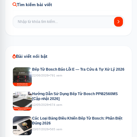
Tìm kiếm bài viết
Bài viết nổi bật
Bếp Từ Bosch Báo Lỗi E — Tra Cứu & Tự Xử Lý 2026
22/06/2026
•
791 xem
Hướng Dẫn Sử Dụng Bếp Từ Bosch PPI82560MS
[Cập nhật 2026]
12/05/2026
•
674 xem
Các Loại Bảng Điều Khiển Bếp Từ Bosch: Phân Biệt
Đúng 2026
23/07/2026
•
565 xem