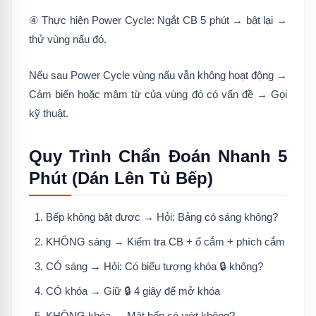
④ Thực hiện Power Cycle: Ngắt CB 5 phút → bật lại →
thử vùng nấu đó.
Nếu sau Power Cycle vùng nấu vẫn không hoạt động →
Cảm biến hoặc mâm từ của vùng đó có vấn đề → Gọi
kỹ thuật.
Quy Trình Chẩn Đoán Nhanh 5
Phút (Dán Lên Tủ Bếp)
Bếp không bật được → Hỏi: Bảng có sáng không?
KHÔNG sáng → Kiểm tra CB + ổ cắm + phích cắm
CÓ sáng → Hỏi: Có biểu tượng khóa 🔒 không?
CÓ khóa → Giữ 🔒 4 giây để mở khóa
KHÔNG khóa → Mặt bếp có ướt không?