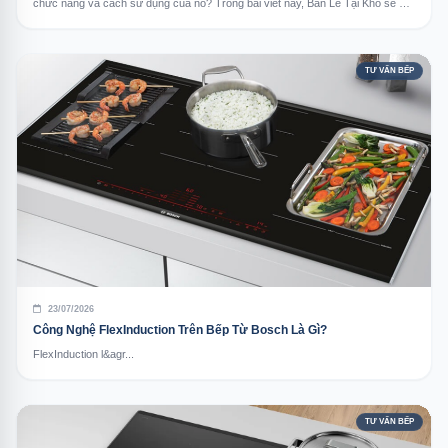
chức năng và cách sử dụng của nó? Trong bài viết này, Bán Lẻ Tại Kho sẽ gợi
ý cho bạn từng bước sử dụng máy rửa bát Bosch một cá...
TƯ VẤN BẾP
23/07/2026
Công Nghệ FlexInduction Trên Bếp Từ Bosch Là Gì?
FlexInduction l&agr...
TƯ VẤN BẾP