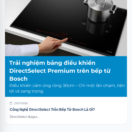
23/07/2026
Công Nghệ DirectSelect Trên Bếp Từ Bosch Là Gì?
DirectSelect l&agra...