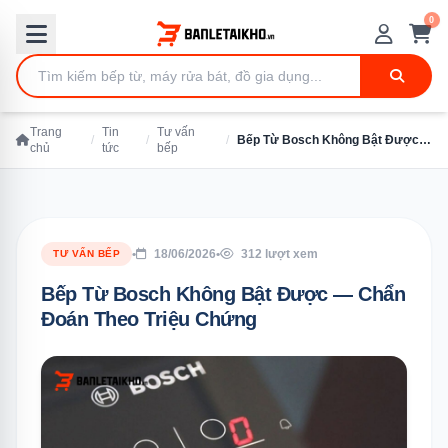
0
Trang
Tin
Tư vấn
/
/
/
Bếp Từ Bosch Không Bật Được — Chẩn Đoán Theo Triệu Chứng
chủ
tức
bếp
•
18/06/2026
•
312 lượt xem
TƯ VẤN BẾP
Bếp Từ Bosch Không Bật Được — Chẩn
Đoán Theo Triệu Chứng