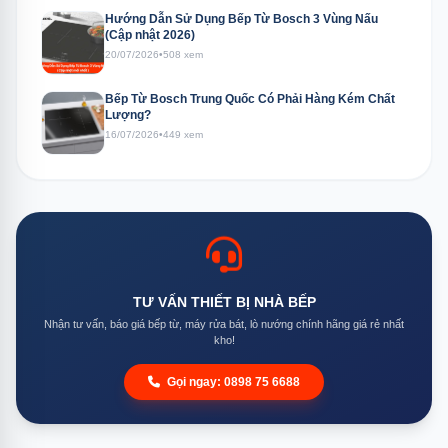
Hướng Dẫn Sử Dụng Bếp Từ Bosch 3 Vùng Nấu
(Cập nhật 2026)
20/07/2026
•
508 xem
Bếp Từ Bosch Trung Quốc Có Phải Hàng Kém Chất
Lượng?
16/07/2026
•
449 xem
TƯ VẤN THIẾT BỊ NHÀ BẾP
Nhận tư vấn, báo giá bếp từ, máy rửa bát, lò nướng chính hãng giá rẻ nhất
kho!
Gọi ngay: 0898 75 6688