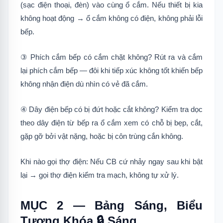
(sạc điện thoại, đèn) vào cùng ổ cắm. Nếu thiết bị kia
không hoạt động → ổ cắm không có điện, không phải lỗi
bếp.
③ Phích cắm bếp có cắm chặt không? Rút ra và cắm
lại phích cắm bếp — đôi khi tiếp xúc không tốt khiến bếp
không nhận điện dù nhìn có vẻ đã cắm.
④ Dây điện bếp có bị đứt hoặc cắt không? Kiểm tra dọc
theo dây điện từ bếp ra ổ cắm xem có chỗ bị bẹp, cắt,
gặp gỡ bởi vật nặng, hoặc bị côn trùng cắn không.
Khi nào gọi thợ điện: Nếu CB cứ nhảy ngay sau khi bật
lại → gọi thợ điện kiểm tra mạch, không tự xử lý.
MỤC 2 — Bảng Sáng, Biểu
Tượng Khóa 🔒 Sáng