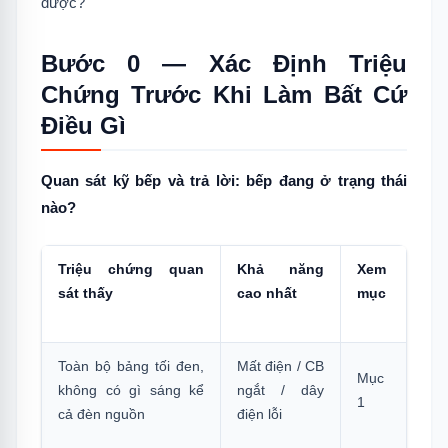
được?
3.1
Cách Mở
4.
MỤC 3 — Bảng Sáng, Không Có Biểu
Bước 0 — Xác Định Triệu
Tượng Khóa, Cảm Ứng Không Phản Hồi
Chứng Trước Khi Làm Bất Cứ
4.1
Xử Lý
Điều Gì
5.
MỤC 4 — Bảng Sáng Nhưng Nút Nguồn
Không Phản Hồi Khi Nhấn
Quan sát kỹ bếp và trả lời: bếp đang ở trạng thái
5.1
Thử Lại Đúng Cách
nào?
6.
MỤC 5 — Bật Được Nhưng Vùng Nấu
Không Hoạt Động, Không Nhận Nồi
Triệu chứng quan
Khả năng
Xem
sát thấy
cao nhất
mục
6.1
Kiểm Tra Nồi
7.
MỤC 6 — Bật Được Nhưng Tắt Ngay Sau
Vài Giây
Toàn bộ bảng tối đen,
Mất điện / CB
Mục
7.1
Nguyên Nhân Và Cách Xử Lý
không có gì sáng kể
ngắt / dây
1
cả đèn nguồn
điện lỗi
8.
MỤC 7 — Bếp Hiển Thị Mã Lỗi E Khi Bật