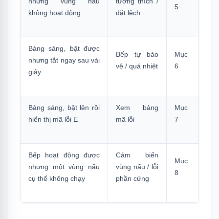
nhưng vùng nấu
tương thích /
5
không hoạt động
đặt lệch
Bảng sáng, bật được
Bếp tự bảo
Mục
nhưng tắt ngay sau vài
vệ / quá nhiệt
6
giây
Bảng sáng, bật lên rồi
Xem bảng
Mục
hiển thị mã lỗi E
mã lỗi
7
Bếp hoạt động được
Cảm biến
Mục
nhưng một vùng nấu
vùng nấu / lỗi
8
cụ thể không chạy
phần cứng