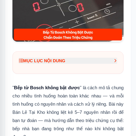
MỤC LỤC NỘI DUNG
1.
Bước 0 — Xác Định Triệu Chứng Trước
Khi Làm Bất Cứ Điều Gì
"
Bếp từ Bosch không bật được
" là cách mô tả chung
2.
MỤC 1 — Toàn Bộ Bảng Tối Đen, Không
cho nhiều tình huống hoàn toàn khác nhau — và mỗi
Có Gì Sáng
tình huống có nguyên nhân và cách xử lý riêng. Bài này
2.1
Kiểm Tra Theo Thứ Tự
Bán Lẻ Tại Kho không liệt kê 5–7 nguyên nhân rồi để
3.
MỤC 2 — Bảng Sáng, Biểu Tượng Khóa
bạn tự đoán — mà hướng dẫn theo triệu chứng cụ thể:
🔒 Sáng
bếp nhà bạn đang trông như thế nào khi không bật