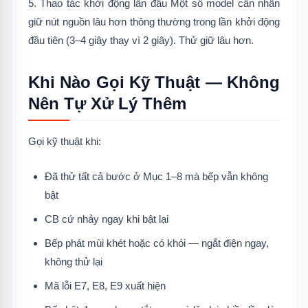
5. Thao tác khởi động lần đầu Một số model cần nhấn
giữ nút nguồn lâu hơn thông thường trong lần khởi động
đầu tiên (3–4 giây thay vì 2 giây). Thử giữ lâu hơn.
Khi Nào Gọi Kỹ Thuật — Không
Nên Tự Xử Lý Thêm
Gọi kỹ thuật khi:
Đã thử tất cả bước ở Mục 1–8 mà bếp vẫn không
bật
CB cứ nhảy ngay khi bật lại
Bếp phát mùi khét hoặc có khói — ngắt điện ngay,
không thử lại
Mã lỗi E7, E8, E9 xuất hiện