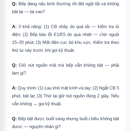
Q:
Bếp đang nấu bình thường rồi đột ngột tắt và không
bật lại — tại sao?
A:
3 khả năng: (1) CB nhảy do quá tải — kiểm tra tủ
điện; (2) Bếp báo lỗi E1/E5 do quá nhiệt — chờ nguội
15–20 phút; (3) Mất điện cục bộ khu vực. Kiểm tra theo
thứ tự này trước khi gọi kỹ thuật.
Q:
Giữ nút nguồn mãi mà bếp vẫn không bật — phải
làm gì?
A:
Quy trình: (1) Lau khô mặt kính và tay; (2) Ngắt CB 5
phút, bật lại; (3) Thử lại giữ nút nguồn đúng 2 giây. Nếu
vẫn không → gọi kỹ thuật.
Q:
Bếp bật được buổi sáng nhưng buổi chiều không bật
được — nguyên nhân gì?