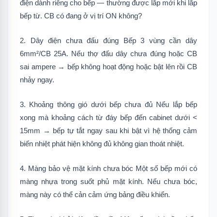
điện dành riêng cho bếp — thường được lắp mới khi lắp
bếp từ. CB có đang ở vị trí ON không?
2. Dây điện chưa đấu đúng Bếp 3 vùng cần dây
6mm²/CB 25A. Nếu thợ đấu dây chưa đúng hoặc CB
sai ampere → bếp không hoạt động hoặc bật lên rồi CB
nhảy ngay.
3. Khoảng thông gió dưới bếp chưa đủ Nếu lắp bếp
xong mà khoảng cách từ đáy bếp đến cabinet dưới <
15mm → bếp tự tắt ngay sau khi bật vì hệ thống cảm
biến nhiệt phát hiện không đủ không gian thoát nhiệt.
4. Màng bảo vệ mặt kính chưa bóc Một số bếp mới có
màng nhựa trong suốt phủ mặt kính. Nếu chưa bóc,
màng này có thể cản cảm ứng bảng điều khiển.