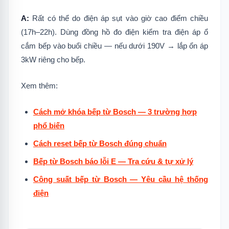
A:
Rất có thể do điện áp sụt vào giờ cao điểm chiều
(17h–22h). Dùng đồng hồ đo điện kiểm tra điện áp ổ
cắm bếp vào buổi chiều — nếu dưới 190V → lắp ổn áp
3kW riêng cho bếp.
Xem thêm:
Cách mở khóa bếp từ Bosch — 3 trường hợp
phổ biến
Cách reset bếp từ Bosch đúng chuẩn
Bếp từ Bosch báo lỗi E — Tra cứu & tự xử lý
Công suất bếp từ Bosch — Yêu cầu hệ thống
điện