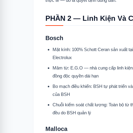
thực tế — đó là quyết định đúng đắn.
PHẦN 2 — Linh Kiện Và 
Bosch
Mặt kính: 100% Schott Ceran sản xuất tạ
Electrolux
Mâm từ: E.G.O — nhà cung cấp linh kiệ
đồng độc quyền dài hạn
Bo mạch điều khiển: BSH tự phát triển và
của BSH
Chuỗi kiểm soát chất lượng: Toàn bộ từ t
đều do BSH quản lý
Malloca