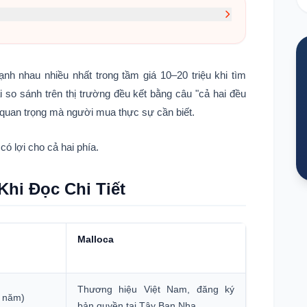
i Tiết
Hai Thương Hiệu
ạnh nhau nhiều nhất trong tầm giá 10–20 triệu khi tìm
ết bị gốc Đức
 so sánh trên thị trường đều kết bằng câu "cả hai đều
 quan trọng mà người mua thực sự cần biết.
nh Thường Không Nói Rõ
ng Thực Sự
ó lợi cho cả hai phía.
hi Đọc Chi Tiết
 Tiếp
Malloca
Thương hiệu Việt Nam, đăng ký
+ năm)
bản quyền tại Tây Ban Nha