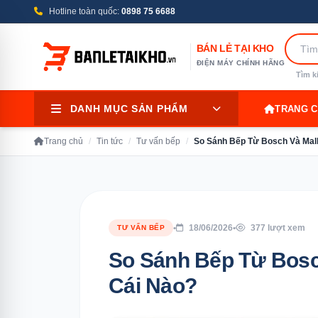
Hotline toàn quốc:
0898 75 6688
BÁN LẺ TẠI KHO
ĐIỆN MÁY CHÍNH HÃNG
Tìm k
DANH MỤC SẢN PHẨM
TRANG 
Trang chủ
/
Tin tức
/
Tư vấn bếp
/
So Sánh Bếp Từ Bosch Và Mal
•
18/06/2026
•
377 lượt xem
TƯ VẤN BẾP
So Sánh Bếp Từ Bosc
Cái Nào?