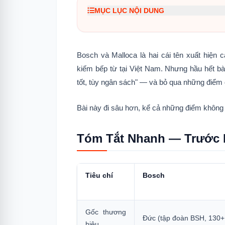
MỤC LỤC NỘI DUNG
1.
Tóm Tắt Nhanh — Trước Khi Đọc Ch
2.
PHẦN 1 — Sự Thật Về Nguồn Gốc 
Bosch và Malloca là hai cái tên xuất hiện c
2.1
Bosch — Tập đoàn sản xuất thi
kiếm bếp từ tại Việt Nam. Nhưng hầu hết bài
tốt, tùy ngân sách" — và bỏ qua những điểm
2.2
Malloca — Điều Các Bài So Sá
3.
PHẦN 2 — Linh Kiện Và Chất Lượ
Bài này đi sâu hơn, kể cả những điểm không c
3.1
Bosch
Tóm Tắt Nhanh — Trước K
3.2
Malloca
4.
PHẦN 3 — So Sánh Tính Năng Trực
Tiêu chí
Bosch
5.
PHẦN 4 — Giá Thực Tế 2026
5.1
Phân khúc bếp đôi 2 vùng
Gốc thương
Đức (tập đoàn BSH, 130
5.2
Phân khúc bếp 3 vùng
hiệu