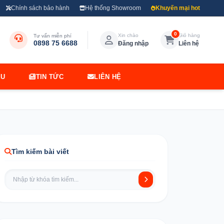
Chính sách bảo hành
Hệ thống Showroom
Khuyến mại hot
0
Xin chào
Giỏ hàng
Tư vấn miễn phí
0898 75 6688
Đăng nhập
Liên hệ
ỆU
TIN TỨC
LIÊN HỆ
Tìm kiếm bài viết