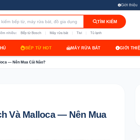
Giới thiệu
TÌM KIẾM
iếm nhiều:
Bếp từ Bosch
|
Máy rửa bát
|
Tivi
|
Tủ lạnh
CHỦ
BẾP TỪ HOT
MÁY RỬA BÁT
GIỚI THI
loca — Nên Mua Cái Nào?
h Và Malloca — Nên Mua