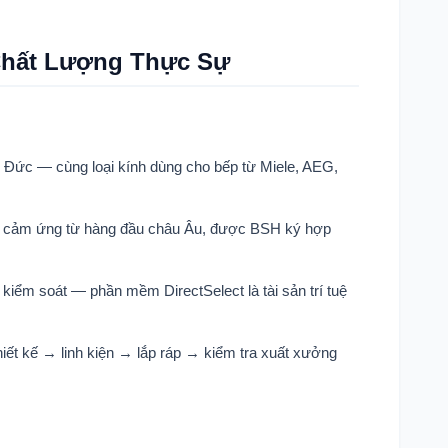
Chất Lượng Thực Sự
i Đức — cùng loại kính dùng cho bếp từ Miele, AEG,
n cảm ứng từ hàng đầu châu Âu, được BSH ký hợp
 kiểm soát — phần mềm DirectSelect là tài sản trí tuệ
hiết kế → linh kiện → lắp ráp → kiểm tra xuất xưởng