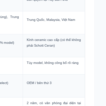
u Bán
ùng), Trung
Trung Quốc, Malaysia, Việt Nam
 Biết
Kính ceramic cao cấp (có thể không
lloca?
0% model)
phải Schott Ceran)
Tùy model, không công bố rõ ràng
elect)
OEM / bên thứ 3
2 năm, có văn phòng đại diện tại