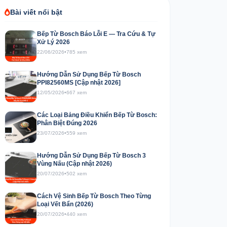
Bài viết nổi bật
Bếp Từ Bosch Báo Lỗi E — Tra Cứu & Tự
Xử Lý 2026
22/06/2026
•
785 xem
Hướng Dẫn Sử Dụng Bếp Từ Bosch
PPI82560MS [Cập nhật 2026]
12/05/2026
•
667 xem
Các Loại Bảng Điều Khiển Bếp Từ Bosch:
Phân Biệt Đúng 2026
23/07/2026
•
559 xem
Hướng Dẫn Sử Dụng Bếp Từ Bosch 3
Vùng Nấu (Cập nhật 2026)
20/07/2026
•
502 xem
Cách Vệ Sinh Bếp Từ Bosch Theo Từng
Loại Vết Bẩn (2026)
20/07/2026
•
440 xem