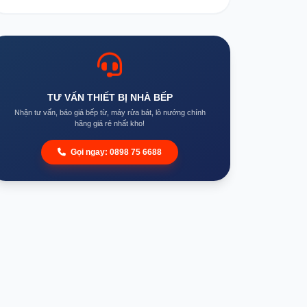
TƯ VẤN THIẾT BỊ NHÀ BẾP
Nhận tư vấn, báo giá bếp từ, máy rửa bát, lò nướng chính
hãng giá rẻ nhất kho!
Gọi ngay: 0898 75 6688