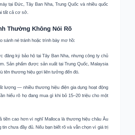
áy tại Đức, Tây Ban Nha, Trung Quốc và nhiều quốc
i tất cả cơ sở.
ánh Thường Không Nói Rõ
so sánh né tránh hoặc trình bày mơ hồ:
c đăng ký bảo hộ tại Tây Ban Nha, nhưng công ty chủ
am. Sản phẩm được sản xuất tại Trung Quốc, Malaysia
 tên thương hiệu gợi liên tưởng đến đó.
ất lượng — nhiều thương hiệu điện gia dụng hoạt động
n hiểu rõ họ đang mua gì khi bỏ 15–20 triệu cho một
ả tiền cao hơn vì nghĩ Malloca là thương hiệu châu Âu
tin chưa đầy đủ. Nếu bạn biết rõ và vẫn chọn vì giá trị