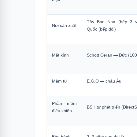
6.
PHẦN 5 — Bảo Hành Và Hỗ Trợ Sa
6.1
Bosch
Tây Ban Nha (bếp 3 v
Nơi sản xuất
Quốc (bếp đôi)
6.2
Malloca
7.
PHẦN 6 — Những Điều Thực Tế Cần
8.
PHẦN 7 — Nên Chọn Bosch Hay Ma
Mặt kính
Schott Ceran — Đức (10
8.1
Chọn Bosch khi:
8.2
Chọn Malloca khi:
Mâm từ
E.G.O — châu Âu
9.
Câu Hỏi Thường Gặp
Phần mềm
BSH tự phát triển (DirectS
điều khiển
Bảo hành
2–3 năm qua đại lý