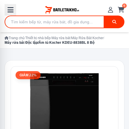
0
Trang chủ
/
Thiết bị nhà bếp
/
Máy rửa bát
/
Máy Rửa Bát Kocher
/
Máy rửa bát Độc lập/Âm tủ Kocher KDEU-8838BL 8 Bộ
GIẢM 22%