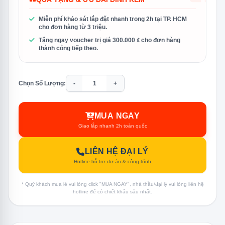
Miễn phí khảo sát lắp đặt nhanh trong 2h tại TP. HCM
cho đơn hàng từ 3 triệu.
Tặng ngay voucher trị giá 300.000 ₫ cho đơn hàng
thành công tiếp theo.
Chọn Số Lượng:
-
+
MUA NGAY
Giao lắp nhanh 2h toàn quốc
LIÊN HỆ ĐẠI LÝ
Hotline hỗ trợ dự án & công trình
* Quý khách mua lẻ vui lòng click "MUA NGAY", nhà thầu/đại lý vui lòng liên hệ
hotline để có chiết khấu sâu nhất.