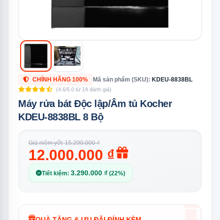
CHÍNH HÃNG 100%
Mã sản phẩm (SKU):
KDEU-8838BL
(4.6/5.0 từ 14 đánh giá)
Máy rửa bát Độc lập/Âm tủ Kocher
KDEU-8838BL 8 Bộ
Giá niêm yết: 15.290.000 ₫
12.000.000 ₫
3.290.000 ₫
Tiết kiệm:
(22%)
QUÀ TẶNG & ƯU ĐÃI ĐÍNH KÈM