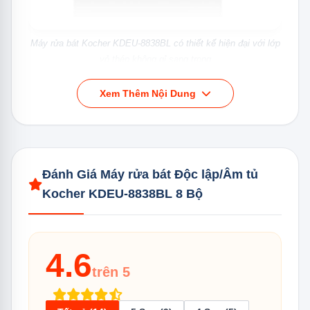
Máy rửa bát Kocher KDEU-8838BL có thiết kế hiện đại với lớp
vỏ thép không gỉ sang trọng
Mặt trước của máy
Xem Thêm Nội Dung
Mặt trước của máy được thiết kế phẳng, tối giản với
màn hình hiển thị LED và các nút điều khiển cảm ứng,
giúp người dùng dễ dàng thao tác và theo dõi quá trình
Đánh Giá Máy rửa bát Độc lập/Âm tủ
rửa.
Kocher KDEU-8838BL 8 Bộ
4.6
trên 5