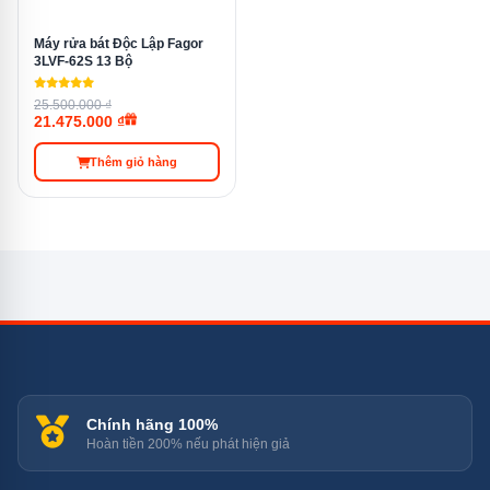
Máy rửa bát Độc Lập Fagor
3LVF-62S 13 Bộ
25.500.000 ₫
21.475.000 ₫
Thêm giỏ hàng
Bên trong máy rửa bát Kocher KDEU-8838BL 8 bộ là các ngăn
chứa tiện lợi và có thể điều chỉnh
Chính hãng 100%
Tích hợp 7 chương trình rửa
Hoàn tiền 200% nếu phát hiện giả
tiện lợi