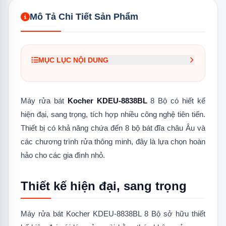
Mô Tả Chi Tiết Sản Phẩm
MỤC LỤC NỘI DUNG
1.
Thiết kế hiện đại, sang trọng
1.1
Mặt trước của máy
Máy rửa bát
Kocher KDEU-8838BL
8 Bộ có hiết kế
hiện đại, sang trọng, tích hợp nhiều công nghệ tiên tiến.
1.2
Mặt sau của máy
Thiết bị có khả năng chứa đến 8 bộ bát đĩa châu Âu và
1.3
Mặt đáy của máy
các chương trình rửa thông minh, đây là lựa chọn hoàn
hảo cho các gia đình nhỏ.
1.4
Bên trong máy
2.
Tích hợp 7 chương trình rửa tiện lợi
Thiết kế hiện đại, sang trọng
3.
Chức năng Self Clean – tự động vệ sinh
máy trên 70 độ C
Máy rửa bát Kocher KDEU-8838BL 8 Bộ sở hữu thiết
4.
Chức năng Hygiene Plus diệt sạch 99%