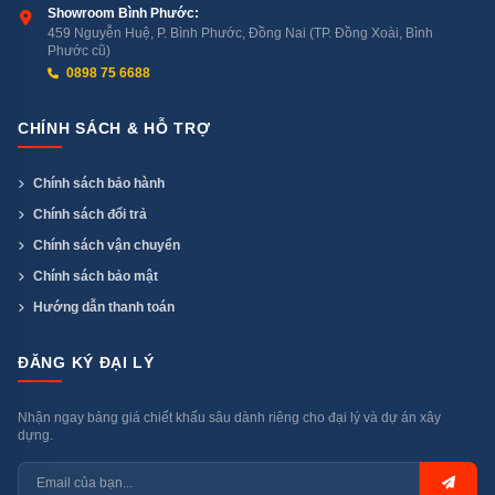
Showroom Bình Phước:
459 Nguyễn Huệ, P. Bình Phước, Đồng Nai (TP. Đồng Xoài, Bình
Phước cũ)
Máy rửa bát Kocher KDEU-8838BL 8 bộ tích hợp 7 chương
0898 75 6688
trình rửa tiện lợi cho mọi nhu cầu
CHÍNH SÁCH & HỖ TRỢ
Chức năng Self Clean – tự
động vệ sinh máy trên 70 độ C
Chính sách bảo hành
Chính sách đổi trả
Chính sách vận chuyển
Chức năng Self Clean – rửa bát tự động bằng cách sử
Chính sách bảo mật
dụng nước nóng trên 70 độ C, loại bỏ cặn bẩn và vi
khuẩn bên trong giúp máy luôn sạch sẽ và hoạt động
Hướng dẫn thanh toán
hiệu quả.
ĐĂNG KÝ ĐẠI LÝ
Nhận ngay bảng giá chiết khấu sâu dành riêng cho đại lý và dự án xây
dựng.