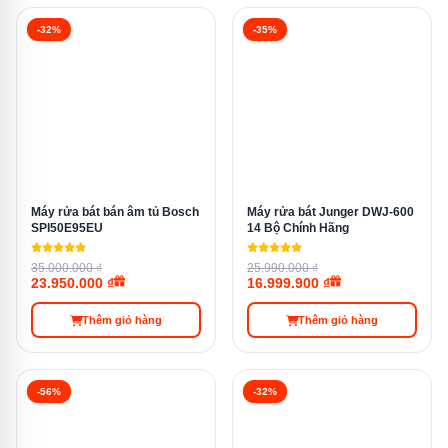
-32%
-35%
Mặt đáy của máy
Mặt đáy của máy rửa bát được thiết kế chắc chắn, với
các chân đế chống trượt và các lỗ thoát nước được bố
trí hợp lý, đảm bảo an toàn và hiệu quả trong quá trình
vận hành.
Máy rửa bát bán âm tủ Bosch
Máy rửa bát Junger DWJ-600
SPI50E95EU
14 Bộ Chính Hãng
35.000.000 ₫
25.990.000 ₫
23.950.000 ₫
16.999.900 ₫
Thêm giỏ hàng
Thêm giỏ hàng
-56%
-32%