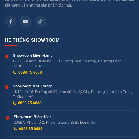
ồn, phù hợp cho sử dụng ban đêm.
kết mang đến những sản phẩm tốt nhất.
Xem chi tiết:
Hướng dẫn sử dụng máy rửa bát
Kocher chi tiết cho người mới mua
HỆ THỐNG SHOWROOM
Showroom Miền Nam:
BG03 Eastern Building, 299 Đường Liên Phường, Phường Long
Trường, TP. HCM
0898 75 6688
Showroom Nha Trang:
LK19, Lô 16, Đường số 20, Khu đô thị Mỹ Gia, Phường Nam Nha Trang,
T. Khánh Hòa
0898 75 6688
Showroom Biên Hòa:
205B/5 Khu phố 2, Phường Long Bình, Đồng Nai
0898 75 6688