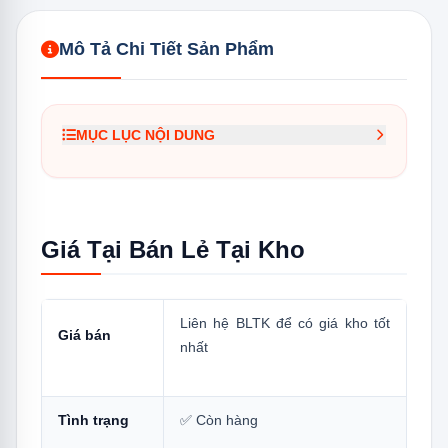
Mô Tả Chi Tiết Sản Phẩm
MỤC LỤC NỘI DUNG
1.
Giá Tại Bán Lẻ Tại Kho
2.
Đọc Mã Model RAS-H10S5KCV2G-V
Giá Tại Bán Lẻ Tại Kho
3.
Thông Số Kỹ Thuật Đầy Đủ
3.1
Kích Thước Lắp Đặt
Liên hệ BLTK để có giá kho tốt
4.
Tại Sao CSPF 5,32 Quan Trọng?
Giá bán
nhất
5.
6 Điểm Nổi Bật Cần Biết
5.1
1 — Hybrid Inverter (PAM + PWM):
Tình trạng
✅ Còn hàng
Công Nghệ 2 Mô-Đun Độc Đáo