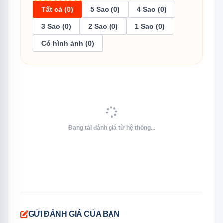
Tất cả (0)
5 Sao (0)
4 Sao (0)
3 Sao (0)
2 Sao (0)
1 Sao (0)
S5K
Series 5K — phân khúc cao cấp 2025
Có hình ảnh (0)
CV2G
Version 2G — thế hệ thứ 2 dòng này
-V
Phiên bản Việt Nam
Đang tải đánh giá từ hệ thống...
Thông Số Kỹ Thuật Đầy Đủ
Thông số
Chi tiết
GỬI ĐÁNH GIÁ CỦA BẠN