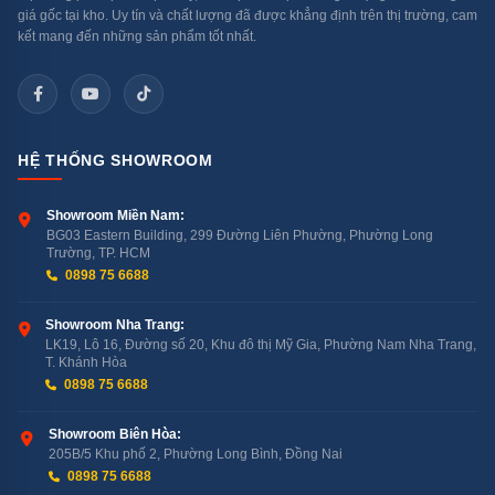
Nhãn
giá gốc tại kho. Uy tín và chất lượng đã được khẳng định trên thị trường, cam
Model
CSPF
NL
kết mang đến những sản phẩm tốt nhất.
Casper QC-09IU36A
4,27
3 sao
HỆ THỐNG SHOWROOM
LG các dòng
4,30
3 sao
Showroom Miền Nam:
BG03 Eastern Building, 299 Đường Liên Phường, Phường Long
Trường, TP. HCM
0898 75 6688
Daikin FTKB25ZVMV
~4,5
3 sao
Showroom Nha Trang:
LK19, Lô 16, Đường số 20, Khu đô thị Mỹ Gia, Phường Nam Nha Trang,
Samsung
T. Khánh Hòa
4,56
5 sao
0898 75 6688
AR10CYFAAWKNSV
Showroom Biên Hòa:
205B/5 Khu phố 2, Phường Long Bình, Đồng Nai
Aqua AQA-RV10QA5
5,30
5 sao
0898 75 6688