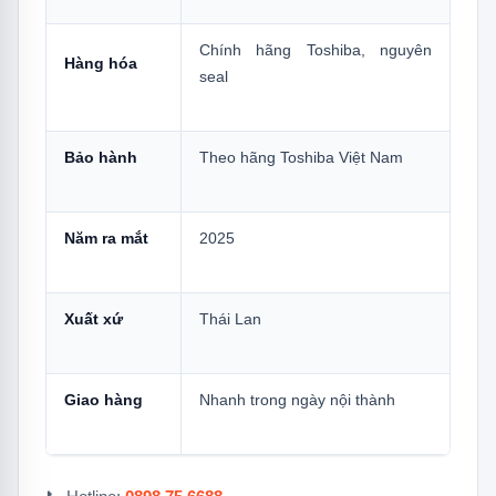
5.2
2 — Magic Coil: Chống Bám Bẩn Dàn
Lạnh Và Dàn Nóng
Chính hãng Toshiba, nguyên
Hàng hóa
5.3
3 — Ultra Fresh: Leuconostoc Enzym
seal
+ Tinh Thể Bạc = 99,9% Kháng Khuẩn
5.4
4 — Lọc PM1.0 + PM2.5: Lọc Bụi Mịn
Bảo hành
Theo hãng Toshiba Việt Nam
Tốt Nhất Trong Nhóm
5.5
5 — 23 dB Chế Độ Yên Tĩnh: Ngang
Daikin Quiet Mode
Năm ra mắt
2025
5.6
6 — Tự Làm Sạch 20 Phút + ECO
-25%
Xuất xứ
Thái Lan
6.
Có Nên Mua Máy Lạnh Toshiba RAS-
H10S5KCV2G-V?
Giao hàng
Nhanh trong ngày nội thành
6.1
Nên Mua Nếu:
6.2
Cân Nhắc Lại Nếu:
7.
So Sánh Toshiba Với 2 Đối Thủ Chính