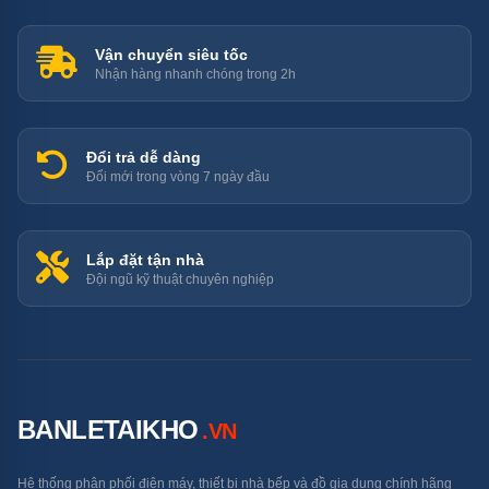
Ống đồng tối
15m
—
Vận chuyển siêu tốc
đa
Nhận hàng nhanh chóng trong 2h
Chênh lệch
Đổi trả dễ dàng
12m
—
cao độ
Đổi mới trong vòng 7 ngày đầu
Lắp đặt tận nhà
Tại Sao CSPF 5,32 Quan
Đội ngũ kỹ thuật chuyên nghiệp
Trọng?
Toshiba RAS-H10S5KCV2G-V có CSPF cao nhất trong
toàn bộ nhóm 8 máy lạnh 1HP tại BLTK — ngang Aqua
BANLETAIKHO
.VN
AQA-RV10QA5 (5,30):
Hệ thống phân phối điện máy, thiết bị nhà bếp và đồ gia dụng chính hãng