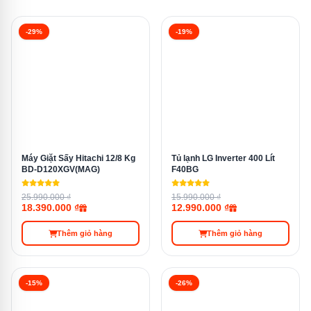
CSPF
5,32 — nhãn 5 sao
-29%
-19%
Gas môi
R-32
chất
Độ ồn dàn
23 dB (chế độ yên tĩnh)
Máy Giặt Sấy Hitachi 12/8 Kg
Tủ lạnh LG Inverter 400 Lít
lạnh
BD-D120XGV(MAG)
F40BG
25.990.000 ₫
15.990.000 ₫
18.390.000 ₫
12.990.000 ₫
Chống bám
Magic Coil — dàn lạnh + dàn nóng
bẩn
Thêm giỏ hàng
Thêm giỏ hàng
Kháng
Ultra Fresh (Leuconostoc Enzym +
-15%
-26%
khuẩn
tinh thể bạc)