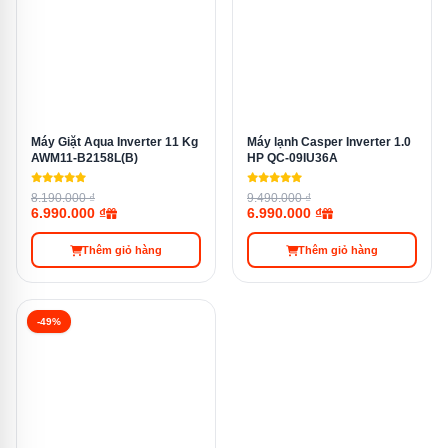
Lọc bụi mịn
PM1.0 + PM2.5
Làm lạnh
Hi Power
Máy Giặt Aqua Inverter 11 Kg
Máy lạnh Casper Inverter 1.0
nhanh
AWM11-B2158L(B)
HP QC-09IU36A
8.190.000 ₫
9.490.000 ₫
6.990.000 ₫
6.990.000 ₫
ECO Mode
✓ — tiết kiệm thêm 25%
Thêm giỏ hàng
Thêm giỏ hàng
Tự làm
✓ — quạt sấy 20 phút
sạch
-49%
Wi-Fi
✗