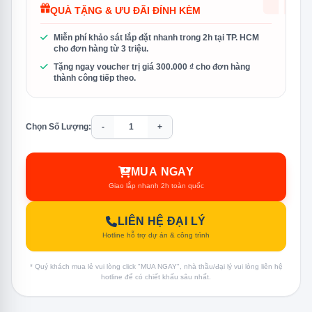
QUÀ TẶNG & ƯU ĐÃI ĐÍNH KÈM
Miễn phí khảo sát lắp đặt nhanh trong 2h tại TP. HCM
cho đơn hàng từ 3 triệu.
Tặng ngay voucher trị giá 300.000 ₫ cho đơn hàng
thành công tiếp theo.
Chọn Số Lượng:
-
+
MUA NGAY
Giao lắp nhanh 2h toàn quốc
LIÊN HỆ ĐẠI LÝ
Hotline hỗ trợ dự án & công trình
* Quý khách mua lẻ vui lòng click "MUA NGAY", nhà thầu/đại lý vui lòng liên hệ
hotline để có chiết khấu sâu nhất.