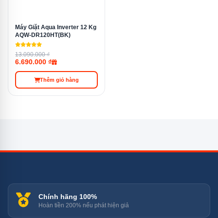
Năm ra mắt
2025
Máy Giặt Aqua Inverter 12 Kg
AQW-DR120HT(BK)
Xuất xứ
Thái Lan
13.090.000 ₫
6.690.000 ₫
Thêm giỏ hàng
Kích Thước Lắp Đặt
Dàn lạnh
Dàn nóng
77 × 28,8 ×
59,8 × 53 ×
Kích thước
22,5 cm
20 cm
Chính hãng 100%
Trọng lượng
9 kg
16 kg
Hoàn tiền 200% nếu phát hiện giả