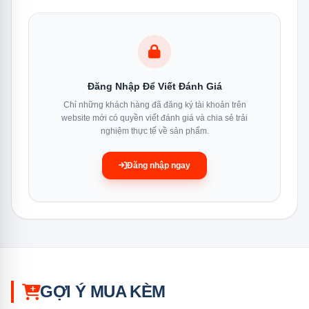
Model
RAS-H10S5KCV2G-V
Loại
1 chiều — chỉ làm lạnh
Đăng Nhập Để Viết Đánh Giá
Công suất
1 HP — 9.000 BTU
Chỉ những khách hàng đã đăng ký tài khoản trên
website mới có quyền viết đánh giá và chia sẻ trải
nghiệm thực tế về sản phẩm.
Phạm vi
Dưới 15m²
Đăng nhập ngay
làm lạnh
Công nghệ
Hybrid Inverter (PAM + PWM)
Tiêu thụ
0,8 kWh/h
điện
GỢI Ý MUA KÈM