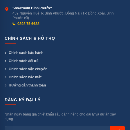
Showroom Bình Phước:
459 Nguyễn Huệ, P. Bình Phước, Đồng Nai (TP. Đồng Xoài, Bình
Toshiba RAS-H10S5KCV2G-
5,32
5 sao
Phước cũ)
V
0898 75 6688
CHÍNH SÁCH & HỖ TRỢ
>>> CSPF 5,32 nghĩa là: mỗi kWh điện Toshiba tạo ra
Chính sách bảo hành
5,32 kWh nhiệt lạnh. Cao hơn LG 23%, cao hơn
Chính sách đổi trả
Samsung 17%. Đây là hiệu suất năng lượng theo chuẩn
TCVN đo cả năm — không phải lab lý tưởng.
Chính sách vận chuyển
Chính sách bảo mật
6 Điểm Nổi Bật Cần Biết
Hướng dẫn thanh toán
ĐĂNG KÝ ĐẠI LÝ
1 — Hybrid Inverter (PAM + PWM):
Công Nghệ 2 Mô-Đun Độc Đáo
Nhận ngay bảng giá chiết khấu sâu dành riêng cho đại lý và dự án xây
dựng.
Hybrid Inverter của Toshiba kết hợp 2 mô-đun điều