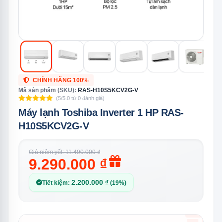
CHÍNH HÃNG 100%
Mã sản phẩm (SKU):
RAS-H10S5KCV2G-V
(5/5.0 từ 0 đánh giá)
Máy lạnh Toshiba Inverter 1 HP RAS-
H10S5KCV2G-V
Giá niêm yết: 11.490.000 ₫
9.290.000 ₫
2.200.000 ₫
Tiết kiệm:
(19%)