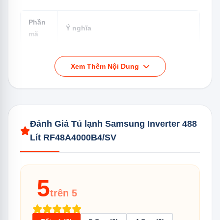
Phần
Ý nghĩa
mã
Xem Thêm Nội Dung
RF
Refrigerator — tủ lạnh Samsung
48
Dung tích xấp xỉ 480–488 lít
Đánh Giá Tủ lạnh Samsung Inverter 488
Lít RF48A4000B4/SV
Series A4000 — dòng Multi Door tầm
A4000
trung cao
5
B4
Màu Black 4 (đen/xám tối)
trên 5