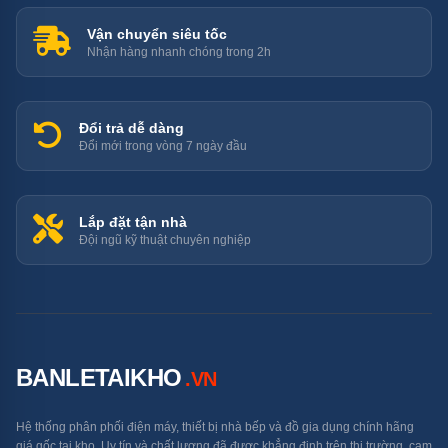
Vận chuyển siêu tốc
Chiều cao trần
Nhận hàng nhanh chóng trong 2h
≥ 185 cm (tủ cao 179,3cm)
nhà
Đổi trả dễ dàng
Đổi mới trong vòng 7 ngày đầu
Cách tường sau
≥ 5 cm
Lắp đặt tận nhà
Cách tường hai
≥ 3 cm mỗi bên
Đội ngũ kỹ thuật chuyên nghiệp
bên
5 Điểm Nổi Bật Cần Biết
BANLETAIKHO
.VN
1 — Twin Cooling Plus™: 2 Dàn Lạnh
Hệ thống phân phối điện máy, thiết bị nhà bếp và đồ gia dụng chính hãng
Độc Lập — Điểm Khác Biệt Thực Chất
giá gốc tại kho. Uy tín và chất lượng đã được khẳng định trên thị trường, cam