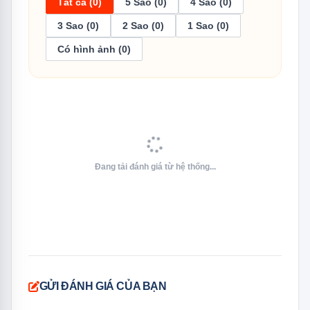
Tất cả (0)
5 Sao (0)
4 Sao (0)
/SV
Phiên bản Việt Nam
3 Sao (0)
2 Sao (0)
1 Sao (0)
Có hình ảnh (0)
Thông Số Kỹ Thuật Đầy Đủ
Thông số
Chi tiết
Đang tải đánh giá từ hệ thống...
Model
RF48A4000B4/SV
Loại tủ
Multi Door 4 cửa
Dung tích sử
488 lít (ngăn lạnh 329 lít +
GỬI ĐÁNH GIÁ CỦA BẠN
dụng
ngăn đá 159 lít)