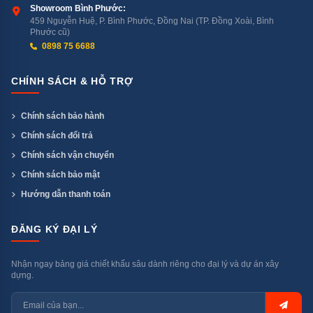
Mỏng Hơn = Thêm ~20 Lít Không Gian
Showroom Bình Phước:
Bên Trong
459 Nguyễn Huệ, P. Bình Phước, Đồng Nai (TP. Đồng Xoài, Bình
Phước cũ)
0898 75 6688
Samsung dùng vật liệu cách nhiệt mật độ cao cho phép
vách tủ mỏng hơn mà vẫn đảm bảo cách nhiệt — kết
CHÍNH SÁCH & HỖ TRỢ
quả tăng thêm khoảng 20 lít không gian sử dụng trong
cùng kích thước ngoài vỏ. 488 lít thực sự chứa được
Chính sách bảo hành
nhiều hơn các tủ 4 cửa cùng kích thước ngoài không có
Chính sách đổi trả
SpaceMax.
Chính sách vận chuyển
Chính sách bảo mật
3 — Power Cool & Power Freeze: Làm
Hướng dẫn thanh toán
Lạnh Nhanh Khi Cần
Power Cool: Thổi luồng khí lạnh mạnh vào ngăn lạnh
ĐĂNG KÝ ĐẠI LÝ
trong 30 phút — đặc biệt hữu ích khi vừa mua thực
phẩm tươi về nhiều
Nhận ngay bảng giá chiết khấu sâu dành riêng cho đại lý và dự án xây
dựng.
Power Freeze: Tăng tốc độ đông lạnh ngăn đá —