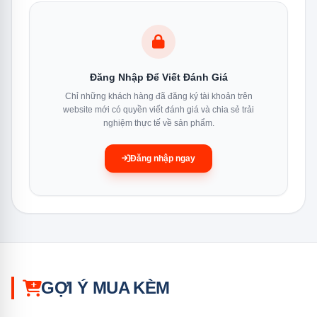
Công nghệ làm
Twin Cooling Plus™ — 2 dàn
lạnh
lạnh độc lập
Đăng Nhập Để Viết Đánh Giá
Chỉ những khách hàng đã đăng ký tài khoản trên
Động cơ
Digital Inverter
website mới có quyền viết đánh giá và chia sẻ trải
nghiệm thực tế về sản phẩm.
Bảo hành máy
Đăng nhập ngay
10 năm
nén
No Frost
✓ — không đóng tuyết
Làm lạnh
GỢI Ý MUA KÈM
Power Cool™
nhanh