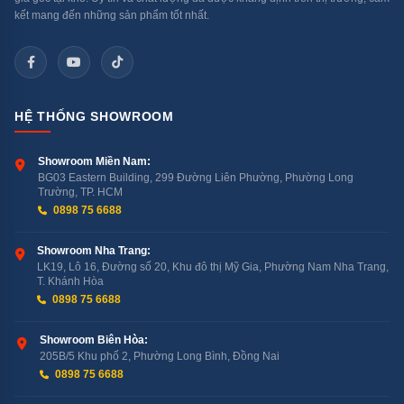
kết mang đến những sản phẩm tốt nhất.
Đây là công nghệ quan trọng nhất trên
RF48A4000B4/SV — và lý do giá cao hơn các tủ lạnh 4
cửa khác không có Twin Cooling Plus:
HỆ THỐNG SHOWROOM
Tủ lạnh thông thường (1 dàn lạnh): Một dàn lạnh làm
lạnh cả ngăn lạnh và ngăn đá → Khí từ ngăn đá lạnh và
Showroom Miền Nam:
khô thổi vào ngăn lạnh → Rau củ bị héo nhanh → Mùi
BG03 Eastern Building, 299 Đường Liên Phường, Phường Long
thực phẩm pha lẫn giữa 2 ngăn.
Trường, TP. HCM
0898 75 6688
Twin Cooling Plus™ (2 dàn lạnh): Ngăn lạnh có dàn lạnh
Showroom Nha Trang:
riêng, ngăn đá có dàn lạnh riêng → Hoạt động hoàn toàn
LK19, Lô 16, Đường số 20, Khu đô thị Mỹ Gia, Phường Nam Nha Trang,
T. Khánh Hòa
độc lập → Điều chỉnh nhiệt độ và độ ẩm riêng từng ngăn
0898 75 6688
→ Ngăn lạnh duy trì độ ẩm 70–73% (rau củ tươi lâu
hơn) → Không lẫn mùi giữa 2 ngăn.
Showroom Biên Hòa:
205B/5 Khu phố 2, Phường Long Bình, Đồng Nai
0898 75 6688
2 — SpaceMax™: Vách Cách Nhiệt