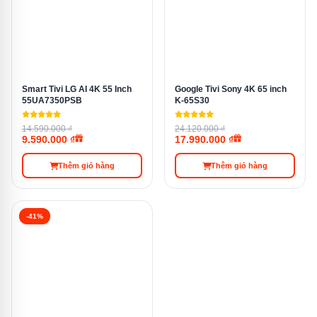
Chất liệu cửa
Thép không gỉ chống vân tay
Màu sắc
Đen / Xám đậm
Smart Tivi LG AI 4K 55 Inch
Google Tivi Sony 4K 65 inch
55UA7350PSB
K-65S30
Kích thước
14.590.000 ₫
24.120.000 ₫
83,3 × 179,3 × 74 cm
9.590.000 ₫
17.990.000 ₫
(R×C×S)
Thêm giỏ hàng
Thêm giỏ hàng
Tiêu thụ điện
~1,2 kWh/ngày
-41%
Nhãn năng
5 sao
lượng
Phù hợp
Gia đình 4–5 người