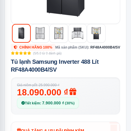
CHÍNH HÃNG 100%
Mã sản phẩm (SKU):
RF48A4000B4/SV
(5/5.0 từ 0 đánh giá)
Tủ lạnh Samsung Inverter 488 Lít
RF48A4000B4/SV
Giá niêm yết: 25.990.000 ₫
18.090.000 ₫
7.900.000 ₫
Tiết kiệm:
(30%)
QUÀ TẶNG & ƯU ĐÃI ĐÍNH KÈM