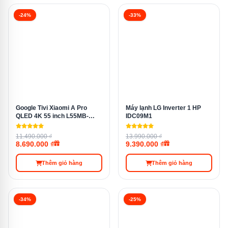
-24%
-33%
Làm đông
Power Freeze™
nhanh
SpaceMax™
✓ — tăng ~20 lít dung tích
Lọc khử mùi
Bộ lọc than hoạt tính
Google Tivi Xiaomi A Pro
Máy lạnh LG Inverter 1 HP
QLED 4K 55 inch L55MB-
IDC09M1
APSEA
11.490.000 ₫
13.990.000 ₫
Fresh Zone — điều chỉnh độ
8.690.000 ₫
9.390.000 ₫
Ngăn rau củ
ẩm
Thêm giỏ hàng
Thêm giỏ hàng
Bảng điều
Bên ngoài cửa — không cần
-34%
-25%
khiển
mở tủ