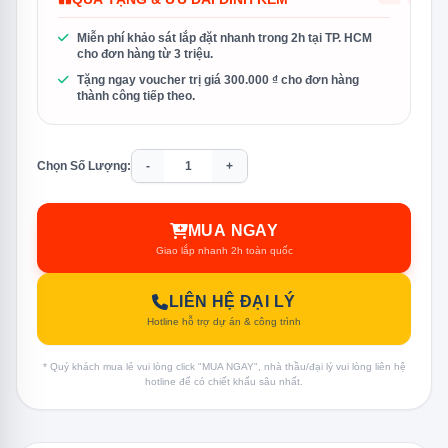
Miễn phí khảo sát lắp đặt nhanh trong 2h tại TP. HCM
cho đơn hàng từ 3 triệu.
Tặng ngay voucher trị giá 300.000 ₫ cho đơn hàng
thành công tiếp theo.
Chọn Số Lượng:
-
+
MUA NGAY
Giao lắp nhanh 2h toàn quốc
LIÊN HỆ ĐẠI LÝ
Hotline hỗ trợ dự án & công trình
* Quý khách mua lẻ vui lòng click "MUA NGAY", nhà thầu/đại lý vui lòng liên hệ
hotline để có chiết khấu sâu nhất.