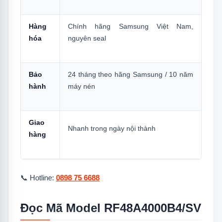
Gian Bên Trong
Hàng
Chính hãng Samsung Việt Nam,
5.3
3 — Power Cool & Power Freeze: Làm
hóa
nguyên seal
Lạnh Nhanh Khi Cần
5.4
4 — Tiêu Thụ 1,2 kWh/Ngày: Chi Phí
Điện Thực Tế
Bảo
24 tháng theo hãng Samsung / 10 năm
hành
máy nén
5.5
5 — Thiết Kế Chống Vân Tay + Bảng
Điều Khiển Ngoài
6.
Có Nên Mua Tủ Lạnh Samsung
Giao
RF48A4000B4/SV?
Nhanh trong ngày nội thành
hàng
6.1
Nên Mua Nếu:
6.2
Cân Nhắc Lại Nếu:
📞 Hotline:
0898 75 6688
7.
So Sánh 3 Tủ Lạnh Lớn Tại BLTK
8.
Câu Hỏi Thường Gặp
Đọc Mã Model RF48A4000B4/SV