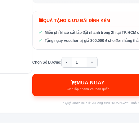
QUÀ TẶNG & ƯU ĐÃI ĐÍNH KÈM
Miễn phí khảo sát lắp đặt nhanh trong 2h tại TP. HCM 
Tặng ngay voucher trị giá 300.000 ₫ cho đơn hàng thà
Chọn Số Lượng:
-
+
MUA NGAY
Giao lắp nhanh 2h toàn quốc
* Quý khách mua lẻ vui lòng click "MUA NGAY", nhà thầ