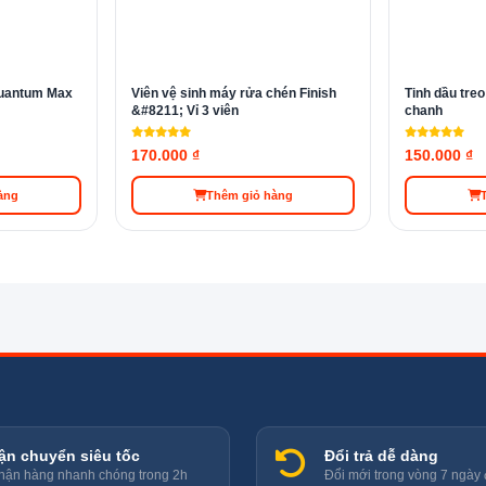
oài khả năng làm sạch, Finish All In 1 Max 22V còn đảm bảo diệt khuẩn triệt
Quantum Max
Viên vệ sinh máy rửa chén Finish
Tinh dầu tre
&#8211; Vỉ 3 viên
chanh
chén Finish All In 1 Max 22V
170.000 ₫
150.000 ₫
c thành phần sau:
àng
Thêm giỏ hàng
lase
ận chuyển siêu tốc
Đổi trả dễ dàng
hận hàng nhanh chóng trong 2h
Đổi mới trong vòng 7 ngày