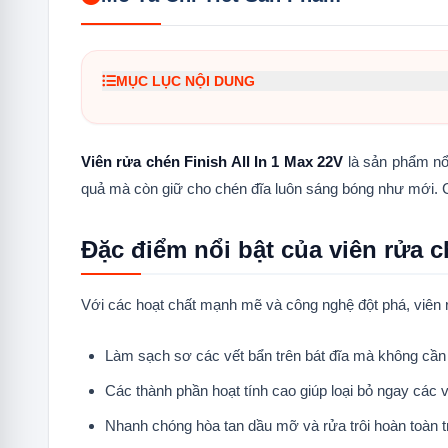
MỤC LỤC NỘI DUNG
1.
Đặc điểm nổi bật của viên rửa chén Finish Al
2.
Thành phần chính của viên rửa chén Finish A
Viên rửa chén Finish All In 1 Max 22V
là sản phẩm nổi
quả mà còn giữ cho chén đĩa luôn sáng bóng như mới.
3.
Một số lưu ý khi sử dụng viên rửa bát Finish 
Đặc điểm nổi bật của viên rửa c
Với các hoạt chất mạnh mẽ và công nghệ đột phá, viên r
Làm sạch sơ các vết bẩn trên bát đĩa mà không cần 
Các thành phần hoạt tính cao giúp loại bỏ ngay các 
Nhanh chóng hòa tan dầu mỡ và rửa trôi hoàn toàn t