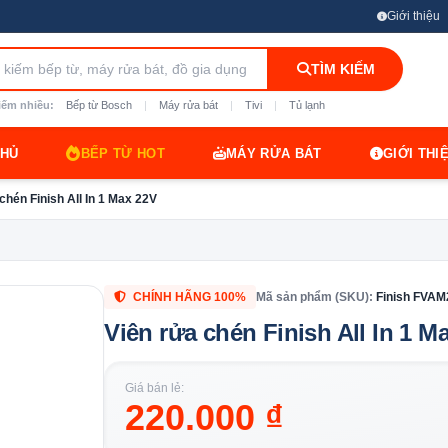
Giới thiệu
TÌM KIẾM
iếm nhiều:
Bếp từ Bosch
|
Máy rửa bát
|
Tivi
|
Tủ lạnh
CHỦ
BẾP TỪ HOT
MÁY RỬA BÁT
GIỚI THI
chén Finish All In 1 Max 22V
CHÍNH HÃNG 100%
Mã sản phẩm (SKU):
Finish FVAM
Viên rửa chén Finish All In 1 M
Giá bán lẻ:
220.000 ₫