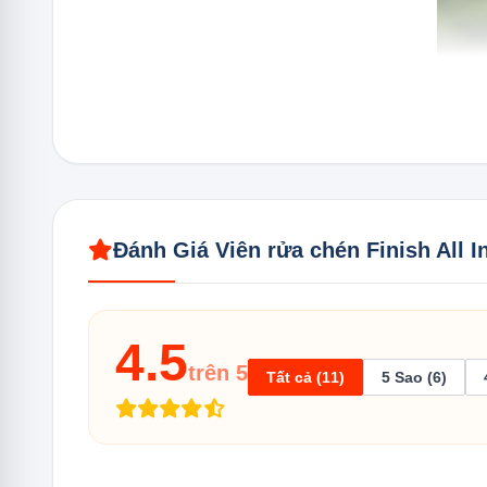
Đánh Giá Viên rửa chén Finish All I
4.5
trên 5
Tất cả (11)
5 Sao (6)