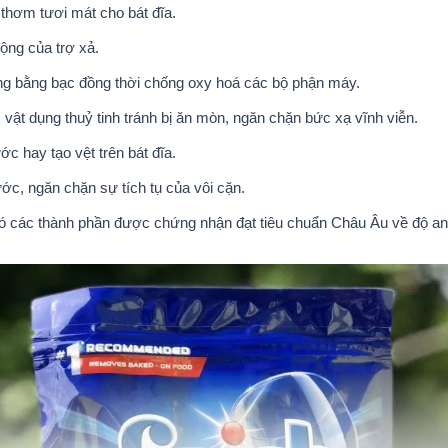
thơm tươi mát cho bát đĩa.
ộng của trợ xả.
ng bằng bạc đồng thời chống oxy hoá các bộ phận máy.
vật dụng thuỷ tinh tránh bị ăn mòn, ngăn chặn bức xạ vĩnh viễn.
c hay tạo vệt trên bát đĩa.
, ngăn chặn sự tích tụ của vôi cặn.
n có các thành phần được chứng nhận đạt tiêu chuẩn Châu Âu về độ an 