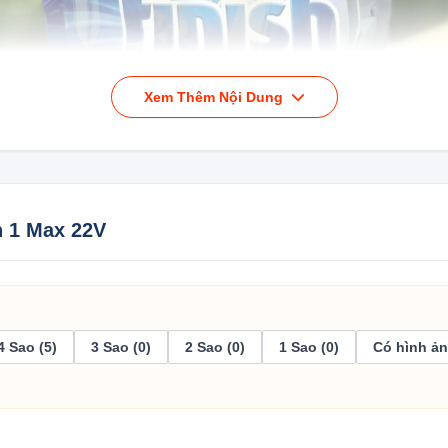
Xem Thêm Nội Dung
n 1 Max 22V
Viên rửa bát Finish All In 1 Max 22 chính hãng sở hữu công nghệ đột phá
4 Sao (5)
3 Sao (0)
2 Sao (0)
1 Sao (0)
Có hình ản