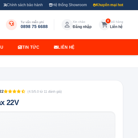
Chính sách bảo hành
Hệ thống Showroom
Khuyến mại hot
0
Xin chào
Giỏ hàng
Tư vấn miễn phí
0898 75 6688
Đăng nhập
Liên hệ
ỆU
TIN TỨC
LIÊN HỆ
22
(4.5/5.0 từ 11 đánh giá)
ax 22V