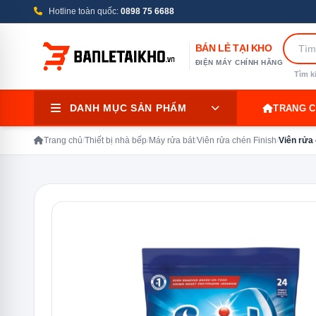
Hotline toàn quốc:
0898 75 6688
BÁN LẺ TẠI KHO
ĐIỆN MÁY CHÍNH HÃNG
Tìm k
DANH MỤC SẢN PHẨM
TRANG 
Trang chủ
/
Thiết bị nhà bếp
/
Máy rửa bát
/
Viên rửa chén Finish
/
Viên rửa 