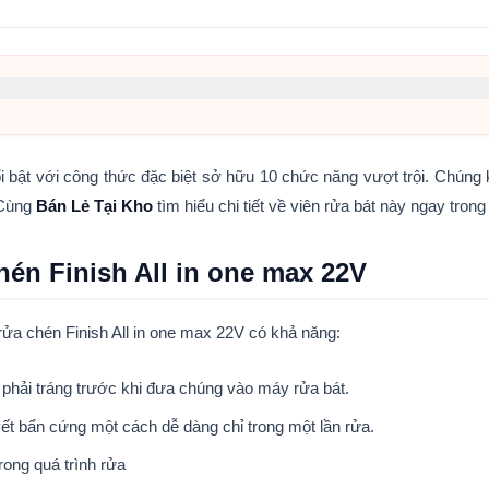
l in one max 22V
ll In 1 Max 22V
 bật với công thức đặc biệt sở hữu 10 chức năng vượt trội. Chúng
 Cùng
Bán Lẻ Tại Kho
tìm hiểu chi tiết về viên rửa bát này ngay trong 
All in one max 22V
hén Finish All in one max 22V
ửa chén Finish All in one max 22V có khả năng:
phải tráng trước khi đưa chúng vào máy rửa bát.
vết bẩn cứng một cách dễ dàng chỉ trong một lần rửa.
rong quá trình rửa