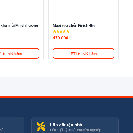
 để
o khử mùi Finish hương
Muối rửa chén Finish 4kg
470.000 ₫
Thêm giỏ hàng
Thêm giỏ hàng
Lắp đặt tận nhà
 đầu
Đội ngũ kỹ thuật chuyên nghiệp