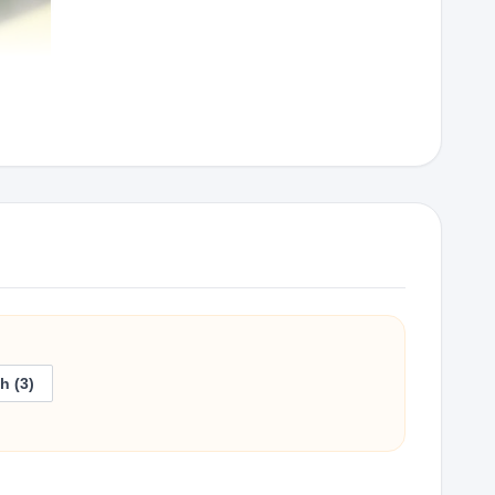
h (3)