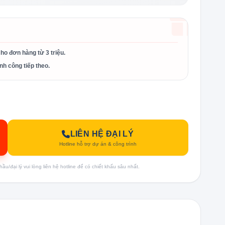
cho đơn hàng từ 3 triệu.
nh công tiếp theo.
LIÊN HỆ ĐẠI LÝ
Hotline hỗ trợ dự án & công trình
u/đại lý vui lòng liên hệ hotline để có chiết khấu sâu nhất.