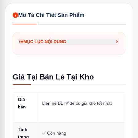
Mô Tả Chi Tiết Sản Phẩm
MỤC LỤC NỘI DUNG
1.
Giá Tại Bán Lẻ Tại Kho
2.
Tại Sao Model 2020 Vẫn Được Bán Đến
2026, 2027,...?
Giá Tại Bán Lẻ Tại Kho
3.
Thông Số Kỹ Thuật Đầy Đủ
4.
5 Điểm Nổi Bật Cần Biết
Giá
Liên hệ BLTK để có giá kho tốt nhất
4.1
1 — Bảo Hành Máy Nén 20 Năm: Dài
bán
Nhất Trong Phân Khúc
4.2
2 — Mr.CoolPack: Duy Trì Lạnh 12
Tình
Giờ Khi Mất Điện
✅ Còn hàng
trạng