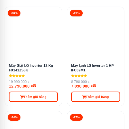
Làm lạnh
All-Around Cooling + No Frost
-36%
-19%
Bộ lọc than hoạt tính
Khử mùi
Deodorizer
Big Box — hộp kín lớn, giữ ẩm
Ngăn rau củ
tốt
Máy Giặt LG Inverter 12 Kg
Máy lạnh LG Inverter 1 HP
FX1412S3K
IFC09M1
✓ — duy trì lạnh ngăn đá 12
19.990.000 ₫
Mr.CoolPack
8.790.000 ₫
giờ khi mất điện
12.790.000 ₫
7.090.000 ₫
Thêm giỏ hàng
Thêm giỏ hàng
Hộp đá
Xoay tiện lợi, dễ lấy đá
-24%
-17%
Kim loại phủ sơn bóng giả