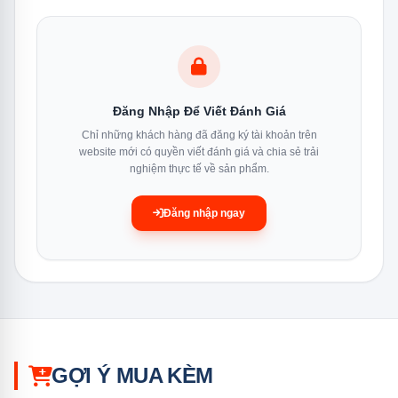
Dung tích sử
208 lít (ngăn lạnh 155 lít + ngăn
dụng
đá 53 lít)
Đăng Nhập Để Viết Đánh Giá
Dung tích tổng
216 lít
Chỉ những khách hàng đã đăng ký tài khoản trên
website mới có quyền viết đánh giá và chia sẻ trải
nghiệm thực tế về sản phẩm.
Động cơ
Digital Inverter
Đăng nhập ngay
Tiêu thụ điện
~0,93 kWh/ngày
Bảo hành máy
20 năm
nén
GỢI Ý MUA KÈM