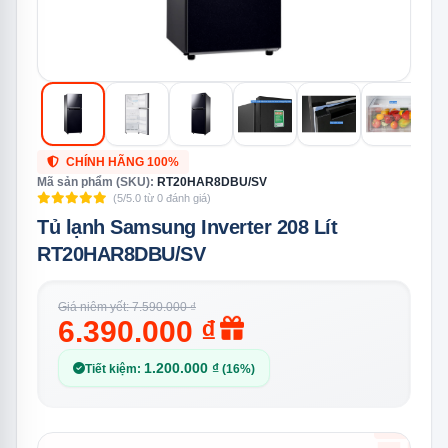
CHÍNH HÃNG 100%
Mã sản phẩm (SKU):
RT20HAR8DBU/SV
(5/5.0 từ 0 đánh giá)
Tủ lạnh Samsung Inverter 208 Lít
RT20HAR8DBU/SV
Giá niêm yết: 7.590.000 ₫
6.390.000 ₫
1.200.000 ₫
Tiết kiệm:
(16%)