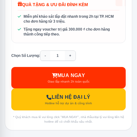
QUÀ TẶNG & ƯU ĐÃI ĐÍNH KÈM
Miễn phí khảo sát lắp đặt nhanh trong 2h tại TP. HCM
cho đơn hàng từ 3 triệu.
Tặng ngay voucher trị giá 300.000 ₫ cho đơn hàng
thành công tiếp theo.
Chọn Số Lượng:
-
+
MUA NGAY
Giao lắp nhanh 2h toàn quốc
LIÊN HỆ ĐẠI LÝ
Hotline hỗ trợ dự án & công trình
* Quý khách mua lẻ vui lòng click "MUA NGAY", nhà thầu/đại lý vui lòng liên hệ
hotline để có chiết khấu sâu nhất.