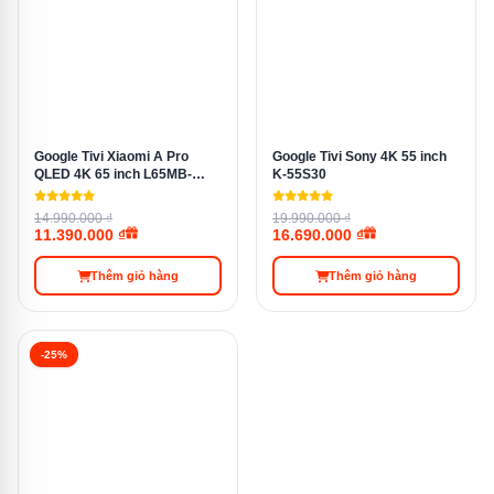
Chất liệu cửa
gương màu đen
Chất liệu khay
Kính chịu lực
Google Tivi Xiaomi A Pro
Google Tivi Sony 4K 55 inch
QLED 4K 65 inch L65MB-
K-55S30
Kích thước
APSEA
55,5 × 144,5 × 63,7 cm
(R×C×S)
14.990.000 ₫
19.990.000 ₫
11.390.000 ₫
16.690.000 ₫
Thêm giỏ hàng
Thêm giỏ hàng
Trọng lượng
44,5 kg
-25%
Xuất xứ
Việt Nam
Gia đình 2–3 người / phòng trọ
Phù hợp
/ văn phòng nhỏ