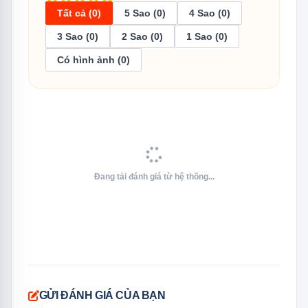
Tính năng thực chất — Mr.CoolPack và bảo hành
Tất cả (0)
5 Sao (0)
4 Sao (0)
máy nén 20 năm là lợi thế khó tìm ở model khác
3 Sao (0)
2 Sao (0)
1 Sao (0)
cùng giá
Có hình ảnh (0)
Độ tin cậy cao — 5 năm thị trường tích lũy đánh giá
từ hàng chục nghìn người dùng, tỷ lệ hỏng hóc thấp
Thông Số Kỹ Thuật Đầy Đủ
Đang tải đánh giá từ hệ thống...
Thông số
Chi tiết
Model
RT20HAR8DBU/SV
Loại tủ
2 cánh — ngăn đá trên
GỬI ĐÁNH GIÁ CỦA BẠN