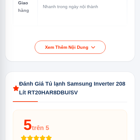
Giao
Nhanh trong ngày nội thành
hàng
📞 Hotline:
0898 75 6688
Xem Thêm Nội Dung
Tại Sao Model 2020 Vẫn Được
Bán Đến 2026, 2027,...?
Đánh Giá Tủ lạnh Samsung Inverter 208
RT20HAR8DBU/SV ra mắt năm 2020 nhưng vẫn là một
trong những tủ lạnh Samsung bán chạy nhất thị trường
Lít RT20HAR8DBU/SV
Việt Nam 5 năm liên tiếp. Lý do:
Giá cạnh tranh nhất trong phân khúc tủ 2 cánh 200
5
lít Samsung chính hãng
trên 5