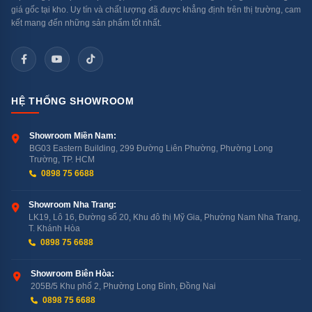
thủ công định kỳ (tháo đồ ra, rút điện, chờ đá tan).
giá gốc tại kho. Uy tín và chất lượng đã được khẳng định trên thị trường, cam
RT20HAR8DBU/SV có Total No Frost — không đóng
kết mang đến những sản phẩm tốt nhất.
tuyết, không cần xả đá suốt thời gian sử dụng.
4 — Ngăn Rau Củ Big Box Kín: Giữ
Ẩm Tốt Hơn
HỆ THỐNG SHOWROOM
Ngăn rau củ Big Box kín hoàn toàn (có nắp đậy) thay vì
Showroom Miền Nam:
để hở như nhiều tủ khác. Thiết kế kín giúp giữ độ ẩm
BG03 Eastern Building, 299 Đường Liên Phường, Phường Long
Trường, TP. HCM
bên trong ngăn — rau củ tươi lâu hơn đáng kể (5–7
0898 75 6688
ngày thay vì 2–3 ngày).
Showroom Nha Trang:
5 — Hộp Đá Xoay: Lấy Đá Không Cần
LK19, Lô 16, Đường số 20, Khu đô thị Mỹ Gia, Phường Nam Nha Trang,
T. Khánh Hòa
Tháo Khay
0898 75 6688
Hộp đá thiết kế xoay — khi cần đá, chỉ cần xoay nhẹ
Showroom Biên Hòa:
hộp để đá rơi ra, không phải tháo nguyên khay đá ra
205B/5 Khu phố 2, Phường Long Bình, Đồng Nai
0898 75 6688
khỏi ngăn đông. Tiện lợi nhỏ nhưng dùng hàng ngày mới