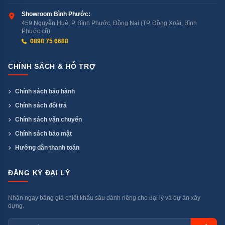
thấy giá trị.
Showroom Bình Phước:
459 Nguyễn Huệ, P. Bình Phước, Đồng Nai (TP. Đồng Xoài, Bình
Phước cũ)
Phân Khúc Phù Hợp: Ai Nên
0898 75 6688
Mua RT20HAR8DBU/SV?
CHÍNH SÁCH & HỖ TRỢ
Nên Mua Nếu:
Chính sách bảo hành
Gia đình 2–3 người (vợ chồng, sinh viên, cặp đôi)
Chính sách đổi trả
Chính sách vận chuyển
Phòng trọ hoặc căn hộ nhỏ — tủ 55,5cm rộng,
Chính sách bảo mật
144,5cm cao, rất gọn
Hướng dẫn thanh toán
Cần bảo hành dài hạn — 20 năm máy nén không lo
ĐĂNG KÝ ĐẠI LÝ
tốn tiền sửa
Nhận ngay bảng giá chiết khấu sâu dành riêng cho đại lý và dự án xây
dựng.
Khu vực hay mất điện — Mr.CoolPack 12 giờ bảo
vệ thực phẩm đông lạnh