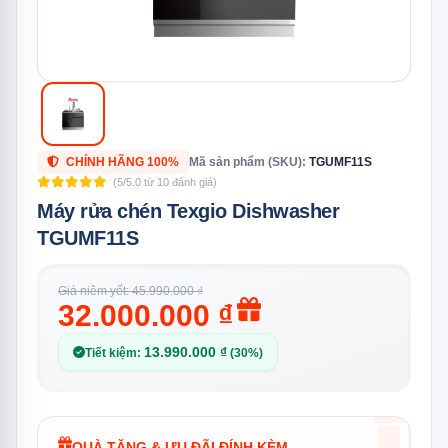
CHÍNH HÃNG 100%
Mã sản phẩm (SKU):
TGUMF11S
(5/5.0 từ 10 đánh giá)
Máy rửa chén Texgio Dishwasher
TGUMF11S
Giá niêm yết: 45.990.000 ₫
32.000.000 ₫
13.990.000 ₫
Tiết kiệm:
(30%)
QUÀ TẶNG & ƯU ĐÃI ĐÍNH KÈM