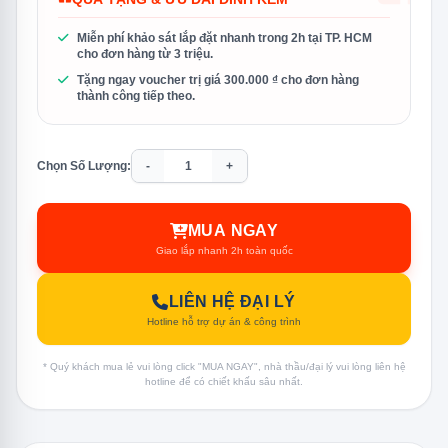
Miễn phí khảo sát lắp đặt nhanh trong 2h tại TP. HCM
cho đơn hàng từ 3 triệu.
Tặng ngay voucher trị giá 300.000 ₫ cho đơn hàng
thành công tiếp theo.
Chọn Số Lượng:
-
+
MUA NGAY
Giao lắp nhanh 2h toàn quốc
LIÊN HỆ ĐẠI LÝ
Hotline hỗ trợ dự án & công trình
* Quý khách mua lẻ vui lòng click "MUA NGAY", nhà thầu/đại lý vui lòng liên hệ
hotline để có chiết khấu sâu nhất.