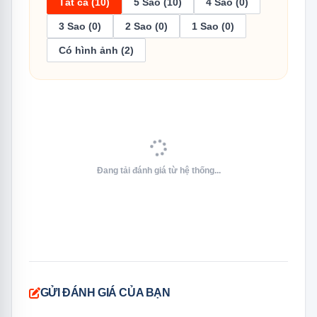
Tất cả (10)
5 Sao (10)
4 Sao (0)
3 Sao (0)
2 Sao (0)
1 Sao (0)
Có hình ảnh (2)
Texgio Dishwasher TGUMF11S tích hợp công nghệ sóng siêu
âm Ultrasonic
Đang tải đánh giá từ hệ thống...
Diệt khuẩn tia cực tím
Công nghệ tia cực tím (UV) của máy rửa chén Texgio
Dishwasher TGUMF11S tiêu diệt cấu trúc DNA hoặc
RNA của vi khuẩn, ngăn ngừa hiệu quả sự tái sinh của
chúng, đảm bảo bát đĩa luôn sạch khuẩn và an toàn.
GỬI ĐÁNH GIÁ CỦA BẠN