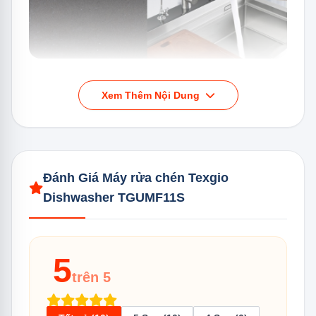
Vòi rút inox 304 cao cấp, linh hoạt của máy rửa chén Texgio
Dishwasher TGUMF11S
Xem Thêm Nội Dung
Rửa siêu âm sóng ultrasonic
Máy rửa chén Texgio Dishwasher TGUMF11S tích hợp
công nghệ sóng siêu âm Ultrasonic, giúp rửa sạch rau
Đánh Giá Máy rửa chén Texgio
củ và hải sản một cách hiệu quả, loại bỏ hoàn toàn vi
Dishwasher TGUMF11S
khuẩn mà không làm ảnh hưởng đến độ tươi ngon, giữ
nguyên hương vị tự nhiên.
5
trên 5