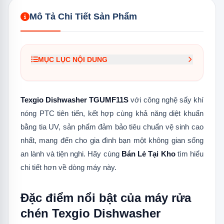
Mô Tả Chi Tiết Sản Phẩm
MỤC LỤC NỘI DUNG
1.
Đặc điểm nổi bật của máy rửa chén
Texgio Dishwasher TGUMF11S
Texgio Dishwasher TGUMF11S
với công nghệ sấy khí
1.1
Hệ vòi chậu đa năng
nóng PTC tiên tiến, kết hợp cùng khả năng diệt khuẩn
bằng tia UV, sản phẩm đảm bảo tiêu chuẩn vệ sinh cao
1.2
Rửa siêu âm sóng ultrasonic
nhất, mang đến cho gia đình bạn một không gian sống
1.3
Diệt khuẩn tia cực tím
an lành và tiện nghi. Hãy cùng
Bán Lẻ Tại Kho
tìm hiểu
1.4
Công nghệ sấy ptc khí nóng
chi tiết hơn về dòng máy này.
Đặc điểm nổi bật của máy rửa
chén Texgio Dishwasher