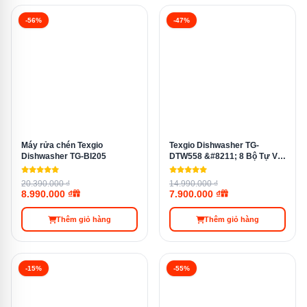
-56%
-47%
Máy rửa chén Texgio
Texgio Dishwasher TG-
Dishwasher TG-BI205
DTW558 &#8211; 8 Bộ Tự Vệ
Sinh Máy
20.390.000 ₫
14.990.000 ₫
Công nghệ sấy PTC khí nóng của máy rửa chén Texgio
8.990.000 ₫
7.900.000 ₫
Dishwasher TGUMF11S
Thêm giỏ hàng
Thêm giỏ hàng
Trên đây là những thông tin chi tiết về
máy rửa chén
Texgio
Dishwasher TGUMF11S, một sản phẩm hội tụ
-15%
-55%
đầy đủ các tính năng hiện đại, đáp ứng mọi nhu cầu của
gia đình bạn. Với công nghệ vượt trội và thiết kế thông