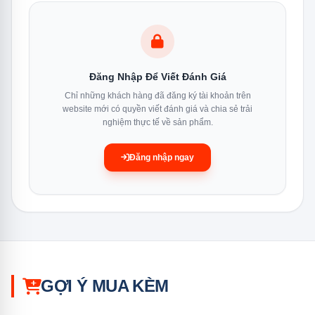
Đăng Nhập Để Viết Đánh Giá
Chỉ những khách hàng đã đăng ký tài khoản trên
website mới có quyền viết đánh giá và chia sẻ trải
nghiệm thực tế về sản phẩm.
Đăng nhập ngay
Công nghệ tia cực tím (UV) của máy rửa chén Texgio
Dishwasher TGUMF11S
Công nghệ sấy ptc khí nóng
Công nghệ sấy PTC khí nóng của máy rửa chén Texgio
Dishwasher TGUMF11S không chỉ tiết kiệm năng lượng
mà còn tăng hiệu suất sấy khô lên đến 30%, nhờ hệ
GỢI Ý MUA KÈM
thống sấy thông minh Ecotech và bộ lưu nhiệt tiên tiến.