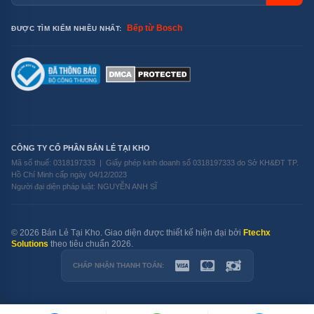
Bếp từ Bosch
ĐƯỢC TÌM KIẾM NHIỀU NHẤT:
CÔNG TY CỔ PHẦN BÁN LẺ TẠI KHO
Mã số thuế: 0318197333 | Giấy phép kinh doanh số 0318197333 do Sở KH&ĐT TP.
Hồ Chí Minh cấp ngày 04/12/2023
Người đại diện pháp luật: NGUYỄN ANH SĨ
© 2026 Bán Lẻ Tại Kho. Giao diện được thiết kế hiện đại bởi
Ftechx
Solutions
theo tiêu chuẩn 2026.
CHẤP NHẬN THANH TOÁN: