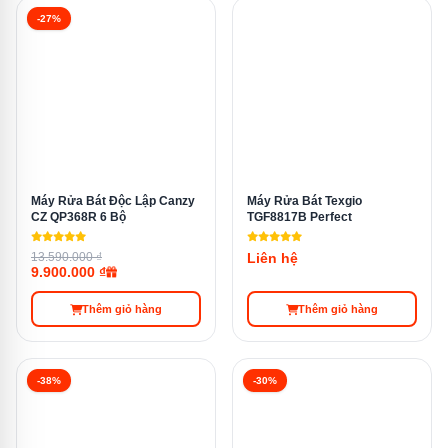
-27%
chén Texgio TGFPCM795B Smart còn trang bị công
nghệ sấy khô tăng cường Extra Dry. Công nghệ này sẽ
tăng nhiệt độ nước và thời gian sấy ở chu trình tráng
cuối cùng, hỗ trợ làm khô bát đĩa nhanh chóng, hiệu
quả. Không chỉ giúp chén đĩa khô ráo hoàn toàn mà chế
độ sấy khô Extra Dry cfon ngăn ngừa vi khuẩn và mùi
hôi, bảo vệ sức khỏe gia đình
.
Máy Rửa Bát Độc Lập Canzy
Máy Rửa Bát Texgio
CZ QP368R 6 Bộ
TGF8817B Perfect
13.590.000 ₫
Liên hệ
9.900.000 ₫
Thêm giỏ hàng
Thêm giỏ hàng
-38%
-30%