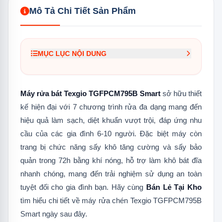
Mô Tả Chi Tiết Sản Phẩm
MỤC LỤC NỘI DUNG
1.
Đặc điểm nổi bật của máy rửa chén
Texgio TGFPCM795B Smart
Máy rửa bát Texgio TGFPCM795B Smart
sở hữu thiết
1.1
Dung tích có khả năng chứa 14 bộ
kế hiện đại với 7 chương trình rửa đa dạng mang đến
đồ ăn Châu Âu
hiệu quả làm sạch, diệt khuẩn vượt trội, đáp ứng nhu
1.2
Đa dạng với 7 chương trình rửa
cầu của các gia đình 6-10 người. Đặc biệt máy còn
trang bị chức năng sấy khô tăng cường và sấy bảo
1.3
Sấy khô tăng cường Extra Dry
quản trong 72h bằng khí nóng, hỗ trợ làm khô bát đĩa
1.4
Sấy bảo quản liên tục trong 72 giờ
nhanh chóng, mang đến trải nghiệm sử dụng an toàn
tuyệt đối cho gia đình bạn. Hãy cùng
Bán Lẻ Tại Kho
1.5
Trang bị hàng hoạt tiện ích an toàn
cho người dùng
tìm hiểu chi tiết về máy rửa chén Texgio TGFPCM795B
Smart ngày sau đây.