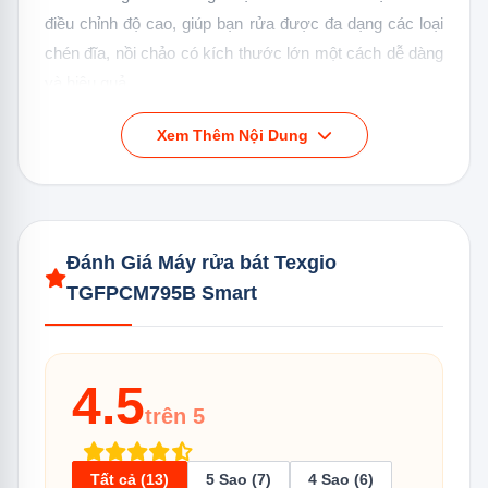
điều chỉnh độ cao, giúp bạn rửa được đa dạng các loại
chén đĩa, nồi chảo có kích thước lớn một cách dễ dàng
và hiệu quả.
Xem Thêm Nội Dung
Đánh Giá Máy rửa bát Texgio
TGFPCM795B Smart
4.5
trên 5
Texgio TGFPCM795B Smart sở hữu dung tích lớn thích hợp
cho các gia đình đông người hoặc những buổi tiệc tùng
Tất cả (13)
5 Sao (7)
4 Sao (6)