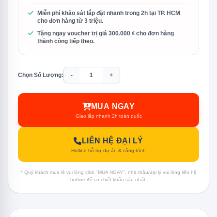
Miễn phí khảo sát lắp đặt nhanh trong 2h tại TP. HCM
cho đơn hàng từ 3 triệu.
Tặng ngay voucher trị giá 300.000 ₫ cho đơn hàng
thành công tiếp theo.
Chọn Số Lượng:
-
+
MUA NGAY
Giao lắp nhanh 2h toàn quốc
LIÊN HỆ ĐẠI LÝ
Hotline hỗ trợ dự án & công trình
* Quý khách mua lẻ vui lòng click "MUA NGAY", nhà thầu/đại lý vui lòng liên hệ
hotline để có chiết khấu sâu nhất.