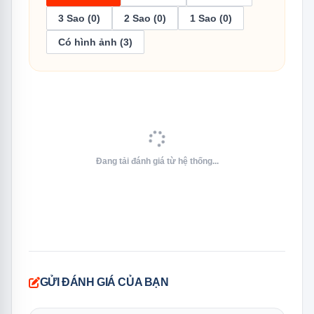
3 Sao (0)
2 Sao (0)
1 Sao (0)
Đa dạng với 7 chương trình rửa
Có hình ảnh (3)
Máy rửa bát Texgio TGFPCM795B Smart trang bị 7
chương trình rửa linh hoạt, phù hợp với số lượng bát
đĩa, độ bẩn của các vật dụng cần rửa, đáp ứng mọi nhu
cầu của gia đình bạn. Các chương trình rửa của Texgio
TGFPCM795B Smart bao gồm:
Đang tải đánh giá từ hệ thống...
Rửa tự động
Rửa tiết kiệm
Rửa nhanh
Rửa chuyên sâu
Rửa thông thường
GỬI ĐÁNH GIÁ CỦA BẠN
Rửa yên tĩnh
Rửa tráng