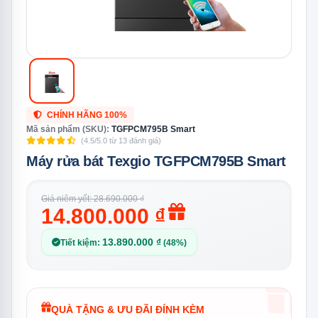
CHÍNH HÃNG 100%
Mã sản phẩm (SKU):
TGFPCM795B Smart
(4.5/5.0 từ 13 đánh giá)
Máy rửa bát Texgio TGFPCM795B Smart
Giá niêm yết: 28.690.000 ₫
14.800.000 ₫
13.890.000 ₫
Tiết kiệm:
(48%)
QUÀ TẶNG & ƯU ĐÃI ĐÍNH KÈM