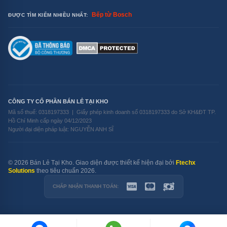
Bếp từ Bosch
ĐƯỢC TÌM KIẾM NHIỀU NHẤT:
CÔNG TY CỔ PHẦN BÁN LẺ TẠI KHO
Mã số thuế: 0318197333 | Giấy phép kinh doanh số 0318197333 do Sở KH&ĐT TP.
Hồ Chí Minh cấp ngày 04/12/2023
Người đại diện pháp luật: NGUYỄN ANH SĨ
© 2026 Bán Lẻ Tại Kho. Giao diện được thiết kế hiện đại bởi
Ftechx
Solutions
theo tiêu chuẩn 2026.
CHẤP NHẬN THANH TOÁN: