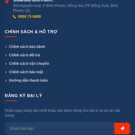
vấn và báo giá chi tiết nhất.
Bán Lẻ Tại Kho
cam kết
Showroom Bình Phước:
459 Nguyễn Huệ, P. Bình Phước, Đồng Nai (TP. Đồng Xoài, Bình
cung cấp sản phẩm
máy rửa bát chính hãng
100%,
Phước cũ)
giá tốt nhất thị trường kèm theo chính sách bảo hành và
0898 75 6688
hậu mãi chu đáo. Hãy liên hệ ngay để được tư vấn và
CHÍNH SÁCH & HỖ TRỢ
hỗ trợ tốt nhất!
Chính sách bảo hành
Tham khảo thêm sản phẩm liên quan:
Chính sách đổi trả
Máy rửa chén Texgio Dishwasher TGUMF11S
Chính sách vận chuyển
Chính sách bảo mật
Texgio Dishwasher TG-DT2022B
Hướng dẫn thanh toán
Texgio Dishwasher TGWF68GB
ĐĂNG KÝ ĐẠI LÝ
Nhận ngay bảng giá chiết khấu sâu dành riêng cho đại lý và dự án xây
dựng.