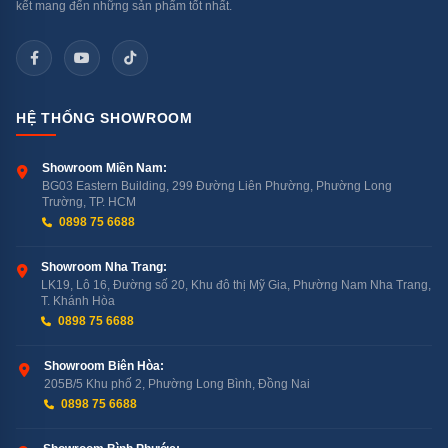
kết mang đến những sản phẩm tốt nhất.
HỆ THỐNG SHOWROOM
Showroom Miền Nam:
BG03 Eastern Building, 299 Đường Liên Phường, Phường Long
Trường, TP. HCM
0898 75 6688
Máy rửa bát Texgio TGFPCM795B Smart trang bị thêm nhiều
Showroom Nha Trang:
LK19, Lô 16, Đường số 20, Khu đô thị Mỹ Gia, Phường Nam Nha Trang,
tiện ích hấp dẫn, bảo vệ người dùng
T. Khánh Hòa
0898 75 6688
Trên đây là những thông tin chi tiết về
máy rửa bát
Showroom Biên Hòa:
Texgio
TGFPCM795B Smart. Nếu bạn đang quan tâm
205B/5 Khu phố 2, Phường Long Bình, Đồng Nai
và muốn sở hữu sản phẩm này, hãy liên hệ ngay với
0898 75 6688
Bán Lẻ Tại Kho
qua hotline
: 0898 75 6688
để nhận tư