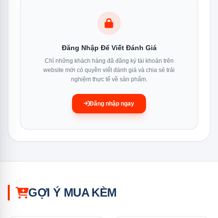
Đăng Nhập Để Viết Đánh Giá
Chỉ những khách hàng đã đăng ký tài khoản trên
website mới có quyền viết đánh giá và chia sẻ trải
nghiệm thực tế về sản phẩm.
Đăng nhập ngay
Các chương trình rửa đa dạng, thông minh phù hợp với nhu
cầu rửa của mọi gia đình
GỢI Ý MUA KÈM
Sấy khô tăng cường Extra Dry
Ngoài việc đảm bảo hiệu quả làm sạch tối ưu, máy rửa