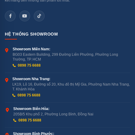
kết mang đến những sản phẩm tốt nhất.
Tổng công suất
20W
Công nghệ âm
Dolby Atmos / AI Sound Pro
thanh
HỆ THỐNG SHOWROOM
Showroom Miền Nam:
Âm thanh vòm
9.1.2 channels (ảo hóa qua 2
BG03 Eastern Building, 299 Đường Liên Phường, Phường Long
ảo
loa)
Trường, TP. HCM
0898 75 6688
Showroom Nha Trang:
✓ — tùy chỉnh chất âm từ 40
LK19, Lô 16, Đường số 20, Khu đô thị Mỹ Gia, Phường Nam Nha Trang,
AI Sound Wizard
triệu thông số
T. Khánh Hòa
0898 75 6688
Showroom Biên Hòa:
✓ — làm rõ lời thoại, giảm
Clear Voice Pro
205B/5 Khu phố 2, Phường Long Bình, Đồng Nai
nhiễu nền
0898 75 6688
Showroom Bình Phước: