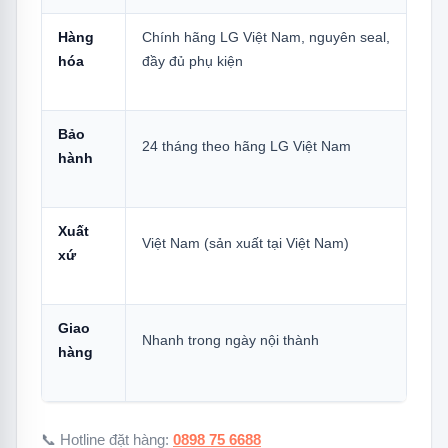
3.6
Kích Thước & Lắp Đặt
Hàng
Chính hãng LG Việt Nam, nguyên seal,
4.
Điểm Nổi Bật Cần Biết
hóa
đầy đủ phụ kiện
4.1
1 — Chip α7 Gen8: Lý Do Chọn
55UA7350PSB Thay Vì LG Khác Cùng
Giá
Bảo
24 tháng theo hãng LG Việt Nam
hành
4.2
2 — webOS 25 + webOS Re:New: Đầu
Tư Dài Hạn
4.3
3 — AI Sound Pro 9.1.2: Âm Thanh
Xuất
Việt Nam (sản xuất tại Việt Nam)
Vòm Ảo Từ 2 Loa
xứ
4.4
4 — Game Optimizer + ALLM: Không
Chỉ Cho Người Xem Phim
Giao
Nhanh trong ngày nội thành
4.5
5 — AI Magic Remote 2025: Remote
hàng
Thông Minh Nhất Tầm Giá
4.6
6 — Gallery+ & Cảm Biến Phát Hiện
Chuyển Động
📞 Hotline đặt hàng:
0898 75 6688