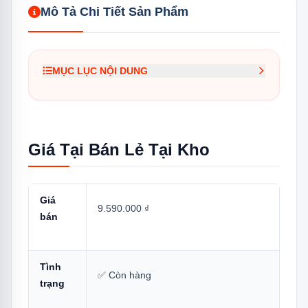
Mô Tả Chi Tiết Sản Phẩm
MỤC LỤC NỘI DUNG
1.
Giá Tại Bán Lẻ Tại Kho
2.
Đọc Mã Model 55UA7350PSB — Vị Trí
Trong Dòng LG 2025
Giá Tại Bán Lẻ Tại Kho
3.
Thông Số Kỹ Thuật Đầy Đủ
3.1
Màn Hình & Hình Ảnh
Giá
9.590.000 ₫
3.2
Hiệu Năng & Hệ Điều Hành
bán
3.3
Âm Thanh
Tình
3.4
Kết Nối
✅ Còn hàng
trạng
3.5
Remote