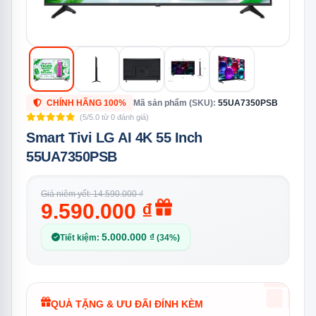
CHÍNH HÃNG 100%
Mã sản phẩm (SKU):
55UA7350PSB
(5/5.0 từ 0 đánh giá)
Smart Tivi LG AI 4K 55 Inch
55UA7350PSB
Giá niêm yết: 14.590.000 ₫
9.590.000 ₫
5.000.000 ₫
Tiết kiệm:
(34%)
QUÀ TẶNG & ƯU ĐÃI ĐÍNH KÈM