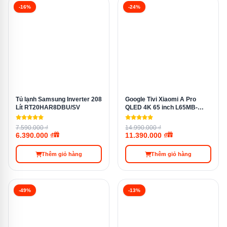
Độ phân giải
4K UHD — 3840 × 2160 pixel
-16%
-24%
Tần số quét
60Hz
Bộ xử lý hình
α7 AI 4K Processor Gen8
ảnh
Tủ lạnh Samsung Inverter 208
Google Tivi Xiaomi A Pro
Lít RT20HAR8DBU/SV
QLED 4K 65 inch L65MB-
APSEA
7.590.000 ₫
Công nghệ HDR
HDR10 / HLG / HDR10 Pro
14.990.000 ₫
6.390.000 ₫
11.390.000 ₫
Thêm giỏ hàng
Thêm giỏ hàng
Filmmaker Mode
✓
-49%
-13%
Dynamic Tone
✓
Mapping