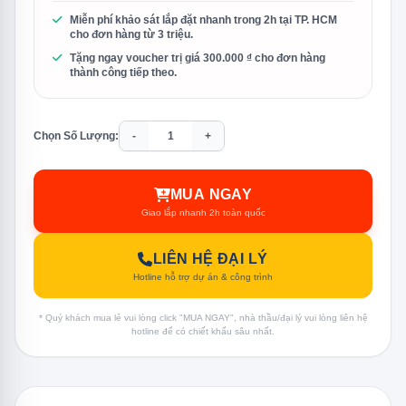
Miễn phí khảo sát lắp đặt nhanh trong 2h tại TP. HCM
cho đơn hàng từ 3 triệu.
Tặng ngay voucher trị giá 300.000 ₫ cho đơn hàng
thành công tiếp theo.
Chọn Số Lượng:
-
+
MUA NGAY
Giao lắp nhanh 2h toàn quốc
LIÊN HỆ ĐẠI LÝ
Hotline hỗ trợ dự án & công trình
* Quý khách mua lẻ vui lòng click "MUA NGAY", nhà thầu/đại lý vui lòng liên hệ
hotline để có chiết khấu sâu nhất.