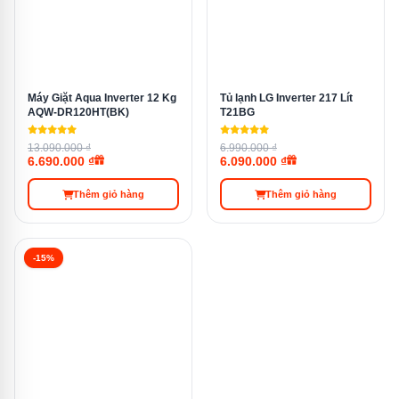
✓ — nâng cấp nội dung HD
4K AI Upscaling
lên gần 4K
Máy Giặt Aqua Inverter 12 Kg
Tủ lạnh LG Inverter 217 Lít
AQW-DR120HT(BK)
T21BG
Cảm biến ánh
✓ — tự điều chỉnh độ sáng
13.090.000 ₫
6.990.000 ₫
sáng
theo môi trường
6.690.000 ₫
6.090.000 ₫
Thêm giỏ hàng
Thêm giỏ hàng
Hiệu Năng & Hệ Điều Hành
-15%
Thông số
Chi tiết
Chip xử lý
α7 AI 4K Processor Gen8