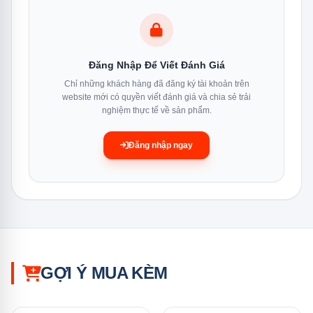
Gen8 là lợi thế thực sự của 55UA7350PSB so với
các model LG 4K cùng tầm giá
Đăng Nhập Để Viết Đánh Giá
Thông Số Kỹ Thuật Đầy Đủ
Chỉ những khách hàng đã đăng ký tài khoản trên
website mới có quyền viết đánh giá và chia sẻ trải
nghiệm thực tế về sản phẩm.
Màn Hình & Hình Ảnh
Đăng nhập ngay
Thông số
Chi tiết
Kích thước
55 inch
Loại tấm nền
GỢI Ý MUA KÈM
LED LCD (UHD)