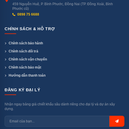
459 Nguyễn Huệ, P. Bình Phước, Đồng Nai (TP. Đồng Xoài, Bình
TV Sound Mode
✓ — chia sẻ chế độ âm thanh
Phước cũ)
Share
với loa soundbar LG
0898 75 6688
CHÍNH SÁCH & HỖ TRỢ
Bluetooth
✓ — ghép loa Bluetooth tạo
Surround Ready
âm thanh vòm
Chính sách bảo hành
Chính sách đổi trả
Chính sách vận chuyển
Kết Nối
Chính sách bảo mật
Hướng dẫn thanh toán
Cổng / Tính
Chi tiết
ĐĂNG KÝ ĐẠI LÝ
năng
Nhận ngay bảng giá chiết khấu sâu dành riêng cho đại lý và dự án xây
dựng.
HDMI
3 cổng (hỗ trợ ALLM)