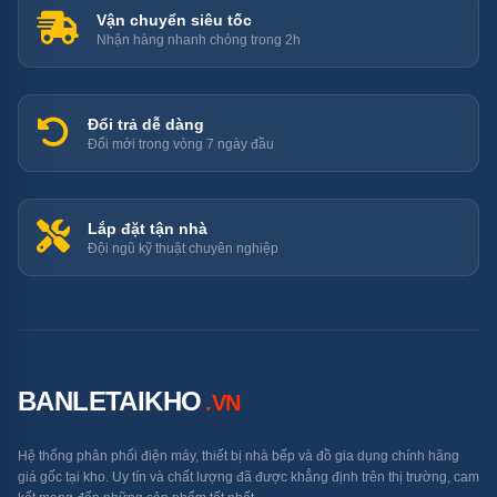
Vận chuyển siêu tốc
AI Picture
✓ — học sở thích từ 1,6 tỷ khả
Nhận hàng nhanh chóng trong 2h
Wizard
năng hình ảnh
Đổi trả dễ dàng
✓ — trả lời câu hỏi thông minh
Đổi mới trong vòng 7 ngày đầu
AI Chatbot
qua remote
Lắp đặt tận nhà
Đội ngũ kỹ thuật chuyên nghiệp
Âm Thanh
Thông số
Chi tiết
BANLETAIKHO
.VN
Số kênh
2.0
Hệ thống phân phối điện máy, thiết bị nhà bếp và đồ gia dụng chính hãng
giá gốc tại kho. Uy tín và chất lượng đã được khẳng định trên thị trường, cam