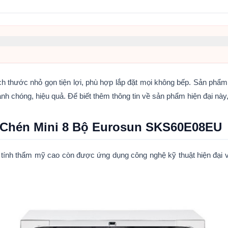
 Bộ Eurosun SKS60E08EU
ước nhỏ gọn tiện lợi, phù hợp lắp đặt mọi không bếp. Sản phẩm tí
nh chóng, hiệu quả. Để biết thêm thông tin về sản phẩm hiện đại nà
gười
a Chén Mini 8 Bộ Eurosun SKS60E08EU
 thẩm mỹ cao còn được ứng dụng công nghệ kỹ thuật hiện đại với n