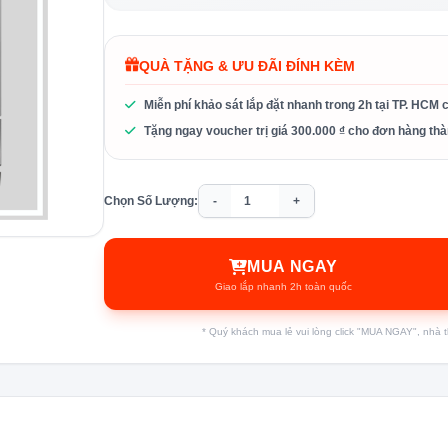
QUÀ TẶNG & ƯU ĐÃI ĐÍNH KÈM
Miễn phí khảo sát lắp đặt nhanh trong 2h tại TP. HCM 
Tặng ngay voucher trị giá 300.000 ₫ cho đơn hàng thà
Chọn Số Lượng:
-
+
MUA NGAY
Giao lắp nhanh 2h toàn quốc
* Quý khách mua lẻ vui lòng click "MUA NGAY", nhà thầ