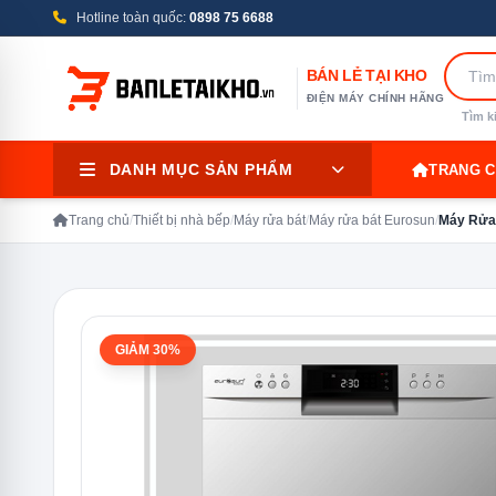
Hotline toàn quốc:
0898 75 6688
BÁN LẺ TẠI KHO
ĐIỆN MÁY CHÍNH HÃNG
Tìm k
DANH MỤC SẢN PHẨM
TRANG 
Trang chủ
/
Thiết bị nhà bếp
/
Máy rửa bát
/
Máy rửa bát Eurosun
/
Máy Rửa
GIẢM 30%