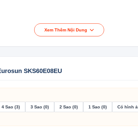
 máy rửa chén mini với kích thước nhỏ gọn, có thể lắp âm tủ ho
 trọng, hiện đại tạo điểm nhấn cho căn bếp. Được làm bằng inox cao
Xem Thêm Nội Dung
4 người
 gian sử dụng rộng rãi với dung tích chứa được 8 bộ chén đĩa ti
 Eurosun SKS60E08EU
o nhỏ, ly, cốc thủy tinh, các loại xoong nồi có kích thước vừa và nh
ụng cụ bếp gọn gàng trước khi rửa.
4 Sao (3)
3 Sao (0)
2 Sao (0)
1 Sao (0)
Có hình ả
h hợp nhiều chương trình rửa khác nhau đem đến cho người dùng 