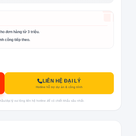
cho đơn hàng từ 3 triệu.
nh công tiếp theo.
LIÊN HỆ ĐẠI LÝ
Hotline hỗ trợ dự án & công trình
u/đại lý vui lòng liên hệ hotline để có chiết khấu sâu nhất.