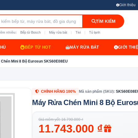
Giới thiệu
TÌM KIẾM
iếm nhiều:
Bếp từ Bosch
|
Máy rửa bát
|
Tivi
|
Tủ lạnh
CHỦ
BẾP TỪ HOT
MÁY RỬA BÁT
GIỚI THI
 Chén Mini 8 Bộ Eurosun SKS60E08EU
CHÍNH HÃNG 100%
Mã sản phẩm (SKU):
SKS60E08E
Máy Rửa Chén Mini 8 Bộ Euro
Giá niêm yết: 16.790.000 ₫
11.743.000 ₫