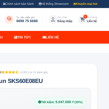
Chính sách bảo hành
Hệ thống Showroom
Khuyến mại hot
0
Xin chào
Giỏ hàng
Tư vấn miễn phí
0898 75 6688
Đăng nhập
Liên hệ
ỆU
TIN TỨC
LIÊN HỆ
U
(4.8/5.0 từ 15 đánh giá)
sun SKS60E08EU
5.047.000 ₫
Tiết kiệm:
(30%)