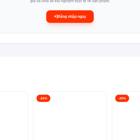
giá và chia sẻ trải nghiệm thực tế về sản phẩm.
Đăng nhập ngay
-26%
-45%
n Mini 8 Bộ Eurosun SKS60E08EU có 8 chương trình rửa linh hoạt, tiện lợi
g bị bảng điều khiển điện tử nhanh nhạy kết hợp với màn hình LED