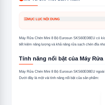
MỤC LỤC NỘI DUNG
1.
Tính năng nổi bật của Máy Rửa Chén Mini 8
1.1
Thiết kế nhỏ gọn, tiện lợi
Máy Rửa Chén Mini 8 Bộ Eurosun SKS60E08EU có kích th
tiết kiệm năng lượng và khả năng rửa sạch chén đĩa nha
1.2
Sức chứa cao phù hợp với gia đình 3-4 n
1.3
Trang bị 8 chương trình rửa đa dạng
Tính năng nổi bật của Máy Rử
1.4
Bảng điều khiển thông minh
Máy Rửa Chén Mini 8 Bộ Eurosun SKS60E08EU ngoài tính
1.5
Chức năng an toàn
Dưới đây là một vài tính năng nổi bật của sản phẩm:
1.6
Các tính năng đặc biệt khác