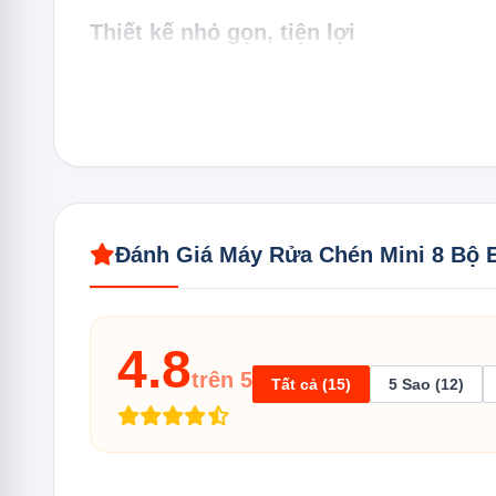
Thiết kế nhỏ gọn, tiện lợi
Máy rửa bát
Mini 8 Bộ Eurosun SKS60E08EU thuộc dòng
được thiết kế theo tiêu chuẩn châu Âu, kiểu dáng sang
vân tay và có thể vệ sinh lau chùi dễ dàng.
Sức chứa cao phù hợp với gia đình 3-
Máy Rửa Chén Mini 8 Bộ Eurosun SKS60E08EU có không
Đánh Giá Máy Rửa Chén Mini 8 Bộ
chén đĩa cùng lúc một cách hiệu quả.
Ngoài ra, máy còn có thể kết hợp rửa các loại tô, đĩa t
4.8
giá hai tầng giúp người dùng sắp xếp chén đĩa và các d
trên 5
Tất cả (15)
5 Sao (12)
Trang bị 8 chương trình rửa đa dạng
Máy Rửa Chén Mini 8 Bộ Eurosun SKS60E08EU được tíc