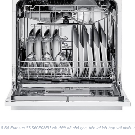
8 Bộ Eurosun SKS60E08EU với thiết kế nhỏ gọn, tiện lợi kết hợp với nhiều t