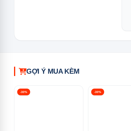
GỢI Ý MUA KÈM
-30%
-30%
Máy Rửa Ché
Bảng điều khiển thông minh
Máy rửa bát Eurosun
SKS60E08EU Mini 8 Bộ được tran