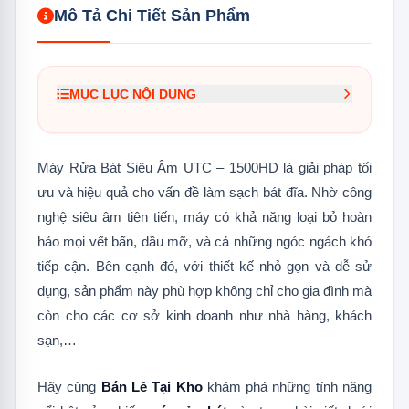
Mô Tả Chi Tiết Sản Phẩm
MỤC LỤC NỘI DUNG
1.
Ưu điểm nổi bật của máy rửa bát UTC –
1500HD siêu âm
Máy Rửa Bát Siêu Âm UTC – 1500HD là giải pháp tối
1.1
Khả năng làm sạch vượt trội
ưu và hiệu quả cho vấn đề làm sạch bát đĩa. Nhờ công
nghệ siêu âm tiên tiến, máy có khả năng loại bỏ hoàn
1.2
Tiết giảm nhân công, hóa chất và
nước
hảo mọi vết bẩn, dầu mỡ, và cả những ngóc ngách khó
tiếp cận. Bên cạnh đó, với thiết kế nhỏ gọn và dễ sử
1.3
Tiết kiệm không gian và thời gian
dụng, sản phẩm này phù hợp không chỉ cho gia đình mà
1.4
Đảm bảo an toàn vệ sinh an toàn
còn cho các cơ sở kinh doanh như nhà hàng, khách
thực phẩm
sạn,…
Hãy cùng
Bán Lẻ Tại Kho
khám phá những tính năng