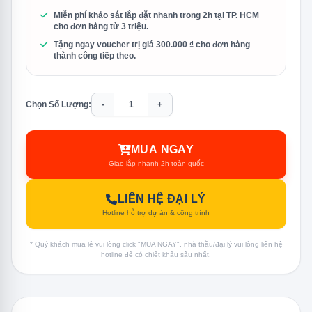
Miễn phí khảo sát lắp đặt nhanh trong 2h tại TP. HCM
cho đơn hàng từ 3 triệu.
Tặng ngay voucher trị giá 300.000 ₫ cho đơn hàng
thành công tiếp theo.
Chọn Số Lượng:
-
+
MUA NGAY
Giao lắp nhanh 2h toàn quốc
LIÊN HỆ ĐẠI LÝ
Hotline hỗ trợ dự án & công trình
* Quý khách mua lẻ vui lòng click "MUA NGAY", nhà thầu/đại lý vui lòng liên hệ
hotline để có chiết khấu sâu nhất.