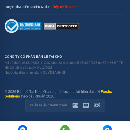
Bếp từ Bosch
ĐƯỢC TÌM KIẾM NHIỀU NHẤT:
CÔNG TY CỔ PHẦN BÁN LẺ TẠI KHO
Mã số thuế: 0318197333 | Giấy phép kinh doanh số 0318197333 do Sở KH&ĐT TP.
Hồ Chí Minh cấp ngày 04/12/2023
Người đại diện pháp luật: NGUYỄN ANH SĨ
© 2026 Bán Lẻ Tại Kho. Giao diện được thiết kế hiện đại bởi
Ftechx
Solutions
theo tiêu chuẩn 2026.
CHẤP NHẬN THANH TOÁN:
ZALO