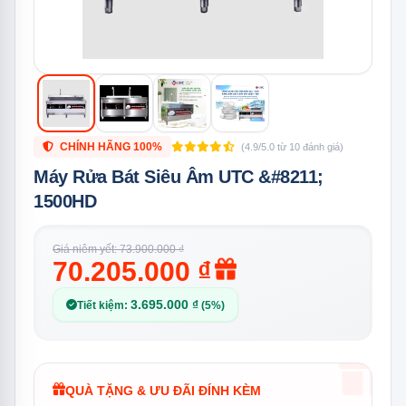
CHÍNH HÃNG 100%
(4.9/5.0 từ 10 đánh giá)
Máy Rửa Bát Siêu Âm UTC &#8211;
1500HD
Giá niêm yết: 73.900.000 ₫
70.205.000 ₫
3.695.000 ₫
Tiết kiệm:
(5%)
QUÀ TẶNG & ƯU ĐÃI ĐÍNH KÈM