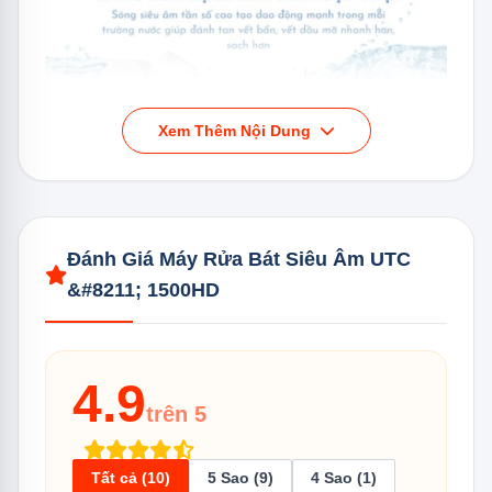
Xem Thêm Nội Dung
Máy rửa bát UTC – 1500HD sở hữu khả năng làm sạch bát đĩa
Đánh Giá Máy Rửa Bát Siêu Âm UTC
vượt trội
&#8211; 1500HD
Công nghệ này không chỉ giúp loại bỏ bụi bẩn, vết dầu
mỡ mà còn tác động mạnh mẽ lên bề mặt vật dụng,
4.9
giúp làm sạch những vị trí khó tiếp cận, những khe hở
trên 5
nhỏ mà các phương pháp rửa thông thường không thể
làm được.
Tất cả (10)
5 Sao (9)
4 Sao (1)