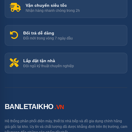
Vận chuyển siêu tốc
Nhận hàng nhanh chóng trong 2h
Máy rửa bát siêu âm UTC-1500HD giúp rút ngắn thời gian rửa
và mang lại hiệu quả vượt trội so với phương pháp rửa thủ
Đổi trả dễ dàng
công
Đổi mới trong vòng 7 ngày đầu
Máy rửa bát UTC – 1500HD siêu âm mang đến nhiều
ưu điểm vượt trội như công nghệ siêu âm mạnh mẽ, tiết
Lắp đặt tận nhà
Đội ngũ kỹ thuật chuyên nghiệp
kiệm năng lượng và nước, cùng khả năng làm sạch
sâu hiệu quả.
Nếu bạn đang tìm kiếm một địa chỉ phân phối
máy rửa
bát công nghiệp
với chất lượng tốt và giá cả phải
BANLETAIKHO
.VN
chăng, hãy đến ngay
Bán Lẻ Tại Kho
để sở hữu chiếc
máy này và trải nghiệm sự tiện lợi trong công việc nhà
Hệ thống phân phối điện máy, thiết bị nhà bếp và đồ gia dụng chính hãng
bếp.
giá gốc tại kho. Uy tín và chất lượng đã được khẳng định trên thị trường, cam