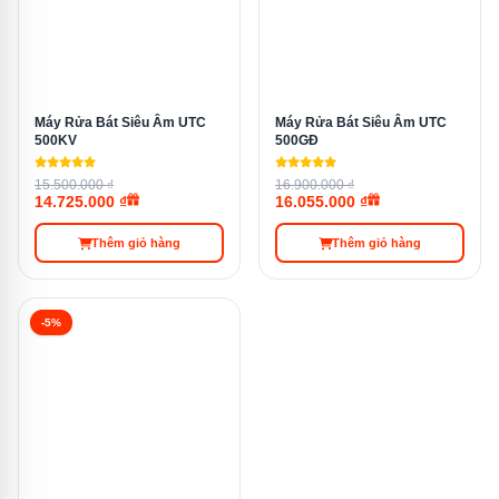
trong máy sẽ đi sâu vào từng ngóc ngách của thực
phẩm, loại bỏ vi khuẩn một cách triệt để, từ rau củ quả
tươi ngon đến hải sản và thịt gia cầm.
Máy Rửa Bát Siêu Âm UTC
Máy Rửa Bát Siêu Âm UTC
500KV
500GĐ
15.500.000 ₫
16.900.000 ₫
14.725.000 ₫
16.055.000 ₫
Thêm giỏ hàng
Thêm giỏ hàng
-5%
Máy rửa bát công nghiệp UTC-1500HD là một chậu rửa đa
năng với khả năng xử lý các thực phẩm, từ rau củ quả đến hải
sản và thịt gia cầm