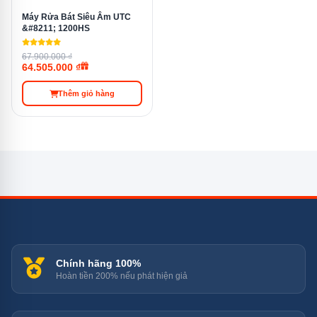
Máy Rửa Bát Siêu Âm UTC
&#8211; 1200HS
Nhờ đó, thực phẩm sau khi qua xử lý sẽ sạch sẽ hoàn
toàn, đảm bảo an toàn vệ sinh thực phẩm một cách
67.900.000 ₫
64.505.000 ₫
tuyệt đối.
Thêm giỏ hàng
Chính hãng 100%
Hoàn tiền 200% nếu phát hiện giả