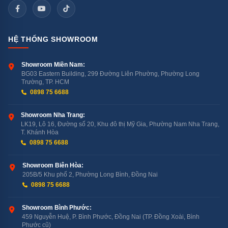
Máy rửa bát tích hợp chậu rửa KUCHEN KU X6-3 6 bộ tích
hợp tính năng khóa trẻ em
Mức tiêu thụ nhiên liệu thấp
HỆ THỐNG SHOWROOM
Điểm cộng của máy rửa bát tích hợp chậu rửa
Showroom Miền Nam:
KUCHEN KU X6-3 6 bộ là sử dụng lượng nước ít hơn
BG03 Eastern Building, 299 Đường Liên Phường, Phường Long
Trường, TP. HCM
đáng kể so với việc rửa bát đĩa bằng tay. Cụ thể, trung
0898 75 6688
bình 1 lần rửa của sản phẩm chỉ mất khoảng 6-7 lít
nước.
Showroom Nha Trang:
LK19, Lô 16, Đường số 20, Khu đô thị Mỹ Gia, Phường Nam Nha Trang,
T. Khánh Hòa
Ngoài ra, vì được lắp đặt động cơ BLDC, mức tiêu thụ
0898 75 6688
điện của máy rửa bát tích hợp chậu rửa KUCHEN KU
Showroom Biên Hòa:
X6-3 6 bộ chỉ ở mức 0.6kwh/ 1 lần rửa, nhờ vậy người
205B/5 Khu phố 2, Phường Long Bình, Đồng Nai
dùng sẽ không phải lo ngại về hóa đơn tiền điện hằng
0898 75 6688
tháng.
Showroom Bình Phước:
459 Nguyễn Huệ, P. Bình Phước, Đồng Nai (TP. Đồng Xoài, Bình
Bên cạnh đó, độ ồn của sản phẩm chỉ ở mức 30dB. Với
Phước cũ)