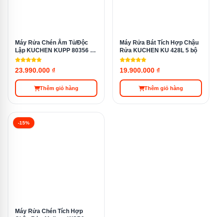
Đặc biệt, chế độ rửa của sản phẩm này sử dụng sóng
siêu âm và Catalytic để tiêu diệt triệt để vi khuẩn, nấm
mốc còn tồn đọng trên bát đĩa và làm sạch sâu bên
trong từng vật dụng.
Máy Rửa Chén Âm Tủ/Độc
Máy Rửa Bát Tích Hợp Chậu
Lập KUCHEN KUPP 80356 13
Rửa KUCHEN KU 428L 5 bộ
bộ
23.990.000 ₫
19.900.000 ₫
Thêm giỏ hàng
Thêm giỏ hàng
-15%
Máy Rửa Chén Tích Hợp