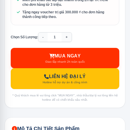
Miễn phí khảo sát lắp đặt nhanh trong 2h tại TP. HCM
cho đơn hàng từ 3 triệu.
Tặng ngay voucher trị giá 300.000 ₫ cho đơn hàng
thành công tiếp theo.
Chọn Số Lượng:
-
+
MUA NGAY
Giao lắp nhanh 2h toàn quốc
LIÊN HỆ ĐẠI LÝ
Hotline hỗ trợ dự án & công trình
* Quý khách mua lẻ vui lòng click "MUA NGAY", nhà thầu/đại lý vui lòng liên hệ
hotline để có chiết khấu sâu nhất.
Mô Tả Chi Tiết Sản Phẩm