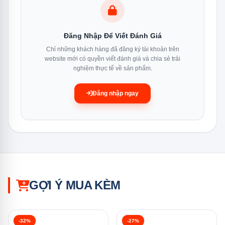
Đồng thời, màn hình điều khiển thông minh của máy
rửa bát tích hợp chậu rửa Kuchen KU X6-3 6 bộ có độ
Đăng Nhập Để Viết Đánh Giá
phân giải cao, phông chữ dễ đọc và có đầy đủ các
Chỉ những khách hàng đã đăng ký tài khoản trên
thông tin như: chế độ rửa, thời gian rửa, lượng nước
website mới có quyền viết đánh giá và chia sẻ trải
nghiệm thực tế về sản phẩm.
rửa… Nhờ đó, người dùng của Bán Lẻ Tại Kho hoàn
toàn yên tâm khi lựa chọn sản phẩm này cho gian bếp.
Đăng nhập ngay
GỢI Ý MUA KÈM
-32%
-27%