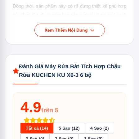
Đồng thời, sản phẩm này có rổ đựng thiết kế phù hợp
với chén dĩa nhằm giúp bạn sắp xếp vật dụng một cách
hợp lý. Theo ước tính trên, máy rửa bát tích hợp chậu
Xem Thêm Nội Dung
rửa KUCHEN KU X6-3 6 bộ sẽ là sự lựa chọn lý tưởng
cho gia đình có 2-3 người.
Tham khảo:
Đánh giá máy rửa bát Kuchen có tốt
không? Của nước nào?
Đánh Giá Máy Rửa Bát Tích Hợp Chậu
Rửa KUCHEN KU X6-3 6 bộ
4.9
trên 5
Tất cả (14)
5 Sao (12)
4 Sao (2)
3 Sao (0)
2 Sao (0)
1 Sao (0)