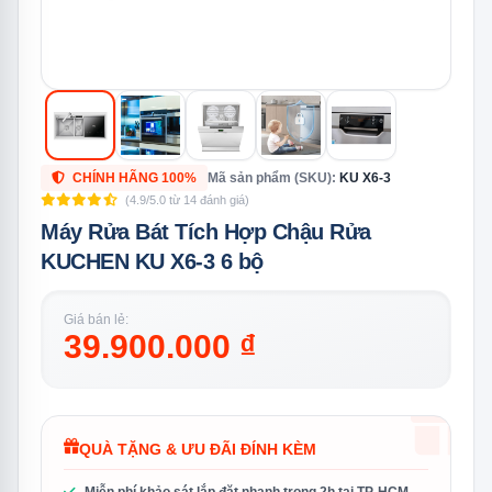
CHÍNH HÃNG 100%
Mã sản phẩm (SKU):
KU X6-3
(4.9/5.0 từ 14 đánh giá)
Máy Rửa Bát Tích Hợp Chậu Rửa
KUCHEN KU X6-3 6 bộ
Giá bán lẻ:
39.900.000 ₫
QUÀ TẶNG & ƯU ĐÃI ĐÍNH KÈM