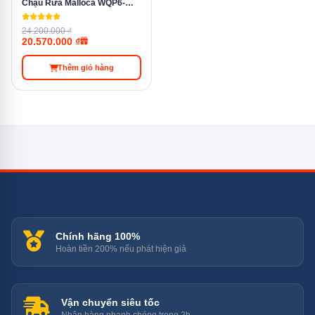
Chậu Rửa Malloca WQP6-
890F3
24.200.000 ₫
20.570.000 ₫
Máy rửa bát tích hợp chậu rửa KUCHEN KU X6-3 6 bộ dùng
sóng siêu âm để diệt vi khuẩn
Thêm giỏ hàng
An toàn, chống rò rỉ
Máy rửa bát
tích hợp chậu rửa KUCHEN KU X6-3 6 bộ
của Bán Lẻ Tại Kho được thiết lập cả chức năng khóa
trẻ em nên gia đình có thể yên tâm tuyệt đối khi trẻ
chạm vào sản phẩm. Ngoài ra, máy rửa bát tích hợp
Chính hãng 100%
chậu rửa KUCHEN KU X6-3 6 bộ còn trang bị bảng điều
Hoàn tiền 200% nếu phát hiện giả
khiển chống nước nhằm ngăn chặn nước xâm nhập
vào bên trong.
Vận chuyển siêu tốc
Bên cạnh đó, hệ thống sẽ tự động ngắt nguồn nước khi