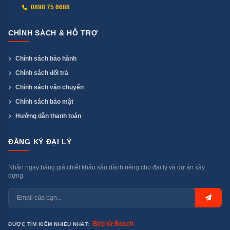
tần sóng siêu êm, sinh hoạt của gia đình sẽ không bị
0898 75 6688
ảnh hưởng khi sử dụng máy rửa bát tích hợp chậu rửa
CHÍNH SÁCH & HỖ TRỢ
KUCHEN KU X6-3 6 bộ có ở Bán Lẻ Tại Kho.
Chính sách bảo hành
Chính sách đổi trả
Chính sách vận chuyển
Chính sách bảo mật
Hướng dẫn thanh toán
ĐĂNG KÝ ĐẠI LÝ
Nhận ngay bảng giá chiết khấu sâu dành riêng cho đại lý và dự án xây
dựng.
Bếp từ Bosch
ĐƯỢC TÌM KIẾM NHIỀU NHẤT: