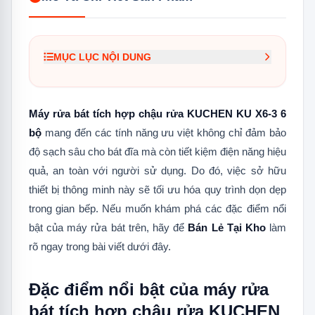
MỤC LỤC NỘI DUNG
1.
Đặc điểm nổi bật của máy rửa bát tích
hợp chậu rửa KUCHEN KU X6-3 6 bộ
Máy rửa bát tích hợp chậu rửa KUCHEN KU X6-3 6
1.1
Dung tích chứa đến 6 bộ chén dĩa
bộ
mang đến các tính năng ưu việt không chỉ đảm bảo
độ sạch sâu cho bát đĩa mà còn tiết kiệm điện năng hiệu
1.2
Màn hình điều khiển thông minh
quả, an toàn với người sử dụng. Do đó, việc sở hữu
1.3
4 chế độ rửa hiện đại
thiết bị thông minh này sẽ tối ưu hóa quy trình dọn dẹp
1.4
An toàn, chống rò rỉ
trong gian bếp.
Nếu muốn khám phá các đặc điểm nổi
bật của máy rửa bát trên, hãy để
Bán Lẻ Tại Kho
làm
1.5
Mức tiêu thụ nhiên liệu thấp
rõ ngay trong bài viết dưới đây.
Đặc điểm nổi bật của máy rửa
bát tích hợp chậu rửa KUCHEN