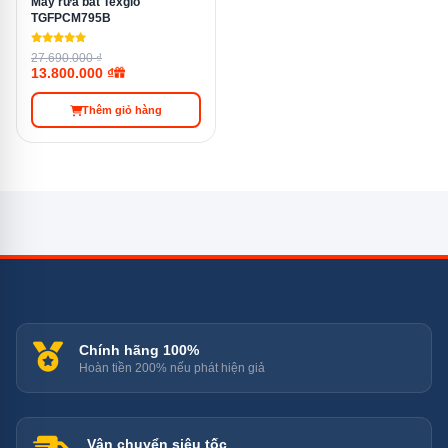
Máy rửa bát Texgio
TGFPCM795B
thực phẩm khác. Chương trình này giúp loại bỏ cát,
bụi bẩn và các tạp chất bám trên bề mặt thực phẩm
27.690.000 ₫
13.800.000 ₫
mà không làm tổn hại đến chất lượng thực phẩm.
Thêm giỏ hàng
Chính hãng 100%
Hoàn tiền 200% nếu phát hiện giả
Vận chuyển siêu tốc