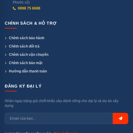
Phước cũ)
0898 75 6688
CHÍNH SÁCH & HỖ TRỢ
Chính sách bảo hành
Chính sách đổi trả
Chính sách vận chuyển
Chính sách bảo mật
Những công nghệ diệt khuẩn tiên tiến của KUCHEN KU X5-1
Hướng dẫn thanh toán
Tiết kiệm năng lượng vượt trội
ĐĂNG KÝ ĐẠI LÝ
Máy rửa bát KUCHEN KU X5-1 được thiết kế để tối ưu
Nhận ngay bảng giá chiết khấu sâu dành riêng cho đại lý và dự án xây
hóa hiệu quả sử dụng điện và nước, đồng thời đảm bảo
dựng.
hoạt động hiệu quả và tiết kiệm. Máy rửa bát KUCHEN
KU X5-1 tiêu thụ 0,6 kwh điện cho mỗi lần rửa. Đây là
mức tiêu thụ điện năng khá thấp so với nhiều máy rửa