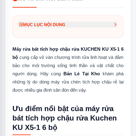
MỤC LỤC NỘI DUNG
1.
Ưu điểm nổi bật của máy rửa bát tích
hợp chậu rửa Kuchen KU X5-1 6 bộ
Máy rửa bát tích hợp chậu rửa KUCHEN KU X5-1 6
1.1
Dung tích chứa đến 6 bộ chén dĩa
bộ
cung cấp vô vàn chương trình rửa linh hoạt và đảm
bảo cho môi trường sống tinh thần và vật chất cho
1.2
Màn hình điều khiển thân thiện
người dùng. Hãy cùng
Bán Lẻ Tại Kho
khám phá
1.3
4 chương trình rửa hiện đại
những lý do dòng máy rửa chén tích hợp chậu rẻ lại
1.4
Diệt khuẩn hiệu quả
được nhiều gia đình săn đón đến vậy.
1.5
Tiết kiệm năng lượng vượt trội
Ưu điểm nổi bật của máy rửa
bát tích hợp chậu rửa Kuchen
KU X5-1 6 bộ