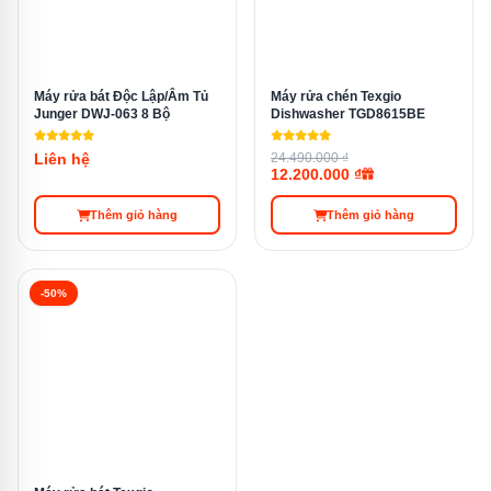
nhiệt độ nước nóng hơn, kết hợp với các chất tẩy
rửa mạnh để loại bỏ hiệu quả mọi vết bẩn khó rửa.
Rửa tiết kiệm
(hay còn gọi là Eco) được thiết kế để
Máy rửa bát Độc Lập/Âm Tủ
Máy rửa chén Texgio
giảm thiểu tiêu thụ nước và điện năng trong quá
Junger DWJ-063 8 Bộ
Dishwasher TGD8615BE
trình rửa. Chương trình này sử dụng nhiệt độ nước
Liên hệ
24.490.000 ₫
thấp hơn và thời gian rửa dài hơn để tiết kiệm tài
12.200.000 ₫
nguyên mà vẫn đảm bảo bát đĩa được làm sạch
Thêm giỏ hàng
Thêm giỏ hàng
hiệu quả.
Rửa liên tục
cho phép máy thực hiện liên tục các
-50%
chu trình rửa mà không cần phải dừng lại hoặc xả
nước giữa các chu trình. Đây là một lựa chọn lý
tưởng cho việc xử lý số lượng lớn bát đĩa hoặc khi
bạn cần làm sạch nhiều món cùng một lúc.
Rửa rau quả
sử dụng công nghệ làm sạch nhẹ
nhàng và hiệu quả bằng sóng siêu âm hoặc phun
nước đặc biệt để làm sạch rau củ quả và các loại