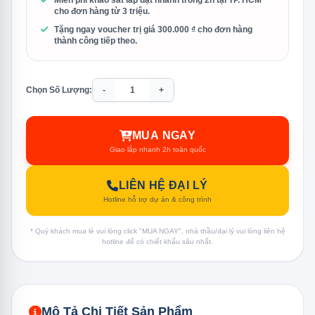
Miễn phí khảo sát lắp đặt nhanh trong 2h tại TP. HCM
cho đơn hàng từ 3 triệu.
Tặng ngay voucher trị giá 300.000 ₫ cho đơn hàng
thành công tiếp theo.
Chọn Số Lượng:
-
+
MUA NGAY
Giao lắp nhanh 2h toàn quốc
LIÊN HỆ ĐẠI LÝ
Hotline hỗ trợ dự án & công trình
* Quý khách mua lẻ vui lòng click "MUA NGAY", nhà thầu/đại lý vui lòng liên hệ
hotline để có chiết khấu sâu nhất.
Mô Tả Chi Tiết Sản Phẩm