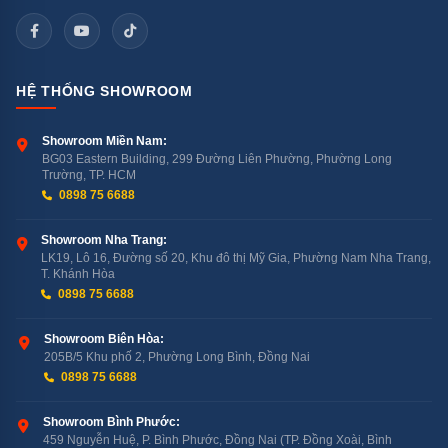
Khử chất độc và hóa chất bằng phương pháp như
rửa bằng sóng siêu âm và điện phân nước để loại
bỏ các chất độc hại, bao gồm dư lượng thuốc trừ
HỆ THỐNG SHOWROOM
sâu và phân bón hóa học trên rau củ quả.
Rửa siêu âm sử dụng sóng siêu âm để làm sạch
Showroom Miền Nam:
BG03 Eastern Building, 299 Đường Liên Phường, Phường Long
sâu bề mặt thực phẩm, đặc biệt là các khe hở và
Trường, TP. HCM
các khu vực khó tiếp cận. Catalytic là công nghệ
0898 75 6688
khử trùng sử dụng các chất xúc tác để kích hoạt
Showroom Nha Trang:
phản ứng hóa học loại bỏ các vi khuẩn và chất độc.
LK19, Lô 16, Đường số 20, Khu đô thị Mỹ Gia, Phường Nam Nha Trang,
T. Khánh Hòa
0898 75 6688
Showroom Biên Hòa:
205B/5 Khu phố 2, Phường Long Bình, Đồng Nai
0898 75 6688
Showroom Bình Phước:
459 Nguyễn Huệ, P. Bình Phước, Đồng Nai (TP. Đồng Xoài, Bình