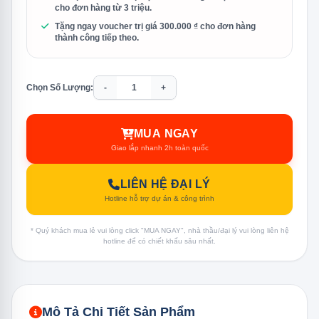
cho đơn hàng từ 3 triệu.
Tặng ngay voucher trị giá 300.000 ₫ cho đơn hàng
thành công tiếp theo.
Chọn Số Lượng:
-
+
MUA NGAY
Giao lắp nhanh 2h toàn quốc
LIÊN HỆ ĐẠI LÝ
Hotline hỗ trợ dự án & công trình
* Quý khách mua lẻ vui lòng click "MUA NGAY", nhà thầu/đại lý vui lòng liên hệ
hotline để có chiết khấu sâu nhất.
Mô Tả Chi Tiết Sản Phẩm