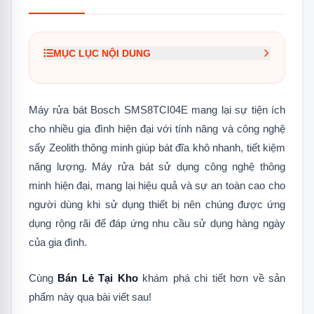
MỤC LỤC NỘI DUNG
1.
Đặc điểm nổi trội của dòng máy rửa bát
Bosch SMS8TCI04E
Máy rửa bát Bosch SMS8TCI04E mang lại sự tiện ích
1.1
Công nghệ rửa Intelligent thông
cho nhiều gia đình hiện đại với tính năng và công nghệ
minh
sấy Zeolith thông minh giúp bát đĩa khô nhanh, tiết kiệm
1.2
Công nghệ sấy khô hoàn hảo Perfect
năng lượng. Máy rửa bát sử dụng công nghệ thông
Dry (Zeolith)
minh hiện đại, mang lại hiệu quả và sự an toàn cao cho
1.3
Nút nhấn Favourite – Sử dụng chế
người dùng khi sử dụng thiết bị nên chúng được ứng
độ rửa yêu thích chỉ trong 1 nút bấm
dụng rộng rãi để đáp ứng nhu cầu sử dụng hàng ngày
của gia đình.
1.4
Ứng dụng Home Connect điều khiển
máy kết nối từ xa
Cùng
Bán Lẻ Tại Kho
khám phá chi tiết hơn về sản
1.5
EfficientDry – Sấy hé cửa giúp bát
phẩm này qua bài viết sau!
đĩa khô tự nhiên hơn