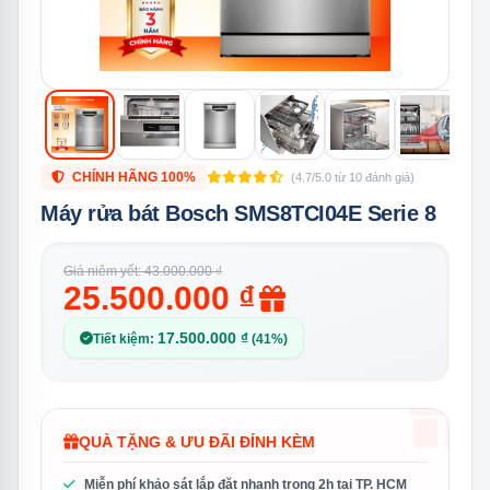
CHÍNH HÃNG 100%
(4.7/5.0 từ 10 đánh giá)
Máy rửa bát Bosch SMS8TCI04E Serie 8
Giá niêm yết: 43.000.000 ₫
25.500.000 ₫
17.500.000 ₫
Tiết kiệm:
(41%)
QUÀ TẶNG & ƯU ĐÃI ĐÍNH KÈM
Miễn phí khảo sát lắp đặt nhanh trong 2h tại TP. HCM