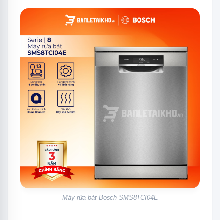
1.6
ExtraDry – Sấy tăng cường giúp bát
đĩa khô hơn
1.7
Extra Clean Zone – Rửa chuyên sâu
dàn dưới, tăng áp lực giàn giữa
mạnh mẽ
1.8
Tính năng Hygiene Plus – Diệt khuẩn
lên tới 99,99 %
1.9
SpeedPerfect Plus – Giúp tiết kiệm
75% thời gian rửa
1.10
Machine Care – Tính năng vệ sinh tự
động máy rửa bát
1.11
Hệ thống Dosage Assistant – Hòa
tan chất tẩy rửa hiệu quả
1.12
Hệ thống giàn rửa MaxFlex Pro –
Máy rửa bát Bosch SMS8TCI04E
Linh hoạt mọi vật dụng