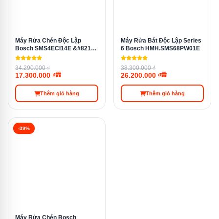
Máy Rửa Chén Độc Lập
Máy Rửa Bát Độc Lập Series
Bosch SMS4ECI14E &#8211;
6 Bosch HMH.SMS68PW01E
Serie 4
Công nghệ Perfect Dry giúp người sử dụng sấy khô bát đĩa
34.290.000 ₫
38.300.000 ₫
17.300.000 ₫
26.200.000 ₫
hiệu quả
Thêm giỏ hàng
Thêm giỏ hàng
Nút nhấn Favourite – Sử dụng chế độ
rửa yêu thích chỉ trong 1 nút bấm
-39%
Nút nhấn Favourite trên Bosch SMS8TCI04E được cài
đặt để giúp bạn kích hoạt chế độ rửa yêu thích chỉ với
một lần chạm. Nút này thực hiện chức năng rửa tráng
bát đĩa trước khi bắt đầu chu trình chính, tiết kiệm thời
gian và công sức đáng kể.
Đặc biệt, người dùng có thể tùy chỉnh và lưu các
Máy Rửa Chén Bosch