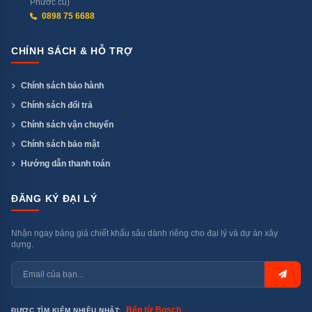
Phước cũ)
0898 75 6688
CHÍNH SÁCH & HỖ TRỢ
Ứng dụng Home Connect giúp người dùng có thể dễ dàng giám
Chính sách bảo hành
sát và điều khiển máy từ xa
Chính sách đổi trả
Chính sách vận chuyển
EfficientDry – Sấy hé cửa giúp bát đĩa
Chính sách bảo mật
khô tự nhiên hơn
Hướng dẫn thanh toán
Tính năng EfficientDry của máy rửa bát tự động hé cửa
ĐĂNG KÝ ĐẠI LÝ
vào giai đoạn cuối của chu trình rửa, giúp hơi ẩm thoát
ra ngoài và tăng hiệu quả làm khô bát đĩa một cách tự
Nhận ngay bảng giá chiết khấu sâu dành riêng cho đại lý và dự án xây
nhiên. Nhờ vào đó, bạn không còn lo tình trạng đọng
dựng.
nước dưới đáy bát hay mùi khó chịu sau khi rửa.
Đồng thời, EfficientDry còn giúp tiết kiệm điện năng so
với phương pháp sấy nhiệt thông thường. Khi cửa mở
Bếp từ Bosch
ĐƯỢC TÌM KIẾM NHIỀU NHẤT: