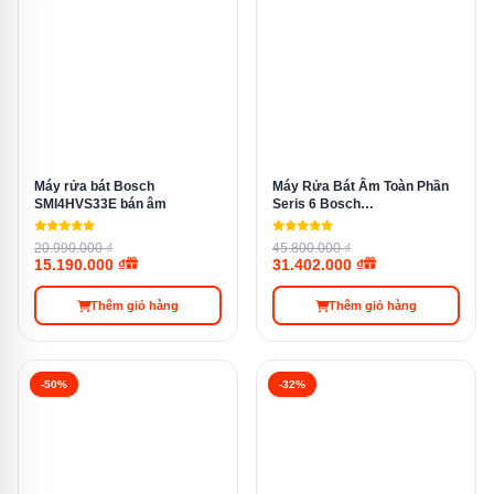
Khi sấy, hơi nước từ bát đĩa được hấp thụ vào khoang
chứa Zeolith, tạo luồng khí nóng khô. So với phương
pháp sấy nhiệt truyền thống, công nghệ Perfect Dry làm
rút ngắn thời gian sấy và hạn chế tình trạng đọng nước,
nấm mốc.
Máy rửa bát Bosch
Máy Rửa Bát Âm Toàn Phần
SMI4HVS33E bán âm
Seris 6 Bosch
HMH.SMV68TX06E
20.990.000 ₫
45.800.000 ₫
15.190.000 ₫
31.402.000 ₫
Thêm giỏ hàng
Thêm giỏ hàng
-50%
-32%