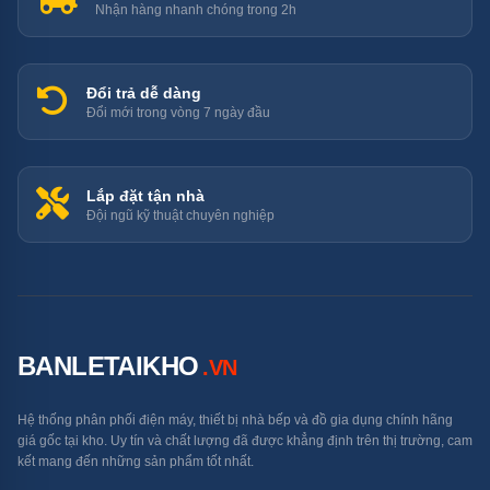
Nhận hàng nhanh chóng trong 2h
Tính năng Favourite giúp người dùng có thể tùy chỉnh, lưu các
Đổi trả dễ dàng
chương trình rửa yêu thích
Đổi mới trong vòng 7 ngày đầu
Ứng dụng Home Connect điều khiển
máy kết nối từ xa
Lắp đặt tận nhà
Đội ngũ kỹ thuật chuyên nghiệp
Máy rửa bát Bosch SMS8TCI04E Serie 8 sấy Zeolith
còn được tích hợp ứng dụng Home Connect, giúp bạn
có thể giám sát và điều khiển máy từ xa ngay trên điện
thoại.
BANLETAIKHO
.VN
Ứng dụng này giúp người dùng theo dõi trạng thái hoạt
động, nhận thông báo về chương trình đang chạy hay
Hệ thống phân phối điện máy, thiết bị nhà bếp và đồ gia dụng chính hãng
tình trạng chất tẩy rửa, giúp bạn quản lý thiết bị dễ dàng
giá gốc tại kho. Uy tín và chất lượng đã được khẳng định trên thị trường, cam
kết mang đến những sản phẩm tốt nhất.
hơn.