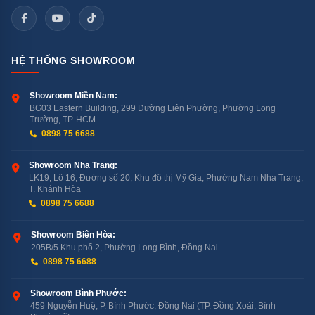
Ngoài ra, bạn có thể khởi động chương trình rửa từ xa
khi quên bật máy hoặc sử dụng điều khiển giọng nói qua
Amazon Alexa để thao tác nhanh chóng, giúp tiết kiệm
HỆ THỐNG SHOWROOM
thời gian, nâng cao trải nghiệm và tối ưu hóa hiệu suất
Showroom Miền Nam:
sử dụng cho gia đình.
BG03 Eastern Building, 299 Đường Liên Phường, Phường Long
Trường, TP. HCM
0898 75 6688
Showroom Nha Trang:
LK19, Lô 16, Đường số 20, Khu đô thị Mỹ Gia, Phường Nam Nha Trang,
T. Khánh Hòa
0898 75 6688
Showroom Biên Hòa:
205B/5 Khu phố 2, Phường Long Bình, Đồng Nai
0898 75 6688
Showroom Bình Phước:
459 Nguyễn Huệ, P. Bình Phước, Đồng Nai (TP. Đồng Xoài, Bình