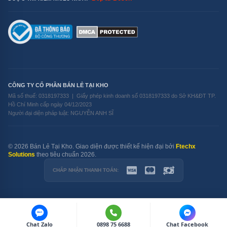
nhẹ, không khí bên ngoài sẽ lưu thông tự nhiên, giúp
làm khô hiệu quả mà không tiêu tốn quá nhiều điện. Bạn
có thể lấy bát đĩa ra sử dụng ngay sau khi quá trình sấy
kết thúc.
CÔNG TY CỔ PHẦN BÁN LẺ TẠI KHO
Mã số thuế: 0318197333 | Giấy phép kinh doanh số 0318197333 do Sở KH&ĐT TP.
Hồ Chí Minh cấp ngày 04/12/2023
Người đại diện pháp luật: NGUYỄN ANH SĨ
© 2026 Bán Lẻ Tại Kho. Giao diện được thiết kế hiện đại bởi
Ftechx
Solutions
theo tiêu chuẩn 2026.
CHẤP NHẬN THANH TOÁN:
ZALO
Chat Zalo
0898 75 6688
Chat Facebook