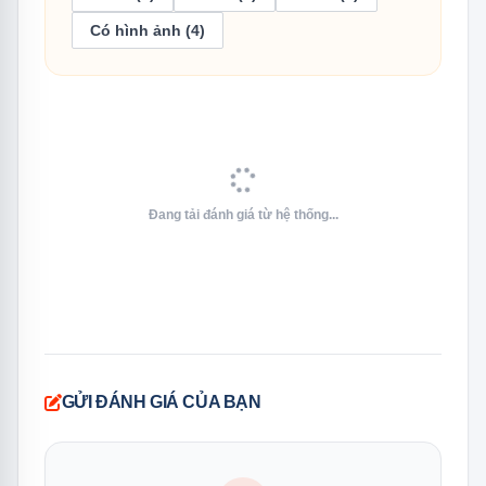
chỉnh chính xác mà vẫn đảm bảo bát đĩa luôn sạch sẽ,
Có hình ảnh (4)
không cần rửa lại. Người dùng có thể theo dõi và đánh
giá kết quả qua ứng dụng Home Connect, giúp quản lý
thiết bị dễ dàng hơn.
Đang tải đánh giá từ hệ thống...
GỬI ĐÁNH GIÁ CỦA BẠN