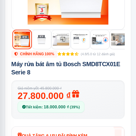
CHÍNH HÃNG 100%
(4.8/5.0 từ 12 đánh giá)
Máy rửa bát âm tủ Bosch SMD8TCX01E
Serie 8
Giá niêm yết: 45.800.000 ₫
27.800.000 ₫
18.000.000 ₫
Tiết kiệm:
(39%)
QUÀ TẶNG & ƯU ĐÃI ĐÍNH KÈM