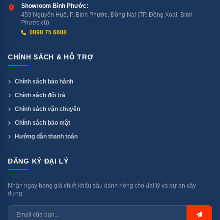
Showroom Bình Phước:
Công nghệ sấy khô hoàn hảo Zeolith
459 Nguyễn Huệ, P. Bình Phước, Đồng Nai (TP. Đồng Xoài, Bình
Phước cũ)
0898 75 6688
Công nghệ sấy khô Zeolith trên Bosch SMD8TCX01E
Serie 8 sử dụng khoáng chất Zeolith có khả năng hút
CHÍNH SÁCH & HỖ TRỢ
ẩm rồi tạo ra không khí khô, giúp quá trình làm khô chén
hiệu quả hơn. Do đó, tính năng này giúp tránh tình trạng
Chính sách bảo hành
đọng nước hay giữ ẩm trên chén dĩa sau khi rửa.
Chính sách đổi trả
Chính sách vận chuyển
Một điểm ưu điểm nổi bật khác của chu trình sấy khô
Chính sách bảo mật
này là không cần sử dụng điện năng. Nhờ đó mà gia
Hướng dẫn thanh toán
đình bạn có thể tiết kiệm tối đa chi phí khi dùng sản
phẩm.
ĐĂNG KÝ ĐẠI LÝ
Nhận ngay bảng giá chiết khấu sâu dành riêng cho đại lý và dự án xây
dựng.