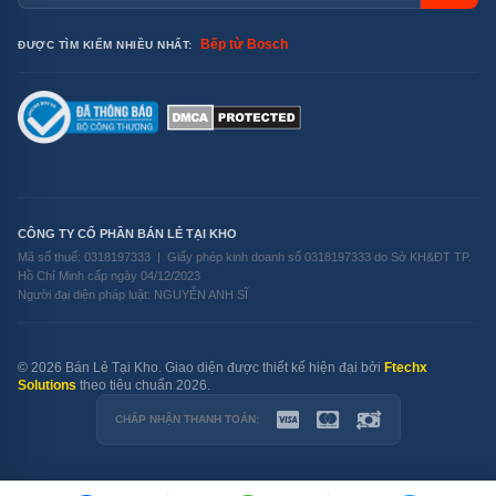
Bếp từ Bosch
ĐƯỢC TÌM KIẾM NHIỀU NHẤT:
Công nghệ sấy khô Zeolith giúp chén dĩa khô ráo hoàn toàn
CÔNG TY CỔ PHẦN BÁN LẺ TẠI KHO
sau khi rửa
Mã số thuế: 0318197333 | Giấy phép kinh doanh số 0318197333 do Sở KH&ĐT TP.
Hồ Chí Minh cấp ngày 04/12/2023
Người đại diện pháp luật: NGUYỄN ANH SĨ
Công nghệ trí tuệ nhân tạo Intelligent
và Extra Dry
© 2026 Bán Lẻ Tại Kho. Giao diện được thiết kế hiện đại bởi
Ftechx
Công nghệ trí tuệ nhân tạo Intelligent:
Solutions
theo tiêu chuẩn 2026.
CHẤP NHẬN THANH TOÁN:
Chương trình có khả năng nhận diện được lượng
chén dĩa bên trong khoang máy và tự động điều
chỉnh thời gian, nhiệt độ rửa phù hợp. Khi quy trình