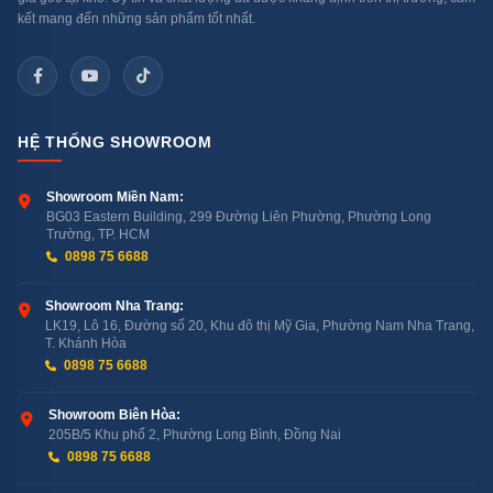
Không chỉ thế, việc sắp xếp vật dụng một cách khoa
kết mang đến những sản phẩm tốt nhất.
học cũng giúp cho chất tẩy rửa dễ dàng tiếp xúc ở mọi
ngóc ngách của vật dụng, giúp làm sạch hiệu quả hơn.
HỆ THỐNG SHOWROOM
Showroom Miền Nam:
BG03 Eastern Building, 299 Đường Liên Phường, Phường Long
Trường, TP. HCM
0898 75 6688
Showroom Nha Trang:
LK19, Lô 16, Đường số 20, Khu đô thị Mỹ Gia, Phường Nam Nha Trang,
T. Khánh Hòa
0898 75 6688
Showroom Biên Hòa:
205B/5 Khu phố 2, Phường Long Bình, Đồng Nai
Hệ thống giỏ chứa MaxFlex Pro linh hoạt và tiện lợi giúp tối ưu
0898 75 6688
không gian máy