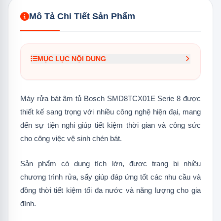
Mô Tả Chi Tiết Sản Phẩm
MỤC LỤC NỘI DUNG
1.
Đặc điểm nổi bật của máy rửa bát âm tủ
Bosch SMD8TCX01E Serie 8
Máy rửa bát âm tủ Bosch SMD8TCX01E Serie 8 được
1.1
Đèn Emotion Light thiết kế âm tủ
thiết kế sang trọng với nhiều công nghệ hiện đại, mang
hiện đại
đến sự tiện nghi giúp tiết kiệm thời gian và công sức
1.2
OpenAssist – Hỗ trợ mở cửa không
cho công việc vệ sinh chén bát.
cần tay nắm
Sản phẩm có dung tích lớn, được trang bị nhiều
1.3
Đèn báo thời gian chiếu thẳng xuống
sàn nhà
chương trình rửa, sấy giúp đáp ứng tốt các nhu cầu và
đồng thời tiết kiệm tối đa nước và năng lượng cho gia
1.4
Hệ thống giàn chứa linh hoạt
đình.
MaxFlex Pro