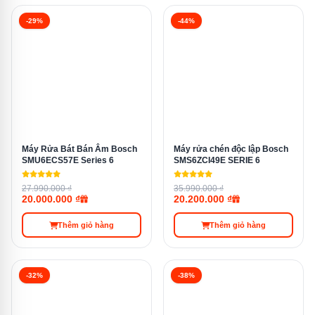
cũng giúp cho việc vệ sinh thiết bị sau khi sử dụng trở
-29%
-44%
nên dễ dàng hơn.
Máy Rửa Bát Bán Âm Bosch
Máy rửa chén độc lập Bosch
SMU6ECS57E Series 6
SMS6ZCI49E SERIE 6
27.990.000 ₫
35.990.000 ₫
20.000.000 ₫
20.200.000 ₫
Thêm giỏ hàng
Thêm giỏ hàng
Tính năng OpenAssist giúp đóng mở cửa dễ dàng không cần
-32%
-38%
tay nắm