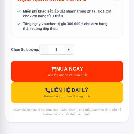
Miễn phí khảo sát lắp đặt nhanh trong 2h tại TP. HCM
cho đơn hàng từ 3 triệu.
Tặng ngay voucher trị giá 300.000 ₫ cho đơn hàng
thành công tiếp theo.
Chọn Số Lượng:
-
+
MUA NGAY
Giao lắp nhanh 2h toàn quốc
LIÊN HỆ ĐẠI LÝ
Hotline hỗ trợ dự án & công trình
* Quý khách mua lẻ vui lòng click "MUA NGAY", nhà thầu/đại lý vui lòng liên hệ
hotline để có chiết khấu sâu nhất.