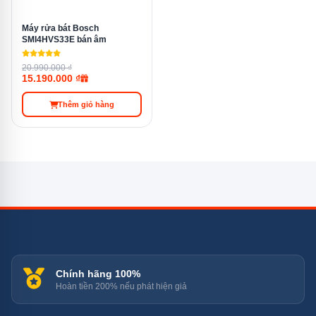
Máy rửa bát Bosch
SMI4HVS33E bán âm
20.990.000 ₫
15.190.000 ₫
Thêm giỏ hàng
Dễ dàng theo dõi chu trình rửa với đèn báo thời gian trên sản
phẩm Bosch SMD8TCX01E Serie 8
Hệ thống giàn chứa linh hoạt MaxFlex
Pro
Chính hãng 100%
Hoàn tiền 200% nếu phát hiện giả
Máy rửa bát âm tủ Bosch SMD8TCX01E Serie 8 được
trang bị hệ thống giỏ chứa linh hoạt, giúp bạn sử dụng