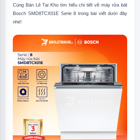
1.5
Công nghệ sấy khô hoàn hảo Zeolith
Cùng Bán Lẻ Tại Kho tìm hiểu chi tiết về máy rửa bát
1.6
Công nghệ trí tuệ nhân tạo
Bosch SMD8TCX01E Serie 8 trong bài viết dưới đây
Intelligent và Extra Dry
nhé!
1.7
Chương trình rửa chuyên sâu
Intensive Zone
1.8
Hệ thống thủy lực tăng áp Extra
Clean Zone
1.9
Chương trình rửa diệt khuẩn Hygiene
Plus
1.10
Chương trình rửa tiết kiệm 75% thời
gian với Speed Perfect Plus
1.11
Các chức năng an toàn được tích
hợp trên dòng máy rửa bát Bosch
Serie 8