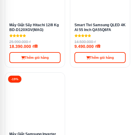
Jet Cool
✓ — 3 phút
Máy Giặt Sấy Hitachi 12/8 Kg
Smart Tivi Samsung QLED 4K
BD-D120XGV(MAG)
AI 55 Inch QA55Q6FA
25.990.000 ₫
14.500.000 ₫
Dual Vane
✓ — cánh vẫy kép
18.390.000 ₫
9.490.000 ₫
Thêm giỏ hàng
Thêm giỏ hàng
Lọc kháng khuẩn
✓ nâng cao
-19%
Năm ra mắt
2025
Xuất xứ
Thái Lan
Máy Giặt Samsung Inverter