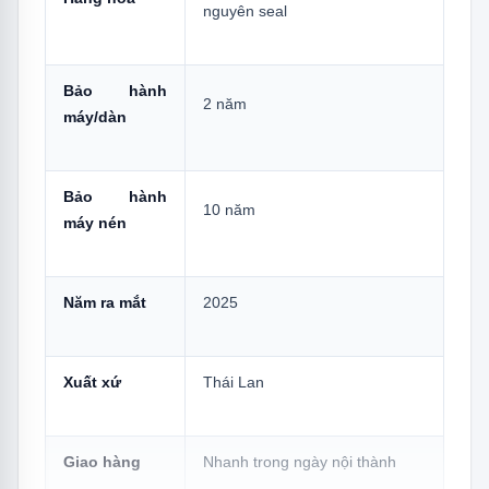
nguyên seal
4.4
4 — Dual Inverter Compressor: Tần
Số 10–120Hz
4.5
5 — Gold-Fin Chống Ăn Mòn: Bền
Bảo hành
Vùng Biển, Độ Ẩm Cao
2 năm
máy/dàn
5.
Có Nên Mua Máy Lạnh LG IDC09M1?
5.1
Nên Mua Nếu:
Bảo hành
10 năm
máy nén
5.2
Cân Nhắc Lại Nếu:
6.
Câu Hỏi Thường Gặp
Năm ra mắt
2025
Xuất xứ
Thái Lan
Giao hàng
Nhanh trong ngày nội thành