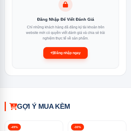
Thông Số Kỹ Thuật Đầy Đủ
Đăng Nhập Để Viết Đánh Giá
Chỉ những khách hàng đã đăng ký tài khoản trên
Thông số
website mới có quyền viết đánh giá và chia sẻ trải
Chi tiết
nghiệm thực tế về sản phẩm.
Đăng nhập ngay
Model
IDC09M1
Loại
1 chiều — chỉ làm lạnh
Công suất
1 HP — 9.000 BTU
GỢI Ý MUA KÈM
Phạm vi làm lạnh
Dưới 15m²
-49%
-30%