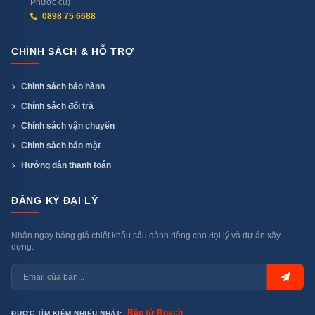
Phước cũ)
0898 75 6688
Dual Inverter LG: 10–120Hz
CHÍNH SÁCH & HỖ TRỢ
Dải tần số rộng hơn → tiết kiệm điện ở mức thấp hơn
khi duy trì nhiệt độ, làm lạnh nhanh hơn khi cần công
Chính sách bảo hành
suất cao. LG công bố tiết kiệm tới 70% so với máy lạnh
Chính sách đổi trả
không Inverter.
Chính sách vận chuyển
Chính sách bảo mật
5 — Gold-Fin Chống Ăn Mòn: Bền
Hướng dẫn thanh toán
Vùng Biển, Độ Ẩm Cao
ĐĂNG KÝ ĐẠI LÝ
Dàn tản nhiệt phủ lớp Gold-Fin (nhôm mạ vàng) — bảo
vệ chống ăn mòn do muối biển, độ ẩm cao và môi
Nhận ngay bảng giá chiết khấu sâu dành riêng cho đại lý và dự án xây
trường công nghiệp. Thực tế với khí hậu Việt Nam (độ
dựng.
ẩm 80–90% quanh năm), Gold-Fin kéo dài tuổi thọ dàn
nóng đáng kể so với nhôm thường.
Bếp từ Bosch
ĐƯỢC TÌM KIẾM NHIỀU NHẤT: