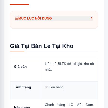
MỤC LỤC NỘI DUNG
1.
Giá Tại Bán Lẻ Tại Kho
2.
IDC09M1 Là Gì? Vị Trí Trong Lineup LG
2025
Giá Tại Bán Lẻ Tại Kho
3.
Thông Số Kỹ Thuật Đầy Đủ
4.
5 Điểm Nổi Bật Cần Biết
Liên hệ BLTK để có giá kho tốt
Giá bán
4.1
1 — Jet Cool: Làm Lạnh Nhanh Trong
nhất
3 Phút
4.2
2 — Wi-Fi ThinQ: Điều Khiển Từ Xa
Tình trạng
✅ Còn hàng
Thực Sự Hữu Ích
4.3
3 — Dual Vane: Cánh Vẫy Kép Phân
Phối Gió Đều
Chính hãng LG Việt Nam,
Hàng hóa