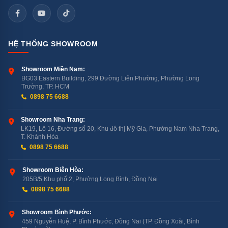
Dual Vane (cánh vẫy kép) trên IDC09M1 tạo 2 luồng gió
song song thay vì 1 luồng:
Gió phân tán rộng hơn, bao phủ diện tích phòng đều
HỆ THỐNG SHOWROOM
hơn
Showroom Miền Nam:
BG03 Eastern Building, 299 Đường Liên Phường, Phường Long
Hạn chế gió thổi trực tiếp vào người ngồi dưới máy
Trường, TP. HCM
0898 75 6688
Kết hợp đảo gió tự động lên xuống + điều chỉnh trái
Showroom Nha Trang:
phải bằng tay
LK19, Lô 16, Đường số 20, Khu đô thị Mỹ Gia, Phường Nam Nha Trang,
T. Khánh Hòa
0898 75 6688
4 — Dual Inverter Compressor: Tần
Số 10–120Hz
Showroom Biên Hòa:
205B/5 Khu phố 2, Phường Long Bình, Đồng Nai
Máy nén Dual Inverter (2 cuộn dây thay vì 1) hoạt động
0898 75 6688
ở dải tần số rộng hơn:
Showroom Bình Phước:
459 Nguyễn Huệ, P. Bình Phước, Đồng Nai (TP. Đồng Xoài, Bình
Máy Inverter thường: 20–100Hz