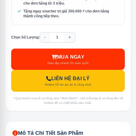
cho đơn hàng từ 3 triệu.
Tặng ngay voucher trị giá 300.000 ₫ cho đơn hàng
thành công tiếp theo.
Chọn Số Lượng:
-
+
MUA NGAY
Giao lắp nhanh 2h toàn quốc
LIÊN HỆ ĐẠI LÝ
Hotline hỗ trợ dự án & công trình
* Quý khách mua lẻ vui lòng click "MUA NGAY", nhà thầu/đại lý vui lòng liên hệ
hotline để có chiết khấu sâu nhất.
Mô Tả Chi Tiết Sản Phẩm