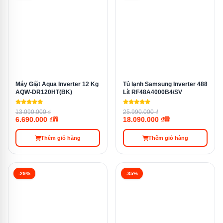
Công nghệ
Dual Inverter Compressor
Tiêu thụ điện (danh
~1.015W
định)
Máy Giặt Aqua Inverter 12 Kg
Tủ lạnh Samsung Inverter 488
AQW-DR120HT(BK)
Lít RF48A4000B4/SV
Gas môi chất
R-32
13.090.000 ₫
25.990.000 ₫
6.690.000 ₫
18.090.000 ₫
Ống đồng + Nhôm phủ
Thêm giỏ hàng
Thêm giỏ hàng
Dàn tản nhiệt
Gold-Fin
-29%
-35%
Bảo hành máy nén
10 năm
Wi-Fi
✓ — LG ThinQ