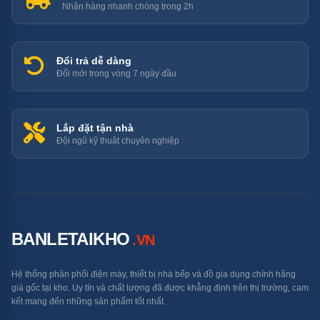
Nhận hàng nhanh chóng trong 2h
LG ThinQ trên điện thoại cho phép:
Bật/tắt từ xa: Đang trên đường về nhà → bật máy
Đổi trả dễ dàng
trước 15 phút để phòng đã mát khi về
Đổi mới trong vòng 7 ngày đầu
Điều chỉnh nhiệt độ, chế độ, tốc độ quạt từ bất kỳ
đâu
Lắp đặt tận nhà
Đội ngũ kỹ thuật chuyên nghiệp
Theo dõi tiêu thụ điện: Xem lịch sử tiêu thụ điện theo
ngày/tháng
kW Manager: Đặt giới hạn điện năng tối đa theo
BANLETAIKHO
.VN
ngày — máy tự điều chỉnh để không vượt mức
Hệ thống phân phối điện máy, thiết bị nhà bếp và đồ gia dụng chính hãng
3 — Dual Vane: Cánh Vẫy Kép Phân
giá gốc tại kho. Uy tín và chất lượng đã được khẳng định trên thị trường, cam
Phối Gió Đều
kết mang đến những sản phẩm tốt nhất.