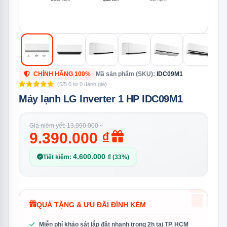
CHÍNH HÃNG 100%
Mã sản phẩm (SKU):
IDC09M1
(5/5.0 từ 0 đánh giá)
Máy lạnh LG Inverter 1 HP IDC09M1
Giá niêm yết: 13.990.000 ₫
9.390.000 ₫
4.600.000 ₫
Tiết kiệm:
(33%)
QUÀ TẶNG & ƯU ĐÃI ĐÍNH KÈM
Miễn phí khảo sát lắp đặt nhanh trong 2h tại TP. HCM